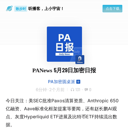
听播客，上小宇宙！
点击下载
散步时
通勤路上
PANews 5月29日加密日报
PA加密圆桌派
6分钟
·
2个月前
131
·
0
今日关注：美SEC批准Paxos清算资质、Anthropic 650
亿融资、Aave标准化框架提案等要闻，还有赵长鹏AI观
点、灰度Hyperliquid ETF进展及比特币ETF持续流出数
据。