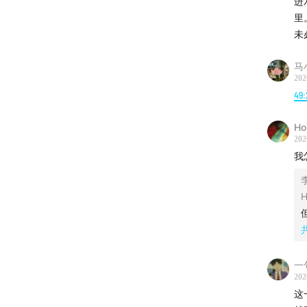
进
里
未
马
202
49:
Ho
202
我
H
一
202
这