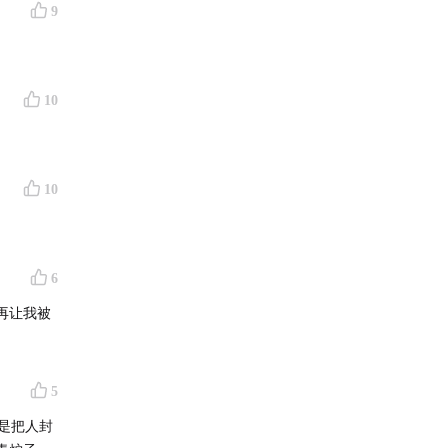
9
10
10
6
再让我被
5
是把人封