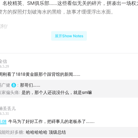
、名校精英、SM俱乐部……这些看似无关的碎片，拼凑出一场权
警方的探照灯划破海水的黑暗，故事才缓缓浮出水面。
利/
展开Show Notes
日谈公园」微信公众号，并且评论区留言点赞数最高的3名听众
物语2026春季篇第九集免费收听」福利。
全信
数统计截至2026年6月6日（下周六）晚
20:00
6.5.29
周刚看了1818黄金眼那个踩背馆的新闻……
束当晚，我们将在留言中回复各位中奖听众，请中奖听众于6月8
冯广健
:
那哥们……
）中午
12:00
前添加小日微信：bbpark2016，核实后我们会为大
哀家偏头痛
:
是的，那个人还说没什么，就是sm嘛
喃丢丢儿
合作｜
6.5.31
3:08
牛马为了好好工作，把碍事儿的老板杀了…….
件至 bbpark@ritanbbpark.com
我能吃好多糖
:
哈哈哈哈哈 顶级总结