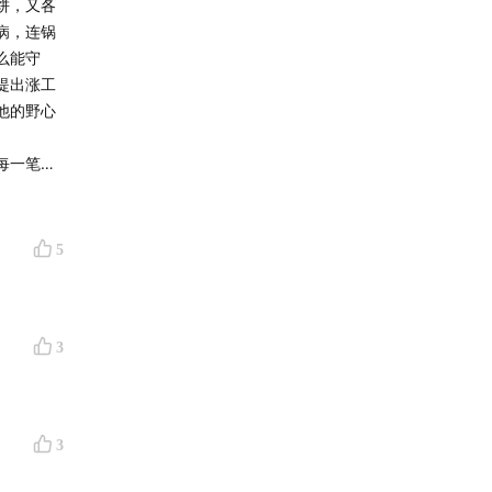
饼，又各
病，连锅
么能守
提出涨工
他的野心
每一笔账
，孩子没
罐奶粉回
啥的她给
5
的她就给
她贵，杀
想要是我
你家孩子
3
3