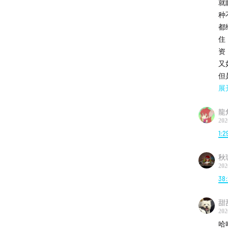
就
种
都
住
资
又
但
都
展
法
龍
来
202
孩
1:2
了
她
秋璇
这
202
造
38
甜
202
哈