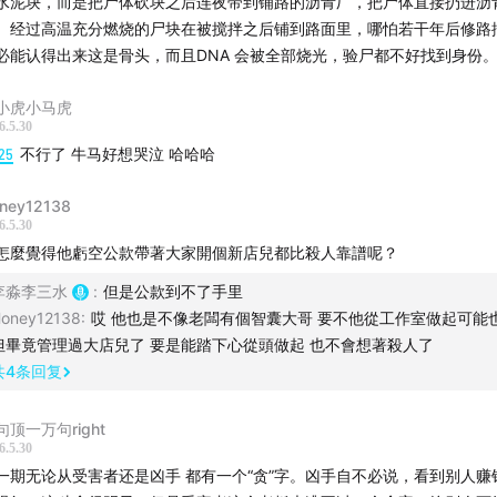
水泥块，而是把尸体砍块之后连夜带到铺路的沥青厂，把尸体直接扔进沥
。经过高温充分燃烧的尸块在被搅拌之后铺到路面里，哪怕若干年后修路
必能认得出来这是骨头，而且DNA 会被全部烧光，验尸都不好找到身份
小虎小马虎
6.5.30
25
不行了 牛马好想哭泣 哈哈哈
ney12138
6.5.30
怎麼覺得他虧空公款帶著大家開個新店兒都比殺人靠譜呢？
李淼李三水
:
但是公款到不了手里
oney12138
:
哎 他也是不像老闆有個智囊大哥 要不他從工作室做起可能
但畢竟管理過大店兒了 要是能踏下心從頭做起 也不會想著殺人了
共
4
条回复
句顶一万句right
6.5.30
一期无论从受害者还是凶手 都有一个“贪”字。凶手自不必说，看到别人赚