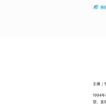
散
通
主播｜
199
望。直