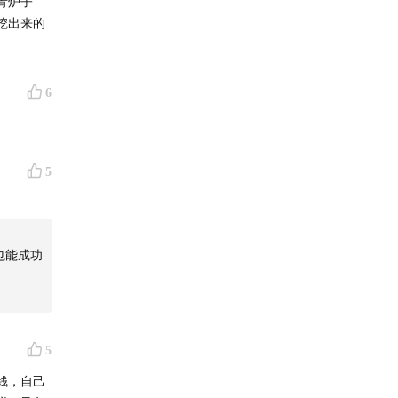
青炉子
挖出来的
。
6
5
也能成功
5
钱，自己