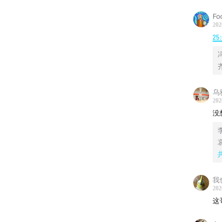
Fo
202
25
乌
202
没
我
202
这