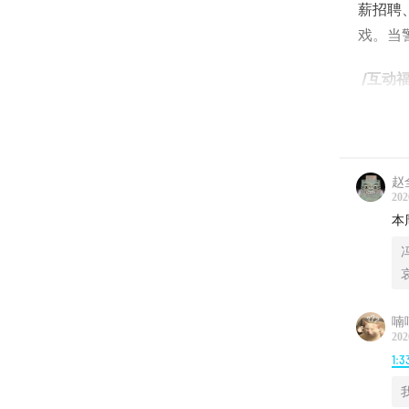
薪招聘
戏。当
/互动福
关注「
「日谈
赵
*点赞
202
本
活动结
下周一
物。
喃
｜商务
202
1:3
欢迎发送邮