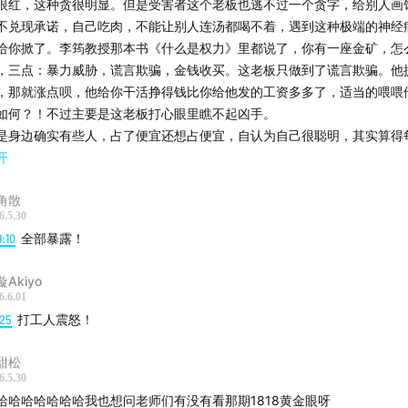
眼红，这种贪很明显。但是受害者这个老板也逃不过一个贪字，给别人画
不兑现承诺，自己吃肉，不能让别人连汤都喝不着，遇到这种极端的神经
给你掀了。李筠教授那本书《什么是权力》里都说了，你有一座金矿，怎
，三点：暴力威胁，谎言欺骗，金钱收买。这老板只做到了谎言欺骗。他
，那就涨点呗，他给你干活挣得钱比你给他发的工资多多了，适当的喂喂
如何？！不过主要是这老板打心眼里瞧不起凶手。
是身边确实有些人，占了便宜还想占便宜，自认为自己很聪明，其实算得
在给自己埋雷。疫情期间，我小姑子家孩子没奶粉吃了，那会大人能将就
开
将就，我就帮忙联系了一个母婴店上班的朋友，她翻小区院墙出去取了几
角散
，我朋友的意思是让我小姑子买三赠一，给她冲个销量，以后有孩子玩具
6.5.30
子再送。我小姑子不愿意，非用折扣价买了两罐，我朋友说这事是我牵线
9:10
全部暴露！
，要不她都不想卖给我小姑子了。就这样，我小姑子还给我说我朋友卖给
熟了，所以她偏不想多买，她是顾客，顾客就是上帝。我当时听着这话就
Akiyo
脾气我就不卖了，即便人家多卖十几块钱咱也得买不是，那你是上帝你给
6.6.01
奶粉去！
:25
打工人震怒！
甜松
6.5.30
哈哈哈哈哈哈哈我也想问老师们有没有看那期1818黄金眼呀