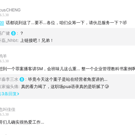
cusCHENG
6.5.30
:00
话都说到这了…要不…各位，咱们众筹一下，请伙总服务一下？🤣
冯广健
:
？
齐磊_Nhbt
:
上链接吧！兄弟！
鸦羊
6.5.30
想到一个罪案播客讲SM，会班味儿这么重... 整一个企业管理教科书案例
李淼李三水
:
毕竟今天这个案子是站在经营者角度讲的…
哀家偏头痛
:
真的看力竭了，这职场pua语录真的是听腻了🥲
共
3
条回复
也叫佳佳
6.5.30
哥们儿确实很热爱工作…