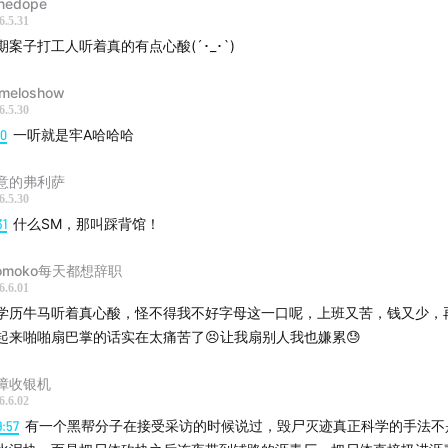
nedope
6.5.31
期案子打工人听着真的有点心酸(´･_･`)
meloshow
6.5.30
10
一听就是牢A哈哈哈
意的弗利萨
6.5.30
31
什么SM，那叫踩背馆！
omoko每天都想辞职
6.6.01
学历牛马听着真心酸，怪不得我不好字母这一口呢，上班又苦，钱又少，
起来啪啪扇巴掌的话实在太痛苦了😣让我扇别人我也嫌累😓
障收银机
6.6.02
9:57
有一个黑帮分子在接受采访的时候说过，毁尸灭迹真正科学的手法不