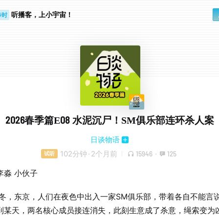
步时
听播客，上小宇宙！
勤路上
2026春季篇E08 水泥沉尸！SM俱乐部连环杀人案
日谈物语
102分钟
·
2个月前
15946
·
125
试听
李淼 小伙子
4年冬，东京，人们在夜色中出入一家SM俱乐部，带着各自不能言
到某天，两名核心成员接连消失，此刻生意成了杀意，绳索变为