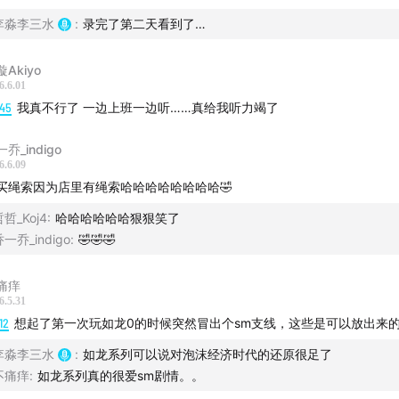
李淼李三水
:
录完了第二天看到了…
Akiyo
6.6.01
:45
我真不行了 一边上班一边听……真给我听力竭了
乔_indigo
6.6.09
买绳索因为店里有绳索哈哈哈哈哈哈哈哈🤣
哲_Koj4
:
哈哈哈哈哈哈狠狠笑了
一乔_indigo
:
🤣🤣🤣
痛痒
6.5.31
12
想起了第一次玩如龙0的时候突然冒出个sm支线，这些是可以放出来
李淼李三水
:
如龙系列可以说对泡沫经济时代的还原很足了
不痛痒
:
如龙系列真的很爱sm剧情。。