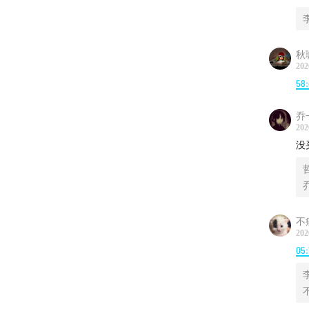
秋璇
202
58
乔一
202
没
哲
乔
不
202
05: