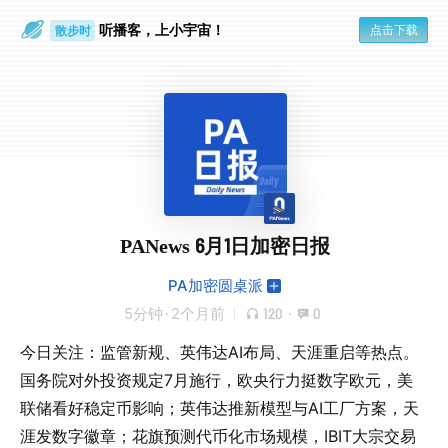
听播客，上小宇宙！
点击下载
散步时
通勤路上
PANews 6月1日加密日报
PA加密圆桌派
5分钟
·
2个月前
120
·
0
今日关注：监管新规、英伟达AI布局、天涯重启等热点。
国务院对外投资规定7月施行，欧央行力挺数字欧元，美
联储看好稳定币影响；英伟达推新模型与AI工厂方案，天
涯发数字徽章；花旗预测代币化市场规模，IBIT大宗交易