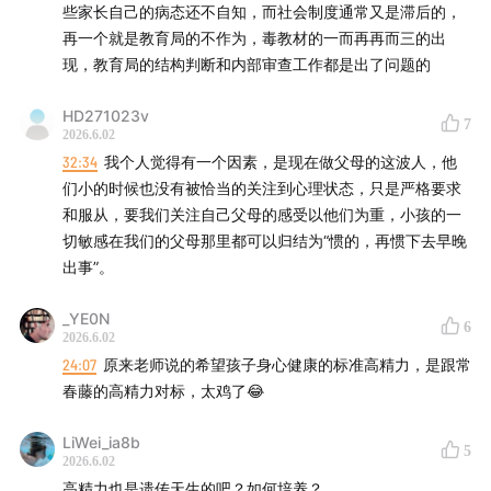
些家长自己的病态还不自知，而社会制度通常又是滞后的，
信，并备注【播客】，等待她拉你入群，期待和大家在群
再一个就是教育局的不作为，毒教材的一而再再而三的出
内进行更深入的交流。
现，教育局的结构判断和内部审查工作都是出了问题的
HD271023v
7
2026.6.02
32:34
我个人觉得有一个因素，是现在做父母的这波人，他
们小的时候也没有被恰当的关注到心理状态，只是严格要求
和服从，要我们关注自己父母的感受以他们为重，小孩的一
切敏感在我们的父母那里都可以归结为“惯的，再惯下去早晚
出事”。
_YE0N
6
2026.6.02
24:07
原来老师说的希望孩子身心健康的标准高精力，是跟常
春藤的高精力对标，太鸡了😂
LiWei_ia8b
5
2026.6.02
高精力也是遗传天生的吧？如何培养？