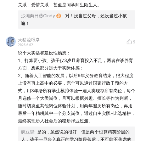
08:02
生物学的红皇后理论:跑的足够快，才可以停在原
关系，爱情关系，甚至是同学师生陌生人。
地。但高等动物仍然在有性生殖，为什么
沙滩向日葵Cindy
:
对！没当过父母，还没当过小孩
嘛！
11:33
准备好钱包:父母的物质性兜底。存一个账户，跟上时
代的，让资本回报高于劳动回报。
天猪流氓拳
9
2026.6.02
一个理财小tips:微信-理财通-亲情账户。
说个大实话和建设性畅想：
1、打算要小孩、孩子仅3岁且养育投入不足，两者在谈养育
15:53
为什么炒股票的人很难过好一生?
方面，想象部分远大于实际体感；
2、随着人工智能的发展，以后9年义务教育结束，很大程度
20:46
卷到最后并不快乐，做题家是命。美国富人已经不追
上没有再上高中的必要，完全可以通过国家行政干预的方
求“读书基因”了。
式，用3年给所有学生模拟体验一遍人类现存所有岗位，每个
月选修一个大类岗位，且可以根据兴趣、擅长等作为判断，
25:30
有感受，但要淡化不良评价?也给小孩疼痛生长的空
随时切换至其他岗位体验计划，用两年遍历所有岗位，再用
间。
最后一年精耕其中一个分支岗位，通过自主实践+比选精耕，
最终实现步入社会后的稳步择业过渡。
36:56
普鲁士教育下，极致的工业化，也会有代价，人可能
豌豆崽
:
是的，虽然说的很好，但是两个也算精英阶层的
会很脆弱。
人，孩子一旦步入真正的学习阶段落后，不可能不焦虑的