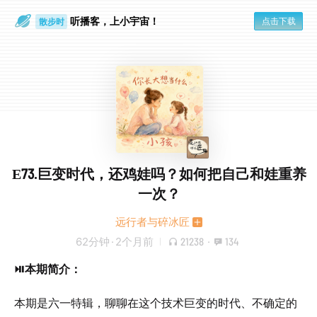
听播客，上小宇宙！
点击下载
散步时
通勤路上
E73.巨变时代，还鸡娃吗？如何把自己和娃重养
一次？
远行者与碎冰匠
62分钟
·
2个月前
21238
·
134
⏯️本期简介：
本期是六一特辑，聊聊在这个技术巨变的时代、不确定的