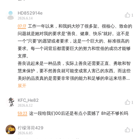
HD852914e
1
2026.6.14
07:17
工作一年以来，和我妈大吵了很多架。很核心、致命的
问题就是她对我的要求是“善良、健康、快乐”就好。这不是
一个“只要”的愿望或者要求，这是一个巨大的、标准很高的
要求。每一个词背后都需要巨大的努力和世俗的成功才能够
支撑。
善良说起来是一种品质，实际上善良还需要正直、勇敢和智
慧来保护，要不然善良就可能变成害人害己的东西。而这些
美好的品质真的是需要非常强的能力和足够的幸运来培养
的。从善如登，从恶如崩。小时候可能创造一个稳定的环
展开
境，还能靠家长和社会共识，但现在一是社会共识在变，二
KFC_He82
是当人进入社会，还需要更多的幸运和定力来维持好的品
1
2026.6.12
质。我真的觉得很多时候是时势造英雄，个人的坚持固然不
59:23
这一段给我们00后还是有点小震撼了 8h还不够长吗
是无意义的，但大环境真的也很重要。
健康，特别是身心健康，这就更难了。我妈总说，她们70后
柠檬薄荷429
都很坚强，能够化压力为动力，更努力做事；00后、90后就
1
2026.6.05
只会焦虑、抑郁。但既然是一个普遍现象，就一定有社会和