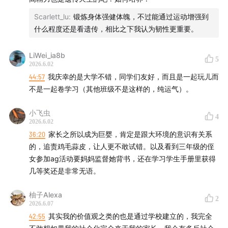
Scarlett_lu
:
锻炼身体强健体魄，不过能通过运动增强到
什么程度还是看遗传，相比之下我认为韧性更重要。
LiWei_ia8b
5
2026.6.02
44:57
我庆幸的是大学不错，同学们友好，而且是一起玩儿而
不是一起卷学习（其他班级不是这样的，纯运气）。
小飞虫
4
2026.6.02
36:20
家长之所以成为巨婴，肯定是跟大环境的意识有关系
的，追责鸡毛蒜皮，让人更不敢试错。以及看到三年级的侄
女参加ag活动要妈妈监督她背书，还在学习学生手册里获得
几等奖还是非常无语。
柚子Alexa
2
2026.6.07
42:55
其实我的价值观之类的也是通过学校建立的，我完全