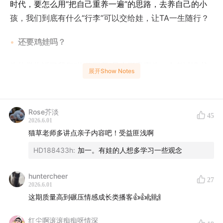
时代，要怎么用“把自己重养一遍”的思路，去养自己的小
孩，我们到底有什么“行李”可以交给娃，让TA一生随行？
还要鸡娃吗？
生物学告诉了我们“均值回归”是大概率事件，会考试读书
展开Show Notes
这件事本就是多基因遗传的，在普鲁士的选拔考试之下，
每个人可能都要重新思考鸡娃这个问题。
Rose芥淡
45
财务上还能提供什么吗？
2026.6.01
猫草老师多讲点亲子内容吧！受益匪浅啊
这个世界，永远不变的就是变化了，每一次技术进步，都
HD188433h
:
加一。有娃的人想多学习一些观念
会增加分配的“不均衡”，提高基尼系数，让资本回报高于
劳动回报，在投资上挣一个β收益，选择在最简单的地方
huntercheer
27
躺平，投资是为了把时间和爱好，花在别处。
2026.6.01
这期质量高到碾压情感成长类播客👍👍🙌🙌
如果对“理财通-亲情账户”感兴趣的朋友，欢迎
点击链接
了解。
红尘啊滚滚痴痴呀情深