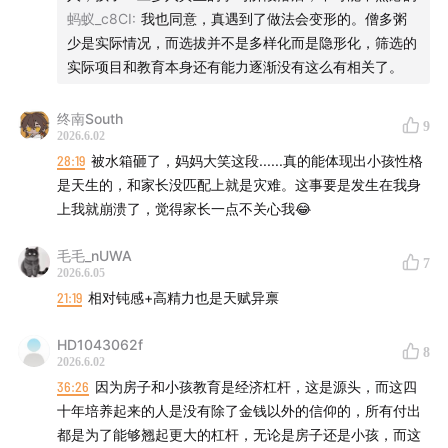
蚂蚁_c8CI
:
我也同意，真遇到了做法会变形的。僧多粥
45:04
博雅式教育，liberalarts，让灵魂自由，找到那个热
少是实际情况，而选拔并不是多样化而是隐形化，筛选的
爱。
实际项目和教育本身还有能力逐渐没有这么有相关了。
52:28
对自己做父母的底线就是我不要进入到“父母是祸害
终南South
9
2026.6.02
小组“？
28:19
被水箱砸了，妈妈大笑这段......真的能体现出小孩性格
是天生的，和家长没匹配上就是灾难。这事要是发生在我身
🎤本期主播：
上我就崩溃了，觉得家长一点不关心我😂
江东猫草 | 前券商可选消费首席，公众号「远行者与碎冰
毛毛_nUWA
匠」主理人
7
2026.6.05
21:19
相对钝感+高精力也是天赋异禀
Cindy | 资深吃喝玩乐分析师，精神自由但钱包尚未自由
95后
HD1043062f
8
2026.6.02
【远行者与碎冰匠】听友群：如果你也愿意跟我们聊聊爱/
36:26
因为房子和小孩教育是经济杠杆，这是源头，而这四
十年培养起来的人是没有除了金钱以外的信仰的，所有付出
美/钱的故事，欢迎扫码加入专属听友群，群内经常随机掉
都是为了能够翘起更大的杠杆，无论是房子还是小孩，而这
落主播一起聊天，微信搜索 wtltw2015，添加Cindy微