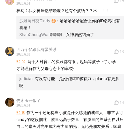
19
2026.6.01
神马？我女神居然结婚啦？还有个孩纸？？不！！！
还有什么“行李”可以随行一生？
沙滩向日葵Cindy
:
哈哈哈哈哈配合上你的ID名称很有
一个可以让疼痛生长的空间；
喜感！
ShaoChengWu
:
啊啊啊，女神居然结婚了
一份让灵魂自由的“博雅式”教育（liberal arts）；
四万个亿跟我有蛋关系
13
交给他：善良是给别人的，快乐是给自己的。
2026.6.03
54:02
两个人对育儿的实践都有限，起码等孩子上了小学，
也一定还有别的，欢迎一起留言，把自己重养一遍~
才能理解作为父母心态上的车裂~
judicial
:
有没有可能，是她们财富够有力，plan b有更多
🎯时间轴：
呢
00:39
赌博还有输赢，养娃纯输啊?!
佟湘玉开饭了
14
2026.6.01
07:17
neko:对小孩的目标函数非常简单:快乐、善良、身心
54:18
作为一个还记得当小孩是什么感觉的成年人，非常认可
健康。
cindy的这段描述，质量远高于数量。有质量的关系会在以后
自己的暗黑时光里成为有力量的光，无论是朋友关系，家庭