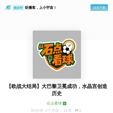
听播客，上小宇宙！
点击下载
散步时
通勤路上
【欧战大结局】大巴黎卫冕成功，水晶宫创造
历史
石点看球
50分钟
·
2个月前
91
·
0