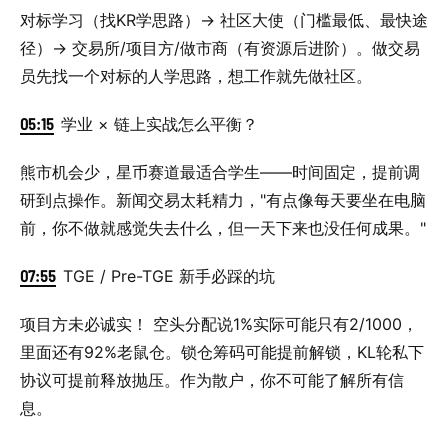
对标学习（找KR学思路）→ 社区大使（门槛最低、最快途
径）→ 交易所/项目方/做市商（有资源后进阶）。做交易
员先找一个对标的人学思路，想工作就先做社区。
05:15
学业 × 链上实战怎么平衡？
熊市机会少，星币赛道最适合学生——时间固定，提前调
研到点操作。新闻交易太耗精力，"有点像每天要坐在电脑
前，你不做就感觉失去什么，但一天下来也没任何成果。"
07:55
TGE / Pre-TGE 新手必踩的坑
项目方未必诚实！ 空头分配说1%实际可能只有2/1000，
里面还有92%老鼠仓。锁仓筹码可能提前解锁，KL轮私下
协议可提前释放抛压。作为散户，你不可能了解所有信
息。