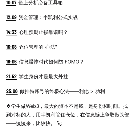
10:07
链上分析必备工具箱
12:09
资金管理：半凯利公式实战
14:33
心理预期止损靠谱吗？
16:08
仓位管理的"心法"
18:06
信息爆炸时代如何防 FOMO？
21:52
学生身份才是最大外挂
25:06
做推特账号的终极心法——利他 > 功利
🌟学生做Web3，最大的资本不是钱，是身份和时间。找
到对标的人，用半凯利管住仓位，在信息链上争取做头部
——慢慢来，比较快。 🚀