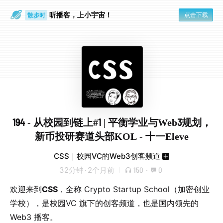
听播客，上小宇宙！
散步时
点击下载
通勤路上
194 - 从校园到链上#1 | 平衡学业与Web3规划，
新币投研赛道头部KOL - 十一Eleve
CSS｜校园VC的Web3创客频道
32分钟
·
2个月前
150
·
0
欢迎来到
CSS
，全称 Crypto Startup School（加密创业
学校），是校园VC 旗下的创客频道，也是国内领先的
Web3 播客。