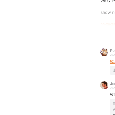
Jerr
show 
00:39:3
00:52:3
01:10:40
Po
202
01:56:41
52
02:16:07
Je
音乐：
202
收
1.Funk
V