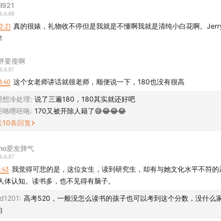
ll921
6.6.08
3:21
真的很婊，礼物收不停但是我就是不懂啊我就是清纯小白花啊。Jerr
！
胖要瘦啊
6.6.07
1:40
这个女老师讲话就很老师，顺便说一下，180也没有很高
理想冷处理
:
说了三遍180，180其实就还好吧
呸咯哩呸咯
:
170又被开除人籍了😅😂😂😂
共
10
条回复
cho爱发脾气
6.6.07
1:43
我觉得可悲的是，这位女生，读到研究生，却有与她文化水平不符的
人体认知。读书多，也不见得有脑子。
d1201
:
高考520，一般没怎么读书的孩子也可以考到这个分数，没什么
的