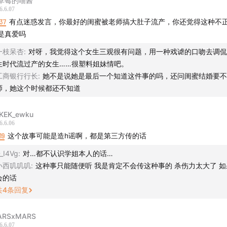
草莓的喵酱
6.6.07
37
有点迷惑发言，你最好的闺蜜被老师搞大肚子流产，你还觉得这种不
是真爱吗
一枝呆杏
:
对呀，我觉得这个女生三观很有问题，用一种戏谑的口吻去调侃
生时代流过产的女生……很塑料姐妹情吧。
工商银行行长
:
她不是说她是最后一个知道这件事的吗，还问闺蜜结婚要不
师，她这个时候都还不知道
KEK_ewku
6.6.06
19
这个故事可能是造h谣啊，都是第三方传的话
_I4Vg
:
对…都不认识学姐本人的话…
小西叽叽叽
:
这种事只能随便听 我是肯定不会传这种事的 杀伤力太大了 
会的话
共
4
条回复
ARSxMARS
6.6.07