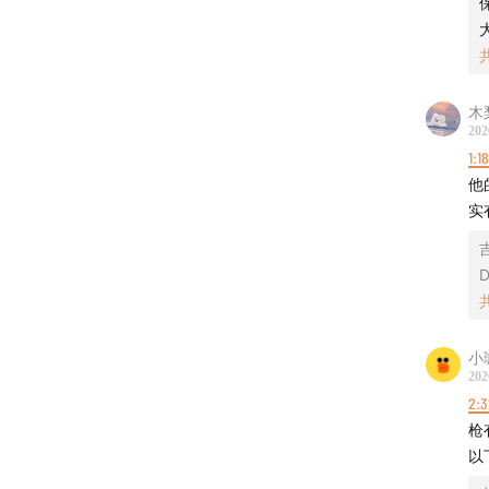
木
202
1:1
他
实
D
小
202
2:3
枪
以