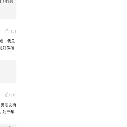
给了我莫
131
时候，我见
想好像确
118
道男朋友有
，处三年
。