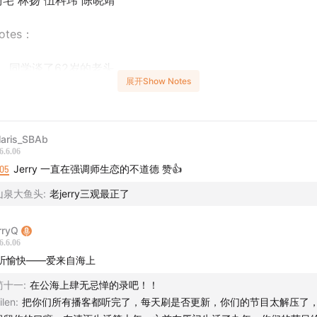
y 阿宅 林扬 伍科玮 陈晓靖
notes：
8
同学谈了62岁的老头
展开Show Notes
4
做好心理健康教育的重要性
商业帝国哥被扒老底
laris_SBAb
6.6.06
:05
爱情话题！
Jerry 一直在强调师生恋的不道德 赞👍
山泉大鱼头
:
老jerry三观最正了
帮曾恋女孩开放被现任发现
rryQ
6.6.06
听愉快——爱来自海上
yMo - 芭乐
简十一
:
在公海上肆无忌惮的录吧！！
ilen
:
把你们所有播客都听完了，每天刷是否更新，你们的节目太解压了，je