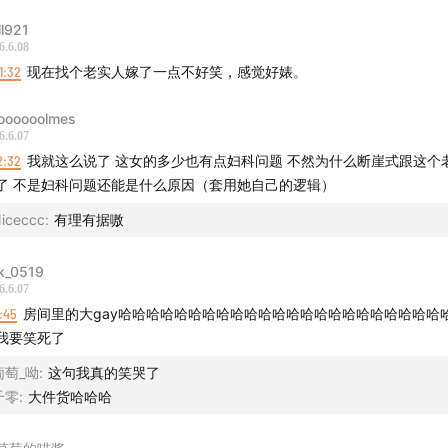
ll921
6.6.08
1:32
现在找个老实人嫁了一点不好笑，感觉好婊。
oooooolmes
6.6.07
2:32
我就这么说了 这女的多少也有点妇科问题 不然为什么断崖式跟这个
了 不是妇科问题还能是什么原因（套用她自己的逻辑）
iceccc
:
有理有据嗷
k_0519
6.6.07
9:45
房间里的大gay哈哈哈哈哈哈哈哈哈哈哈哈哈哈哈哈哈哈哈哈哈哈哈
我要笑死了
葡萄_呦
:
这句我真的笑哭了
千零
:
大件货哈哈哈