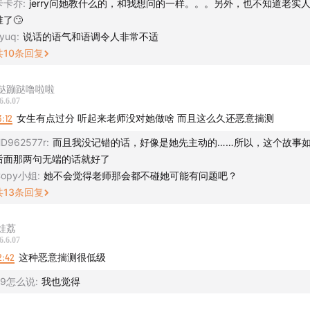
卡卡乔
:
jerry问她教什么的，和我想问的一样。。。另外，也不知道老实
谁了🙄
yuq
:
说话的语气和语调令人非常不适
共
10
条回复
跶蹦跶噜啦啦
6.6.07
3:12
女生有点过分 听起来老师没对她做啥 而且这么久还恶意揣测
D962577r
:
而且我没记错的话，好像是她先主动的……所以，这个故事
后面那两句无端的话就好了
Copy小姐
:
她不会觉得老师那会都不碰她可能有问题吧？
共
13
条回复
娃荔
6.6.07
2:42
这种恶意揣测很低级
99怎么说
:
我也觉得