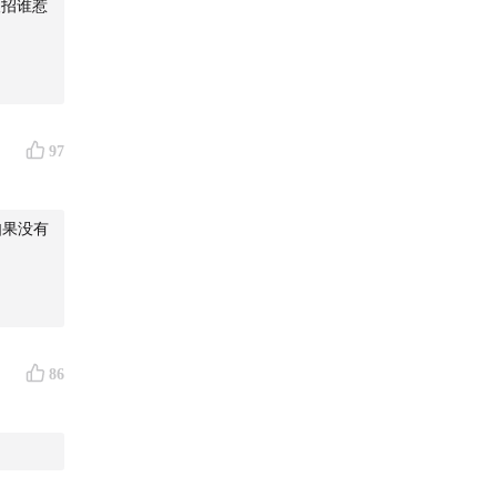
人招谁惹
97
如果没有
86