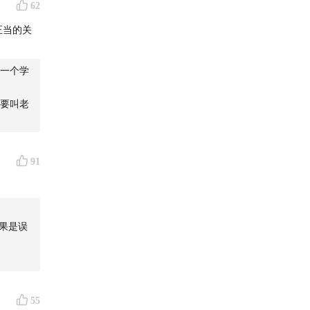
62
正当的关
一个学
要叫老
91
如果是误
55