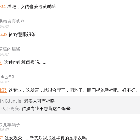
1:34
看吧，女的也爱造黄谣🤣
眠患者壹贰叁
6.6.07
3:39
jerry慧眼识茶
草莓的喵酱
6.6.07
31
这种也能算闺蜜吗……
rk_y59I
6.6.07
1:33
这专业，这发言，就很合理了，闭环了。咱们祝她幸福吧。好不好。
INGJunJie
:
老实人可有福咯
今天不高兴
:
传媒专业不想背这个锅😂
块儿羊蝎子
6.6.07
37
这女观众……幸灾乐祸成这样真的是朋友吗