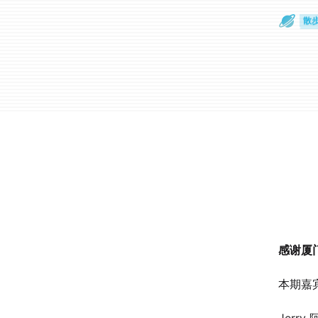
散
通
感谢厦
本期嘉宾