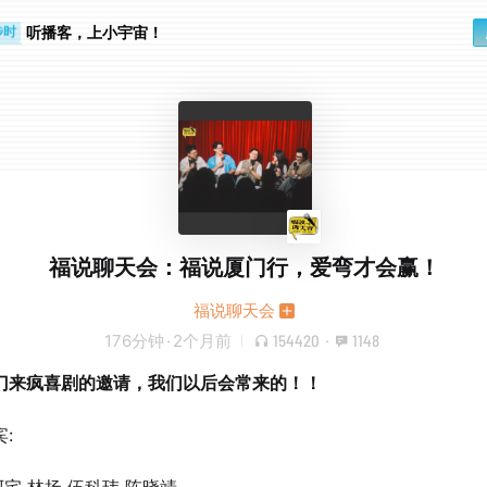
步时
勤路上
听播客，上小宇宙！
福说聊天会：福说厦门行，爱弯才会赢！
福说聊天会
176分钟
·
2个月前
154420
·
1148
门来疯喜剧的邀请，我们以后会常来的！！
: