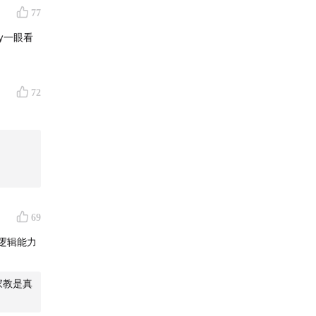
77
y一眼看
72
69
逻辑能力
家教是真