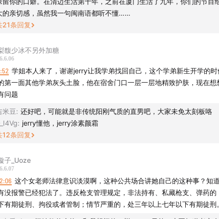
保留你的口癖。在清迈生活第十年，之前在厦门生活了九年，你们的节目
大的亲切感，虽然我一句闽南语都听不懂……
共
21
条回复
梨馥少冰不另外加糖
6.6.06
8:52
学姐本人来了，谢谢jerry让我学弟找回自己，这个学弟新生开学的
的第一面其他学弟灰头土脸，他在宿舍门口一层一层地精致护肤，现在想
有问题
吉米豆
:
还好吧，可能就是非传统阳刚气质的直男吧，大家未免太刻板咯
_I4Vg
:
jerry懂他，jerry涂素颜霜
共
12
条回复
璇子_Uoze
6.6.07
2:06
这个女老师法律意识淡漠啊，这种公共场合讲她自己的这种事？知
有没报警已经犯法了。违反枪支管理规定，非法持有、私藏枪支、弹药的
下有期徒刑、拘役或者管制；情节严重的，处三年以上七年以下有期徒刑