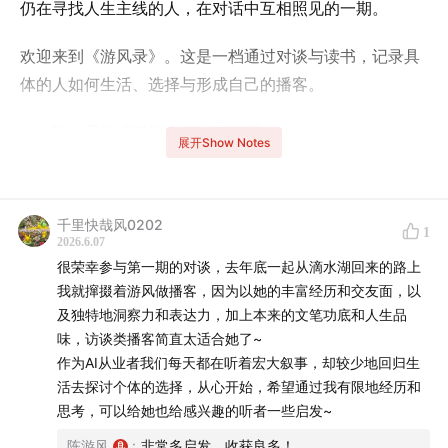
仍在寻找人生主线的人，在对话中互相照见的一期。
欢迎来到《游风录》。这是一档通过对谈与读书，记录具
体的人如何生活、选择与形成自己的播客。
这一期，我邀请了朋友 Bin 来聊天。
展开Show Notes
Bin 做了九年 AI 产品，从地产到互联网，从 C 端到 B
端，从传统 AI 到大模型应用，一路走来，他逐渐形成了
千里快哉风0202
1
自己的职业主线。他说，如果用一个时髦标签来概括自
2026.6.07
己，可能像是一个“二本学生逆袭大厂”的故事。
很荣幸参与第一期的对谈，去年底一起从滴水湖回来的路上
我就撺掇着游风做播客，因为以她的丰富经历和交友面，以
但这期我们真正聊到的，不只是职业选择。
及独特地洞察力和表达力，加上本来的文笔功底和人生品
味，访谈类播客简直太适合她了~
我们聊产品发心，聊人生里的确定性，聊人生支点和第二
作为AI从业者我们每天都在听着宏大叙事，却较少地回归生
曲线，也聊一个人在职业、责任和自由之间，如何保留自
活去探讨个体的选择，从心开始，希望通过我有限地经历和
思考，可以给她也给感兴趣的听者一些启发~
己的主动权。
陈游风
:
非常多启发，收获良多！