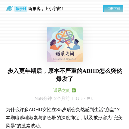
听播客，上小宇宙！
点击下载
散步时
通勤路上
步入更年期后，原本不严重的ADHD怎么突然
爆发了
谱系之间
NaN分钟
·
2个月前
3
·
0
为什么许多ADHD女性在35岁后会突然感到生活“崩盘”？
本期聊聊雌激素与多巴胺的深度绑定，以及被形容为“完美
风暴”的激素波动。