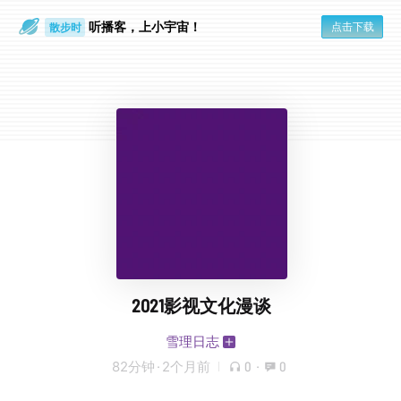
听播客，上小宇宙！
点击下载
散步时
通勤路上
2021影视文化漫谈
雪理日志
82分钟
·
2个月前
0
·
0