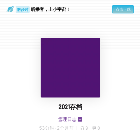
听播客，上小宇宙！
点击下载
散步时
通勤路上
2021存档
雪理日志
53分钟
·
2个月前
9
·
0