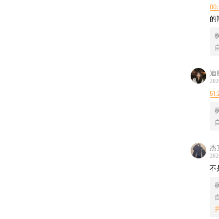
00:
的
枫
自
迪
202
51:
枫
自
杰
202
不
枫
自