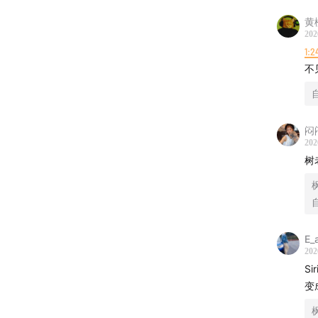
黄
202
1:2
不
自
闷闷
202
树
枫
自
E_
202
S
变
枫