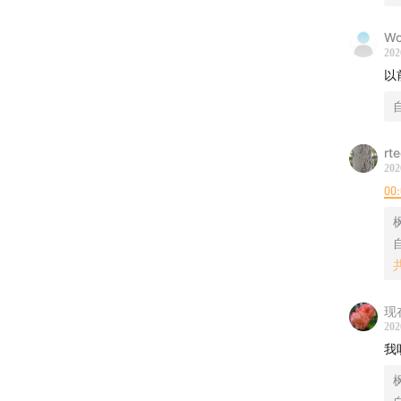
01:06
Wo
01:16:
202
01:32
以
01:43:
自
01:46:
01:50
rt
01:58:
202
00
相关信
枫
自
主播
主播
现
联系我
202
我
微信
枫
听众