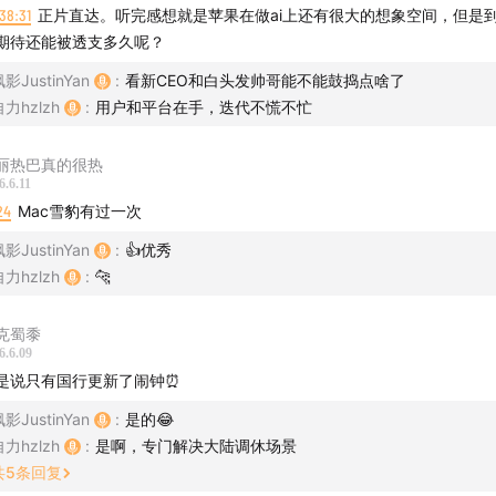
38:31
正片直达。听完感想就是苹果在做ai上还有很大的想象空间，但是
期待还能被透支多久呢？
影JustinYan
:
看新CEO和白头发帅哥能不能鼓捣点啥了
力hzlzh
:
用户和平台在手，迭代不慌不忙
丽热巴真的很热
6.6.11
24
Mac雪豹有过一次
影JustinYan
:
👍优秀
力hzlzh
:
🐆
克蜀黍
6.6.09
是说只有国行更新了闹钟⏰
影JustinYan
:
是的😂
力hzlzh
:
是啊，专门解决大陆调休场景
共
5
条回复