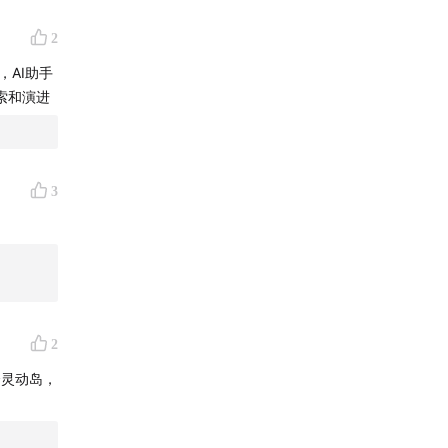
2
AI助手
索和演进
3
2
合灵动岛，