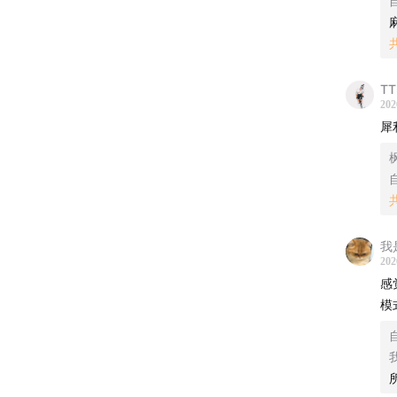
自
节目收
推荐使用
目。
TT
202
犀
小宇宙
直接订
枫
自
Appl
我
202
感
模
自