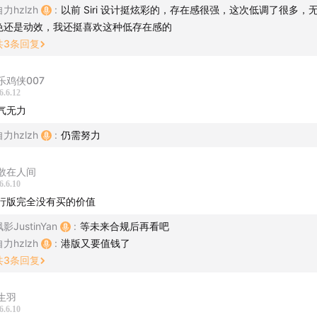
力hzlzh
:
以前 Siri 设计挺炫彩的，存在感很强，这次低调了很多，
色还是动效，我还挺喜欢这种低存在感的
共
3
条回复
乐鸡侠007
6.6.12
气无力
力hzlzh
:
仍需努力
散在人间
6.6.10
行版完全没有买的价值
影JustinYan
:
等未来合规后再看吧
力hzlzh
:
港版又要值钱了
共
3
条回复
生羽
6.6.10