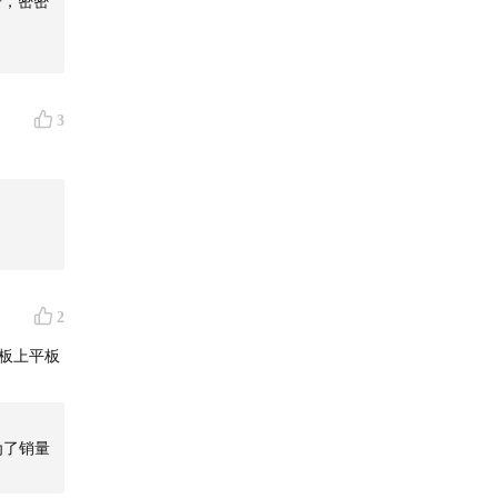
子，密密
本节
3
2
平板上平板
为了销量