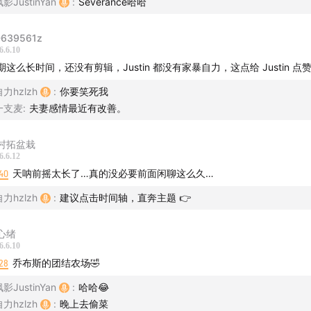
影JustinYan
:
Severance哈哈
26 已于北京时间 6 月 9 日凌晨 1 点顺利开幕，今年自力是去
639561z
现场，给我们带来了Tim Cook在苹果担任CEO的最后一届WW
6.6.10
期这么长时间，还没有剪辑，Justin 都没有家暴自力，这点给 Justin 点赞
。
力hzlzh
:
你要笑死我
布会内容跟往届比起来显得不太“丰富”，一半是在讲重头戏Siri 
一支麦
:
夫妻感情最近有改善。
迟到了几年的作业，及格了吗？让我们一起在节目里聊聊吧。
村拓盆栽
6.6.12
40
天呐前摇太长了…真的没必要前面闲聊这么久…
:00
自力去WWDC26现场见闻
力hzlzh
:
建议点击时间轴，直奔主题 👉
:29
对WWDC26的观后感想
:31
正片开始，三大主题
心绪
:21
macOS Golden Gate
6.6.10
28
乔布斯的团结农场🤣
:02
Liquid Glass设计优化
:07
新系统的性能优化
影JustinYan
:
哈哈😂
力hzlzh
:
晚上去偷菜
:33
安全与隐私优化