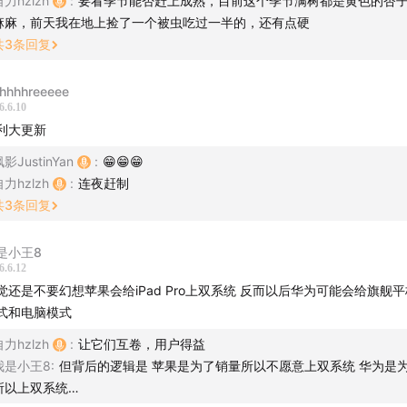
力hzlzh
:
要看季节能否赶上成熟，目前这个季节满树都是黄色的杏
听方式
麻麻，前天我在地上捡了一个被虫吃过一半的，还有点硬
共
3
条回复
苹果Podcast, 小宇宙等播客客户端搜索
“枫言枫语”
来订阅收听
hhhhreeeee
6.6.10
利大更新
 - 枫言枫语
阅 Feed URL
影JustinYan
:
😁😁😁
力hzlzh
:
连夜赶制
e iTunes Podcast - 枫言枫语
共
3
条回复
是小王8
6.6.12
觉还是不要幻想苹果会给iPad Pro上双系统 反而以后华为可能会给旗舰
式和电脑模式
力hzlzh
:
让它们互卷，用户得益
我是小王8
:
但背后的逻辑是 苹果是为了销量所以不愿意上双系统 华为是
所以上双系统…