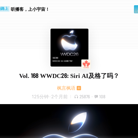
听播客，上小宇宙！
勤路上
睛好累
Vol. 168 WWDC26: Siri AI及格了吗？
枫言枫语
125分钟
·
2个月前
25876
·
108