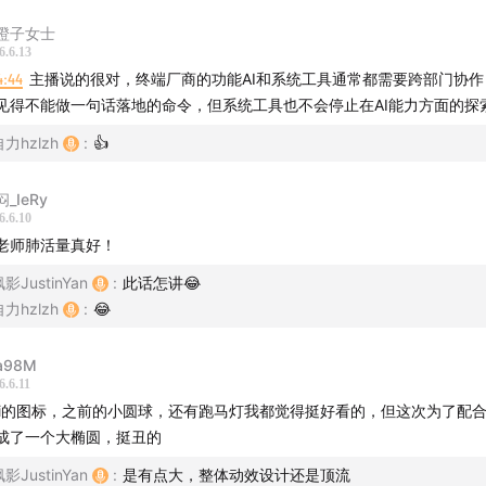
橙子女士
6.6.13
4:44
主播说的很对，终端厂商的功能AI和系统工具通常都需要跨部门协作，
见得不能做一句话落地的命令，但系统工具也不会停止在AI能力方面的探
力hzlzh
:
👍
_IeRy
6.6.10
老师肺活量真好！
影JustinYan
:
此话怎讲😂
力hzlzh
:
😂
a98M
6.6.11
iri的图标，之前的小圆球，还有跑马灯我都觉得挺好看的，但这次为了配
成了一个大椭圆，挺丑的
影JustinYan
:
是有点大，整体动效设计还是顶流