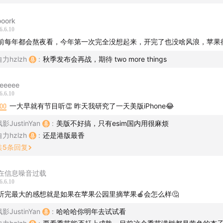
:49
Siri AI登场
oork
38
Siri AI如何收费暂未明朗
6.6.10
:00
苹果在iPhone上做AI目前仍有优势
前每年都会熬夜看，今年第一次完全没想起来，开完了也没啥风浪，苹果
14
Xcode模拟器暗示要出iPhone折叠屏
力hzlzh
:
秋季发布会再战，期待 two more things
47
macOS Beta中的触摸屏代码
:25
一些细节交互更新
eeeeee
31
总结与展望
6.6.10
:00
一大早就有节目听👏 昨天我研究了一天美版iPhone😂
息
影JustinYan
:
美版不好搞，只有esim国内用很麻烦
力hzlzh
:
还是港版最香
:
枫影 Justin Yan
共
5
条回复
:
自力 hzlzh
在信息噪音过载
们
6.6.10
听完最大的感想就是如果在苹果公园里摘苹果🍎会怎么样🤔
听友群：加
进群
fyfyFM
影JustinYan
:
哈哈哈你明年去试试看
反馈:
hi@fyfy.fm