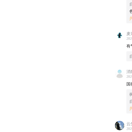
自
麦
202
有
自
消
202
国
枫
自
云
202