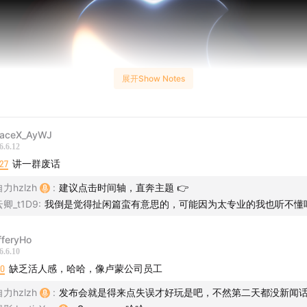
展开Show Notes
aceX_AyWJ
6.6.12
27
讲一群废话
力hzlzh
:
建议点击时间轴，直奔主题 👉
云卿_t1D9
:
我倒是觉得扯闲篇蛮有意思的，可能因为太专业的我也听不懂吧
fferyHo
6.6.10
10
缺乏活人感，哈哈，像卢蒙公司员工
力hzlzh
:
发布会就是得来点失误才好玩是吧，不然第二天都没新闻