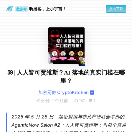
听播客，上小宇宙！
点击下载
散步时
通勤路上
39 | 人人皆可贾维斯？AI 落地的真实门槛在哪
里？
加密厨房 CryptoKitchen
61分钟
·
2个月前
147
·
1
2026 年 5 月 28 日，
加密厨房
与
非凡产研
联合举办的
AgenticNow Salon #2「人人皆可贾维斯：当每个普通