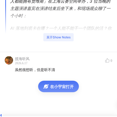
人都能拥有贾维斯」
在上海云赛空间举办，3 位当晚的
主题演讲嘉宾在演讲结束后坐下来，和现场观众聊了一
个小时：
AI 落地到底卡在哪？一个人能不能干一个团队的活？你
对别人的价值到底是什么？
展开Show Notes
从 600 多个企业信息化项目到一个人的 Newsletter 帝
国，从 Vibe Coding 交付第一个客户到三次安装又三
揽海听风
0
次卸载 OpenClaw —— 三个人讲了三种实践路径，也
2026.6.17
讲了三种撞墙姿势。
虽然很想听，但是听不清
这不是一期讨论 AI 趋势的节目。这是三个真正在用 AI
在小宇宙打开
造东西的人，把「老板不点头下面全是小打小闹」「做
个 demo 不难但有人付钱才算数」「你的壁垒在 AI 时
代根本不算壁垒」这些话摊在桌上的对话。最后指向同
一个问题：
AI 时代，你对别人的价值到底是什么？