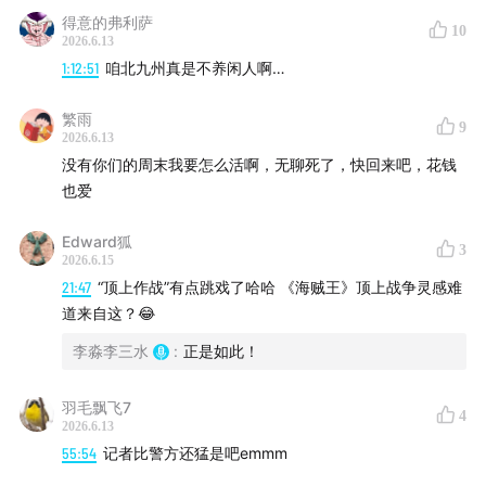
得意的弗利萨
奖听众于6月22日（下下周一）中午12 : 00前添加小日微
10
2026.6.13
信：bbpark2016，核实后我们会为大家发放礼物。
1:12:51
咱北九州真是不养闲人啊…
｜商务合作｜
繁雨
9
2026.6.13
欢迎发送邮件至 bbpark@ritanbbpark.com
没有你们的周末我要怎么活啊，无聊死了，快回来吧，花钱
也爱
Edward狐
3
2026.6.15
21:47
“顶上作战”有点跳戏了哈哈 《海贼王》顶上战争灵感难
道来自这？😂
李淼李三水
:
正是如此！
羽毛飘飞7
4
2026.6.13
55:54
记者比警方还猛是吧emmm