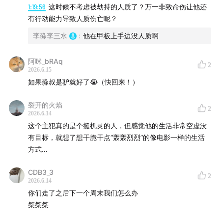
1:19:56
这时候不考虑被劫持的人质了？万一非致命伤让他还
有行动能力导致人质伤亡呢？
李淼李三水
:
他在甲板上手边没人质啊
阿咪_bRAq
2
2026.6.15
如果淼叔是驴就好了😭（快回来！）
裂开的火焰
2
2026.6.14
这个主犯真的是个挺机灵的人，但感觉他的生活非常空虚没
有目标，就想了想干脆干点“轰轰烈烈”的像电影一样的生活
方式…
CDB3_3
2
2026.6.14
你们走了之后下一个周末我们怎么办
桀桀桀