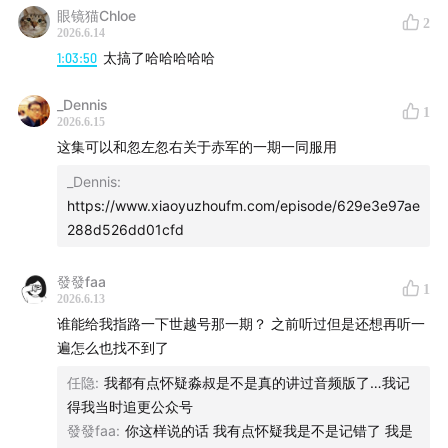
眼镜猫Chloe
2
2026.6.14
1:03:50
太搞了哈哈哈哈哈
_Dennis
1
2026.6.15
这集可以和忽左忽右关于赤军的一期一同服用
_Dennis
:
https://www.xiaoyuzhoufm.com/episode/629e3e97ae
288d526dd01cfd
發發faa
1
2026.6.13
谁能给我指路一下世越号那一期？ 之前听过但是还想再听一
遍怎么也找不到了
任隐
:
我都有点怀疑淼叔是不是真的讲过音频版了…我记
得我当时追更公众号
發發faa
:
你这样说的话 我有点怀疑我是不是记错了 我是