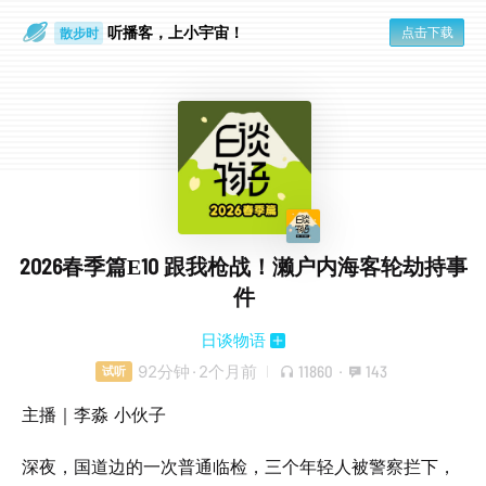
听播客，上小宇宙！
点击下载
散步时
通勤路上
2026春季篇E10 跟我枪战！濑户内海客轮劫持事
件
日谈物语
92分钟
·
2个月前
11860
·
143
试听
主播｜李淼 小伙子
深夜，国道边的一次普通临检，三个年轻人被警察拦下，