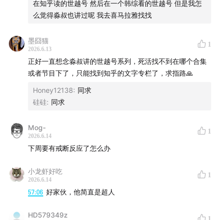
在知乎读的世越号 然后在一个韩综看的世越号 但是我怎
么觉得淼叔也讲过呢 我去喜马拉雅找找
墨囧猫
1
2026.6.13
正好一直想念淼叔讲的世越号系列，死活找不到在哪个合集
或者节目下了，只能找到知乎的文字专栏了，求指路🙏
Honey12138
:
同求
硅硅
:
同求
Mog-
1
2026.6.14
下周要有戒断反应了怎么办
小龙虾好吃
1
2026.6.14
57:06
好家伙，他简直是超人
HD579349z
1