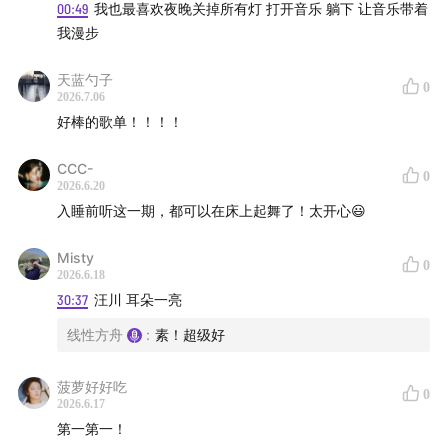
00:49
我也最喜欢夜晚关掉所有灯 打开音乐 躺下 让音乐带着
Talk (Put Your Head On My Shoulder)
我漫步
(
29:45
) 汪川 - 明天的脸庞
(
33:57
) Monoland - Fu-Klassik
天蓝勺子
0
(
37:37
) Joy Harjo - Insomnia and Seven Steps to
2026.7.06
好棒的歌单！！！！
Grace
(
43:33
) handycam - 狂鳥記 Kuangniaoji
CCC-
0
(
47:37
) Anthony Joseph - Your Bird & I
2026.6.20
(
51:53
) Matt Evans - Wine Shop Discount RPG
入睡前听这一期，都可以在床上起舞了！太开心😃
(
55:54
) Yolanda Wisher & The Afroeaters - without
Misty
a name
0
2026.6.18
(
01:00:38
) Kelsey Lu - Running To Pain
30:37
汪川 耳朵一亮
《周末变奏》开通
线性方舟
:
豆瓣页面
素！超级好
，欢迎标记、点评。
→ 选曲/撰稿/配音/制作/包装：方舟
菠萝好好吃
0
2026.6.17
→ 主题音乐：Yu Su
第一第一！
→ 题图版式：六花