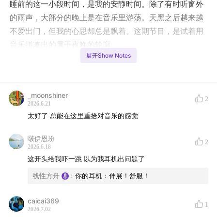
睡前的这一小段时间，是我的安静时间。除了有时听窗外
的雨声，大部分的晚上是在音乐里游荡。天黑之后越来越
不爱出门，但我的心思却总是飘着。这期节目，是试着用
音乐拼凑出的属于夜晚的轮廓。
展开Show Notes
欢迎收听夜晚拼凑计划。
曲目单：
_moonshiner
2
2026.6.21
(
00:00
) Hannah Peel & 王贝贝 - Feed The Fireflies
太好了 总能在这里重拾对音乐的感觉
(
04:41
) Clara Serra López - Mari Paz
啵伊恩玢
(
07:54
) Sonedo - No Sleep (feat. Malachai.)
2
2026.6.18
(
11:37
) Panda Bear & Sonic Boom - A ? of WHEN
这开头给我吓一跳 以为我耳机出问题了
(
16:18
) The Chocolate Jam Co. - Suite Chocolate:
线性方舟
:
你的耳机：伸展！舒服！
"C" of Chocolate
(
20:36
) Tara Clerkin Trio - Lazy Daisy
caicai369
1
(
26:13
) Getdown Services & Mumble Tide - Don't
2026.7.02