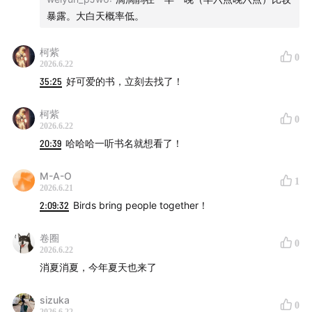
01:05:55
《歌わないキビタキ：山庭の自然誌》
by 默音
暴露。大白天概率低。
01:09:46
《剥开鸟蛋的秘密》
by 欧阳婷
柯紫
0
2026.6.22
01:17:49
《我看见了鸟》
by Penghui
35:25
好可爱的书，立刻去找了！
01:20:07
《苦雨之地》
by 麒麟瓜
柯紫
0
2026.6.22
01:23:26
《浙江省鸟类重要记录月报》by 钱程
20:39
哈哈哈一听书名就想看了！
01:26:22
《以鹰之名》
by 枪枪
M-A-O
1
2026.6.21
01:34:14
2:09:32
《鸟墙：康奈尔鸟类学实验室巨幅壁画诞生记》
Birds bring people together！
by 切尔茜
卷圈
0
2026.6.22
01:37:23
《丛中鸟：观鸟的社会史》
by 王珊
消夏消夏，今年夏天也来了
01:47:07
《大地的窗口》
by 王小柔
sizuka
0