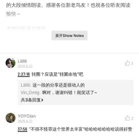
的大段倾情朗读。感谢各位新老鸟友！也祝各位听友阅读
愉快～
本期封面是金腰燕。
展开Show Notes
标题来自 Coffeecat 在节目中的赠言，同时也是藤田祐树
书中的一句话。放在今天的社会大环境中，真是再应景不
过。
Lililili
1
2026.6.22
2:27:18
转圈？应该是"转圜余地"吧
02:10
Guests of Summer: A House Martin Love Story
by 任宁
Lililili
:
这一段的分享还是很动人的
Vin_Omlg
:
啊对，谢谢纠错！闹笑话了~
11:54
The Malay Archipelago
by 白鹇
共
3
条回复
16:01
《鸟鸣时节：英国鸟类年记》
by 北鹨
YOYOlan
2
2026.6.22
20:25
《鸽子走路为什么摇头晃脑》
by Coffeecat
37:56
“不得不怪罪这个世界太丰富”哈哈哈哈哈哈哈说得好赞