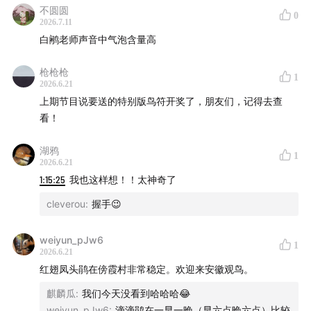
23:02
不圆圆
《希望是那长着羽毛的小东西》
by Harry
0
2026.7.11
白鹇老师声音中气泡含量高
31:59
《鸟类的天赋》
by 何雨珈
枪枪枪
36:02
Greenshank
by 湖鸦
1
2026.6.21
上期节目说要送的特别版鸟符开奖了，朋友们，记得去查
40:16
《鸟墙：康奈尔鸟类学实验室巨幅壁画诞生记》
by
看！
卷圈
湖鸦
1
46:38
《古代世界中的鸟类与文化》
by 柯紫
2026.6.21
1:15:25
我也这样想！！太神奇了
50:53
Bluebird
by Liz
cleverou
:
握手😉
56:56
《观鸟大年：人、自然和沉迷观鸟的故事》
by 麻杰
weiyun_pJw6
1
夫
2026.6.21
红翅凤头鹃在傍霞村非常稳定。欢迎来安徽观鸟。
01:00:21
《有鸟高飞》
by 茂哥
麒麟瓜
:
我们今天没看到哈哈哈😂
weiyun_pJw6
:
滴滴鹃在一早一晚（早六点晚六点）比较