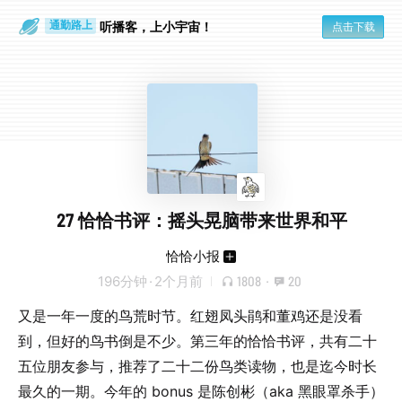
散步时
通勤路上
听播客，上小宇宙！
点击下载
27 恰恰书评：摇头晃脑带来世界和平
恰恰小报
196分钟
·
2个月前
1808
·
20
又是一年一度的鸟荒时节。红翅凤头鹃和董鸡还是没看
到，但好的鸟书倒是不少。第三年的恰恰书评，共有二十
五位朋友参与，推荐了二十二份鸟类读物，也是迄今时长
最久的一期。今年的 bonus 是陈创彬（aka 黑眼罩杀手）