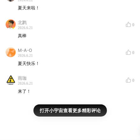
2026.6.22
01:51:55
《希望是那长着羽毛的小东西》
by 西子卡
夏天来啦！
01:55:25
《我看见了鸟》
by 张彬
北鹨
0
2026.6.21
真棒
02:00:31
《飞鸟奇缘：理查德·韦瑟利观鸟手绘与历险笔
记》
by 朱磊
M-A-O
0
2026.6.21
02:09:35
《候鳥長征：一場飛越世界的奧德賽之旅》
by 陈
夏天快乐！
创彬
雨珈
0
红腹滨鹬录音 © Andrew Spencer
2026.6.21
来了！
感谢蔡司对本期节目的支持！了解蔡司望远镜详情，请移
步👉
www.zwlhome.com
打开小宇宙查看更多精彩评论
扫描下方图片链接可领取蔡司望远镜优惠券，更多型号优
惠欢迎咨询。