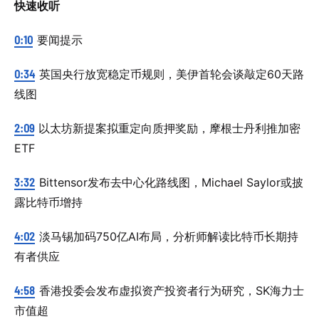
快速收听
0:10
要闻提示
0:34
英国央行放宽稳定币规则，美伊首轮会谈敲定60天路
线图
2:09
以太坊新提案拟重定向质押奖励，摩根士丹利推加密
ETF
3:32
Bittensor发布去中心化路线图，Michael Saylor或披
露比特币增持
4:02
淡马锡加码750亿AI布局，分析师解读比特币长期持
有者供应
4:58
香港投委会发布虚拟资产投资者行为研究，SK海力士
市值超