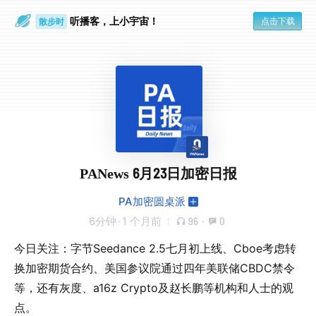
听播客，上小宇宙！
点击下载
散步时
通勤路上
PANews 6月23日加密日报
PA加密圆桌派
6分钟
·
1 个月前
96
·
0
今日关注：字节Seedance 2.5七月初上线、Cboe考虑转
换加密期货合约、美国参议院通过四年美联储CBDC禁令
等，还有灰度、a16z Crypto及赵长鹏等机构和人士的观
点。