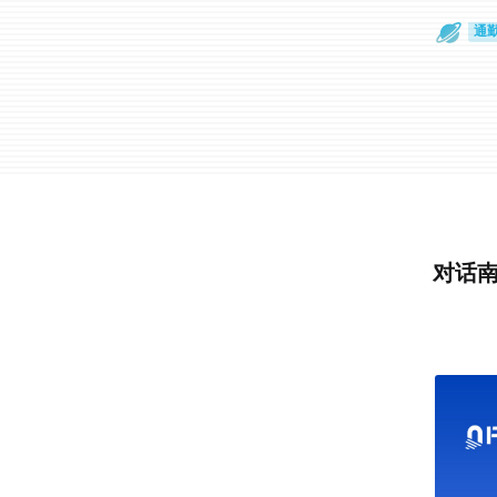
散
通
对话南