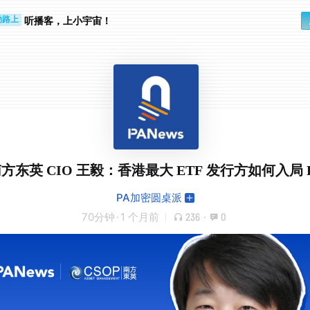
步时
勤路上
听播客，上小宇宙！
方东英 CIO 王毅：香港最大 ETF 发行方如何入局 
PA加密圆桌派
70分钟
·
1 个月前
236
·
0