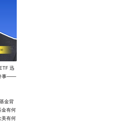
TF 迅
件事——
场基金背
基金有何
欧美有何