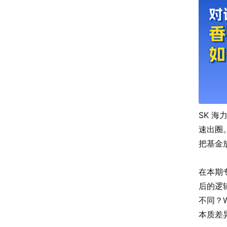
SK 海
速出圈。
把基金
在本期
后的逻
不同？
本质差