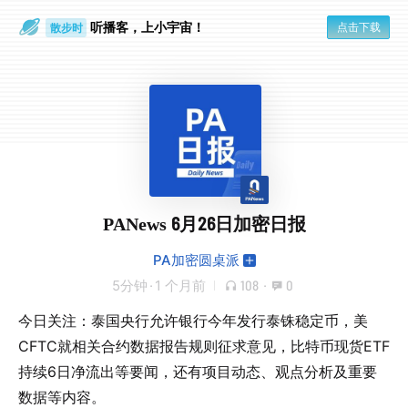
听播客，上小宇宙！
点击下载
散步时
通勤路上
PANews 6月26日加密日报
PA加密圆桌派
5分钟
·
1 个月前
108
·
0
今日关注：泰国央行允许银行今年发行泰铢稳定币，美
CFTC就相关合约数据报告规则征求意见，比特币现货ETF
持续6日净流出等要闻，还有项目动态、观点分析及重要
数据等内容。