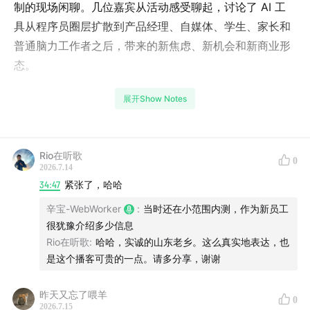
制的现场闲聊。几位嘉宾从活动感受聊起，讨论了 AI 工
具从程序员圈层扩散到产品经理、自媒体、学生、家长和
普通脑力工作者之后，带来的新焦虑、新机会和新商业形
态。
节目里重点聊到了几个话题：
展开Show Notes
为什么现在大家不只关心“哪个工具更强”，更关心 AI 能
不能真实解决问题
Rio在听歌
0
2026.7.14
国内外 AI 产品付费习惯和商业化环境的差异
34:47
紧张了，哈哈
辛宝-WebWorker
:
当时还在小范围内测，作为新员工
独立开发者、OPC、自媒体、知识付费、AI 视频创作等
很犹豫介绍多少信息
路径是否还能赚钱
Rio在听歌
:
哈哈，实诚的山东老乡。这么真实地表达，也
是这个播客可贵的一点。请多分享，谢谢
几位嘉宾最近真正高频使用的 AI 工具和 Coding
Agent。
昨天又忘了喂羊
0
2026.7.15