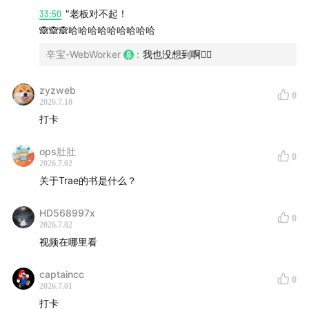
后半段也聊到辛宝参与写 AI 工具相关书籍的经历，包括
33:50
"老板对不起！
🙈🙈🙈哈哈哈哈哈哈哈哈哈
写书过程中的时间压力、工具迭代太快带来的内容滞后，
以及 MCP、Skill、Coding Agent 这些概念为什么仍然值
辛宝-WebWorker
:
我也没想到啊🤦‍♂️
得持续展开。
zyzweb
0
嘉宾介绍
2026.7.10
打卡
辛宝
ops肚肚
本期主持人，程序员与 AI Agent 实践者，长期关注
0
2026.7.02
Coding Agent、Skill、MCP、AI 工具工作流等方向。近
关于Trae的书是什么？
期参与了 AI 工具相关书籍写作，也在实际工作中探索面
向普通用户的 Agent 产品形态。
HD568997x
0
2026.7.02
视频在哪里看
船长
活动组织与参与者，也参与播客和
Solo Coffee Talk
captaincc
0
内容创作。关注 AI 工具如何真正进入工作流，尤其是自
2026.7.01
打卡
媒体、运营、知识付费、商业化和 AI 工具普及方向。本