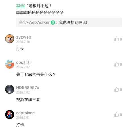
后半段也聊到辛宝参与写 AI 工具相关书籍的经历，包括
33:50
"老板对不起！
🙈🙈🙈哈哈哈哈哈哈哈哈哈
写书过程中的时间压力、工具迭代太快带来的内容滞后，
以及 MCP、Skill、Coding Agent 这些概念为什么仍然值
辛宝-WebWorker
:
我也没想到啊🤦‍♂️
得持续展开。
zyzweb
0
嘉宾介绍
2026.7.10
打卡
辛宝
ops肚肚
本期主持人，程序员与 AI Agent 实践者，长期关注
0
2026.7.02
Coding Agent、Skill、MCP、AI 工具工作流等方向。近
关于Trae的书是什么？
期参与了 AI 工具相关书籍写作，也在实际工作中探索面
向普通用户的 Agent 产品形态。
HD568997x
0
2026.7.02
视频在哪里看
船长
活动组织与参与者，也参与播客和
Solo Coffee Talk
captaincc
0
内容创作。关注 AI 工具如何真正进入工作流，尤其是自
2026.7.01
打卡
媒体、运营、知识付费、商业化和 AI 工具普及方向。本