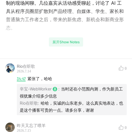
制的现场闲聊。几位嘉宾从活动感受聊起，讨论了 AI 工
具从程序员圈层扩散到产品经理、自媒体、学生、家长和
普通脑力工作者之后，带来的新焦虑、新机会和新商业形
态。
节目里重点聊到了几个话题：
展开Show Notes
为什么现在大家不只关心“哪个工具更强”，更关心 AI 能
不能真实解决问题
Rio在听歌
0
2026.7.14
国内外 AI 产品付费习惯和商业化环境的差异
34:47
紧张了，哈哈
辛宝-WebWorker
:
当时还在小范围内测，作为新员工
独立开发者、OPC、自媒体、知识付费、AI 视频创作等
很犹豫介绍多少信息
路径是否还能赚钱
Rio在听歌
:
哈哈，实诚的山东老乡。这么真实地表达，也
是这个播客可贵的一点。请多分享，谢谢
几位嘉宾最近真正高频使用的 AI 工具和 Coding
Agent。
昨天又忘了喂羊
0
2026.7.15