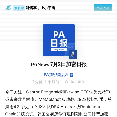
听播客，上小宇宙！
点击下载
散步时
通勤路上
PANews 7月2日加密日报
PA加密圆桌派
7分钟
·
1 个月前
114
·
0
今日关注：Cantor Fitzgerald和Bitwise CEO认为比特币
或未来数月触底。Metaplanet Q2增持2823枚比特币，总
持仓4.3万枚。dYdX团队DEX Arcus上线Robinhood
Chain并获投资。韩国交易所修订规则限制公司转型加密