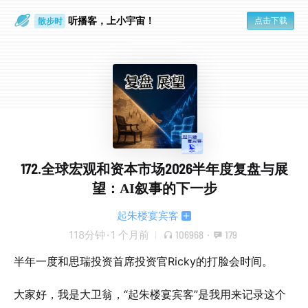
散步时
通勤路上
听播客，上小宇宙！
点击下载
172.全球宏观和资本市场2026半年度复盘与展
望：AI叙事的下一步
起朱楼宴宾客
118分钟
·
1 个月前
106968
·
179
半年一度和思瑞投资首席投资官Ricky的打脸会时间。
大家好，我是大卫翁，“起朱楼宴宾客”是我用来记录这个