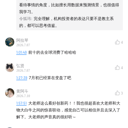
看待事情的角度，比如擅长用数据来预测情景，也很值得
我学习。
令狐玮
:
完全理解，机构投资者的表达只要不是教主系
的，都可以思考借鉴。
阿拉琴
4
2026.7.07
1:01:49
前十的去全球消费了哈哈哈
弘贤
4
2026.7.07
1:27:39
7月初已经算在变盘了吧
黄阿斗
3
2026.7.10
1:57:51
大老师这么看好创新药！！我也很超喜欢大老师和大
物大白牛之间的惊喜联动，感觉自己可以相信并且去深入了
解下。大老师的声音真的很好听～