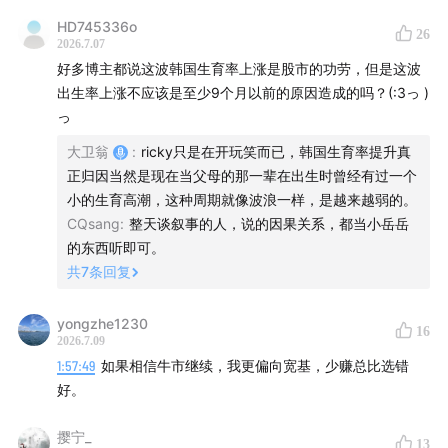
HD745336o
26
2026.7.07
好多博主都说这波韩国生育率上涨是股市的功劳，但是这波
出生率上涨不应该是至少9个月以前的原因造成的吗？(:3っ )
っ
大卫翁
:
ricky只是在开玩笑而已，韩国生育率提升真
正归因当然是现在当父母的那一辈在出生时曾经有过一个
小的生育高潮，这种周期就像波浪一样，是越来越弱的。
CQsang
:
整天谈叙事的人，说的因果关系，都当小岳岳
的东西听即可。
共
7
条回复
yongzhe1230
16
2026.7.09
1:57:49
如果相信牛市继续，我更偏向宽基，少赚总比选错
好。
撄宁_
13