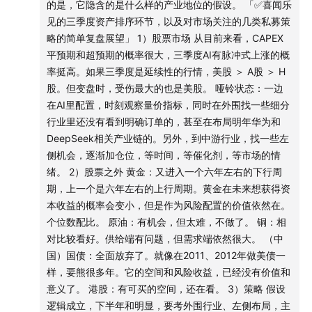
时间轴：
的是，它隐含的是什么样的产业地位的假设。 「✅喜闻乐
定在90~100，很难看到黄金飞到天上；如果美元出现大幅
见的三季度资产排序环节，以及对市场关注的几类私募策
下跌，甚至人民币到了6以下，可能黄金7000、8000都不
02:58
什么？上半年Ricky居然背着我们偷偷赚钱了！
略的简单复盘展望」 1）股票市场 从目前来看，CAPEX
是顶。
平预期和超预期的概率很大，三季度AI有脉冲式上涨的概
日元还在跌，美元完全没有受到影响。深逻辑是现在全球只
08:57
全球市场上半年表现复盘：狠狠打了我们一季度节
率挺高。如果三季度是延续性的行情，美股 ＞ A股 ＞ H
有两个强势国家。没有人再会相信日元、欧元是美元的替
目的脸
股。但变盘时，受伤最大的也是美股。 哑铃状态：一边
代。美元的替代，在信用货币领域，要么没有，要么就是人
在AI里配置，时刻观察量价指标，同时在外围找一些细分
民币；在传统的贵金属领域，就是黄金；在虚拟货币领域，
29:38
AI叙事迄今为止是如何分别影响中国经济和美国经
行业里还没有看到明确订单的，甚至在布局明年华为和
就是比特币。
DeepSeek相关产业链的。另外，到中游行业，找一些左
济的？
侧机会，逐渐加仓位，等时间，等催化剂，等市场的情
绪。 2）股票之外 黄金：又进入一个六年左右的下行周
70:08
沃什治下的美联储到底会有什么不同？
期，上一个是六年左右的上行周期。黄金在未来想获得资
本收益的概率会变小，但是作为风险配置的价值依然在。
78:46
之后半年AI叙事还会如何演绎？
个位数配比。 原油：有机会，但太难，不做了。 铜：相
对比较看好。供给端有问题，但需求端依然很大。 （中
90:41
从产业跟资本市场这两个层面，下半年我们应该去关
国）国债：全面放弃了。就像在2011、2012年做美债一
注一些什么样的指标来判断现在是否进入变盘阶段？
样，要熊很多年。它的空间和风险收益，已经没有价值和
意义了。 港股：有可买的空间，还在看。 3）策略 假设
97:41
上半年没有“站在光里”的投资者，接下来该怎么办？
逻辑成立，下半年和明显，要考外围行业、左侧布局，主