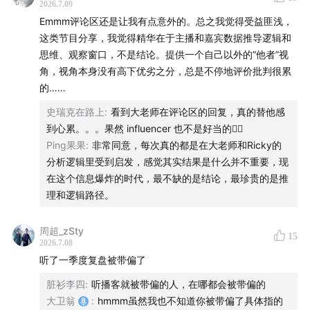
2026.7.09
Emmm评论区还是让我有点意外的。总之我觉得受益匪浅，
这类节目分享，我觉得精华在于主播和嘉宾数据推导逻辑和
思维、观察窗口，不是结论。提供一个自己以外的“他者”视
角，视角本身没有高下优劣之分，总是不停地评价批判很累
的……
史瑞克在路上
:
看到大老师在评论区的回复，真的替他感
到心累。。。果然 influencer 也不是好当的🤦‍♂️
Ping果果
:
非常同意，每次真的都是在大老师和Ricky的
分析逻辑里受到启发，感觉其实结果是什么并不重要，现
在这个信息爆炸的时代，最不缺的是结论，最珍贵的是推
理和逻辑路径。
周超_zSty
15
2026.7.08
听了一季度复盘被带偏了
脏衫李四
:
听播客就被带偏的人，在哪都会被带偏的
大卫翁
:
hmmm虽然我也不知道你被带偏了具体指的