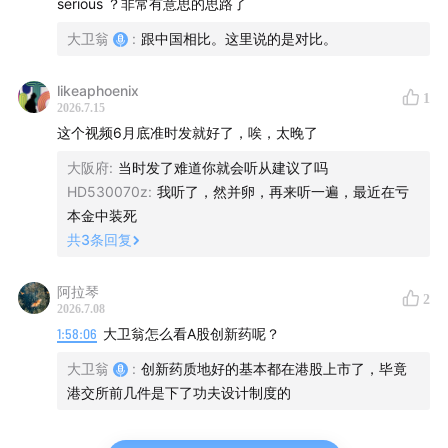
serious ？非常有意思的思路了
大卫翁
:
跟中国相比。这里说的是对比。
likeaphoenix
1
2026.7.15
这个视频6月底准时发就好了，唉，太晚了
大阪府
:
当时发了难道你就会听从建议了吗
HD530070z
:
我听了，然并卵，再来听一遍，最近在亏
本金中装死
共
3
条回复
阿拉琴
2
2026.7.08
1:58:06
大卫翁怎么看A股创新药呢？
大卫翁
:
创新药质地好的基本都在港股上市了，毕竟
港交所前几件是下了功夫设计制度的