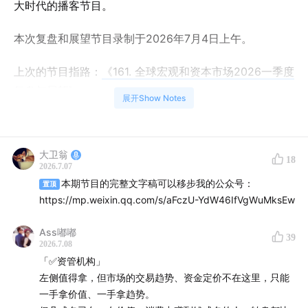
大时代的播客节目。
本次复盘和展望节目录制于2026年7月4日上午。
上次的节目指路：
《161. 全球宏观和资本市场2026一季度
复盘与展望》
展开Show Notes
本期节目特别感谢红色火箭的大力支持！
大卫翁
点击直达红色火箭小程序
18
2026.7.07
本期节目的完整文字稿可以移步我的公众号：
置顶
两年前我就介绍过这款小程序，它是普通人想做指数基金
https://mp.weixin.qq.com/s/aFczU-YdW46IfVgWuMksEw
投资的好帮手。我之所以愿意接这样的合作，一个重要原
因在于，在红色火箭里面指数才是那个最重要的分析对
Ass嘟嘟
39
2026.7.08
象，而不是某个具体的指数基金。
「✅资管机构」
左侧值得拿，但市场的交易趋势、资金定价不在这里，只能
最直观的差别在于，在红色火箭上查看一个指数的数据
一手拿价值、一手拿趋势。
时，并不依赖对应ETF的持仓数据，而是可以获得指数公