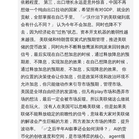
依赖程度。 第三，出口增长永远是意外惊喜，中国不再
想做一个纯由出口拉动的国家，希望所有对GDP、就业的
贡献，全部掌握在自己手里。 「✅沃什治下的美联储到底
会有什么不同？」 认为今年不会加息。同时也降不下
去，因为经济处在“过热”状态。资本开支机器的脆弱性越
来越强。 美联储和特朗普双簧式的预期管理，推进美联
储的货币政策，同时向外不断释放鹰派和鸽派来回转换的
信号，最后实现在自己想加息的时候，通过释放降息的预
期差、不降息，实现加息的效果；在自己想降息的时候，
通过释放加息的预期差、不加息，实现降息的效果。 你
的位置的决策使命让你加息，但是政策环境和政治环境不
允许加息，你只能做动作来引导市场预期，管理市场。
美国是全球自由经济的发源地，但凡有play市场和愚弄市
场的想法，最后一定会被市场反噬。所以美联储这么做就
是在玩火。 没有人在美国可以忽略美联储，但是如果美
联储不能释放稳定的前瞻性的信号，意味着大家对美联储
的解读会产生巨幅的方差，而方差加大市场的博弈，提升
波动率。 「✅之后半年AI叙事还会如何演绎？」 AI的货
币化的创收速度和空间，是市场博弈的核心。 agent领