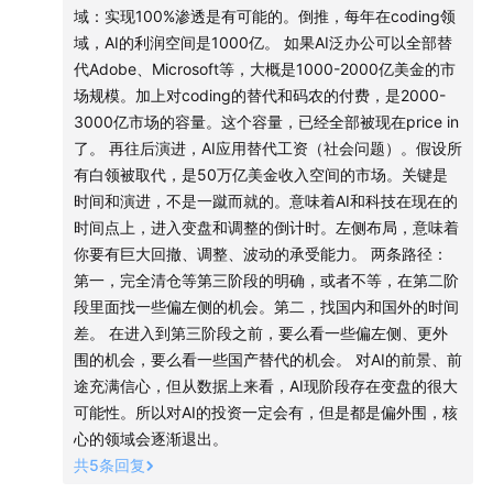
域：实现100%渗透是有可能的。倒推，每年在coding领
域，AI的利润空间是1000亿。 如果AI泛办公可以全部替
代Adobe、Microsoft等，大概是1000-2000亿美金的市
场规模。加上对coding的替代和码农的付费，是2000-
3000亿市场的容量。这个容量，已经全部被现在price in
了。 再往后演进，AI应用替代工资（社会问题）。假设所
有白领被取代，是50万亿美金收入空间的市场。关键是
时间和演进，不是一蹴而就的。意味着AI和科技在现在的
时间点上，进入变盘和调整的倒计时。左侧布局，意味着
你要有巨大回撤、调整、波动的承受能力。 两条路径：
第一，完全清仓等第三阶段的明确，或者不等，在第二阶
段里面找一些偏左侧的机会。第二，找国内和国外的时间
差。 在进入到第三阶段之前，要么看一些偏左侧、更外
围的机会，要么看一些国产替代的机会。 对AI的前景、前
途充满信心，但从数据上来看，AI现阶段存在变盘的很大
可能性。所以对AI的投资一定会有，但是都是偏外围，核
心的领域会逐渐退出。
共
5
条回复