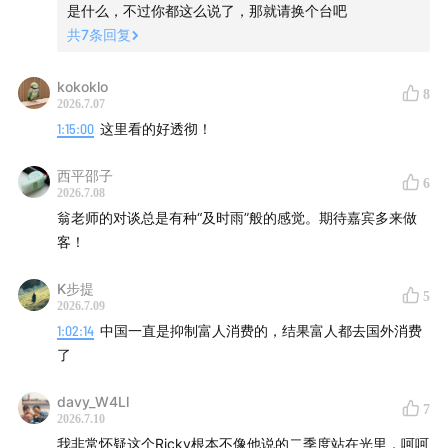
是什么，不过你都这么说了，那就请换个台吧
共
7
条回复
kokoklo
8
2026.7.07
1:15:00
这里看的好透彻！
西平邵子
6
2026.7.08
翁老师的对谈总是有种“及时雨”般的感觉。期待嘉宾多来做
客！
K步提
5
2026.7.09
1:02:14
中国一直是抑制富人消费的，结果富人都去国外消费
了
davy_W4Ll
7
2026.7.10
我非常怀疑这个Ricky根本不像他说的二季度站在光里，呵呵