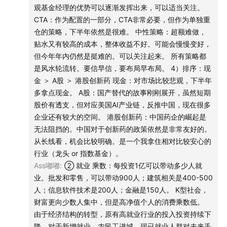
观基金经理的优势可以逐渐发挥出来，可以适当关注。
104:43
喜闻乐见的三季度资产排序环节，以及对市场关注
CTA：作为配置的一部分，CTA非常必要，但作为单独重
的几类私募策略的简单复盘展望
仓的策略，下半年依然是很难。 中性策略：超额难做，
贴水又有较高的成本，整体收益不好。可能会慢慢变好，
欢迎关注我的新书《资产配置行动指南》，解读和购买链
但今年年内仍然是挺难的。可以关注起来。 所有策略都
接在这里：
158. 播客里聊了四年的资产配置，我把它做成
是风水轮流转。要信早信，要布局早布局。 4）排序：现
了一本《行动指南》
金 ＞ A股 ＞ 港股创新药 现金：对市场比较悲观，下半年
多拿点现金。 A股：国产替代的故事刚刚展开，虽然短期
欢迎订阅我的Substack频道，它是一个以英文为主的频
股价有透支，但对应美国AI产业链，反推中国，现在很多
道：
hubris2025.substack.com
企业还有较大的空间。 港股创新药：中国药企的崛起是
无法阻挡的。中国对于创新药的政策依然是非常友好的。
欢迎关注我和雨白、小跑新制作的时事聊天节目
《不熄灯
从长线看，机会比较明确。是一个我拿住相对比较安心的
行业（龙头 or 指数基金）。
Lights On》
Ass嘟嘟
:
② 就业 乘数：每投资1亿可以带动多少人就
业。批发和零售，可以带动900人；建筑相关是400-500
欢迎关注我的生活方式类节目《犬生活》，
《纽约有一种
人；信息软件技术是200人；金融是150人。 K型社会，
气质叫“都行”｜和杨蒙恩的临别闲聊局》
最新上线！
财富更向少数人集中，但是高净值个人的消费乘数低。
由于经济结构的转型，原有高就业行业的投入投资持续下
欢迎加入我的
知识星球
，我正在好好运营那一片后花园。
降，对于新增就业、农民工进城、现已就业人群对未来丢