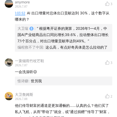
anymore
3
2026.7.07
1:03:52
AI 出口增量对总体出口贡献达到 30%，这个数字从
哪来的？
大卫翁
:
“ 根据粤开证券的测算，2026年1—4月，中
国AI产业链商品出口同比增长39.6%，拉动整体出口增长
7.1个百分点，对出口增量贡献率达到49%。”
编程救不了中国
:
这么高，有点好奇具体是怎么拉动的了
一蓑烟雨竹杖芒鞋
3
2026.7.07
一会洗澡听😌
怪诗癖
:
世另我
大卫詹姆斯
2
2026.7.08
他们传导财富的通道是更加通畅的……认真的么？他们买了
私人飞机，从而“带动了”就业，或“通过捐赠”“传导了”财富，