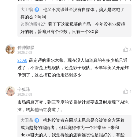
大卫翁
:
他又不卖课甚至没有自媒体，骗人是吃饱了
撑的么？呵呵
边跑边听427
:
看了下这家私募的产品，今年没有业绩很
好的啊，普遍只有个位数，只有一个30多
伸伸懒腰
5
2026.7.08
23:40
薛定谔的霍尔木兹。现在没人知道真的有多少船只通
过了，不管是正规舰队，还是影子舰队。今早牢美又开始炸
伊朗了，这么搞它的信用还剩多少
令狐玮
4
2026.7.08
市场瞬息万变，到三季度的节目估计就要说及时发现了AI泡
沫，转其他当红赛道了。
大卫翁
:
机构投资者在周期末尾总是会被资金方逼着
成为趋势的追随者，但我觉得作为一个经常坐下来和
ricky聊天的人，我觉得他的逻辑连贯性是很好的，有些