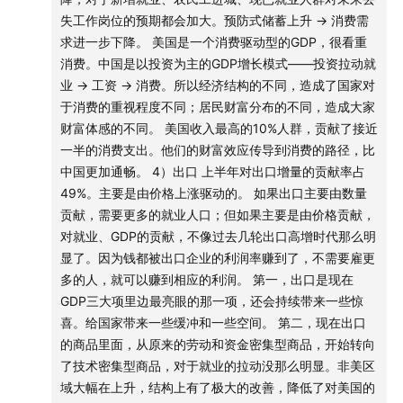
失工作岗位的预期都会加大。预防式储蓄上升 → 消费需
欢迎在评论区互动，或者给我写邮件，邮箱地址
求进一步下降。 美国是一个消费驱动型的GDP，很看重
qizhulouyanbinke@gmail.com。
消费。中国是以投资为主的GDP增长模式——投资拉动就
业 → 工资 → 消费。所以经济结构的不同，造成了国家对
节目BGM：
于消费的重视程度不同；居民财富分布的不同，造成大家
财富体感的不同。 美国收入最高的10%人群，贡献了接近
The Long Way Round - Jodymoon
一半的消费支出。他们的财富效应传导到消费的路径，比
中国更加通畅。 4）出口 上半年对出口增量的贡献率占
节目后期：大卫翁
49%。主要是由价格上涨驱动的。 如果出口主要由数量
贡献，需要更多的就业人口；但如果主要是由价格贡献，
对就业、GDP的贡献，不像过去几轮出口高增时代那么明
显了。因为钱都被出口企业的利润率赚到了，不需要雇更
多的人，就可以赚到相应的利润。 第一，出口是现在
GDP三大项里边最亮眼的那一项，还会持续带来一些惊
喜。给国家带来一些缓冲和一些空间。 第二，现在出口
的商品里面，从原来的劳动和资金密集型商品，开始转向
了技术密集型商品，对于就业的拉动没那么明显。非美区
域大幅在上升，结构上有了极大的改善，降低了对美国的