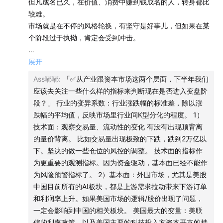
但凡成名已久，在价值、消费中赚到钱成名的人，转身都比
司提供的最真实和详细的数据。
较难。
市场就是在不停的风格轮换，有坚守是好事儿，但如果在某
我个人比较喜欢的也是它的指数数据功能。比如你想了解
个阶段过于执拗，肯定会受到冲击。
某个宽基指数在行业之间的配比，或者某个行业指数这些
年重仓股的变化，都可以在这款小程序里很容易地得到详
「✅全球市场上半年表现复盘」
展开
尽的数据。
1）股市
Ass嘟嘟
:
「✅从产业跟资本市场这两个层面，下半年我们
A股：表现相当不错，但完全是由二季度实现的。比如沪深
应该去关注一些什么样的指标来判断现在是否进入变盘阶
这次要介绍的是红色火箭新上线的“火伴计划”会员体系，
300、万德全A。
段？」 行业的变异系数：行业涨跌幅的标准差，除以涨
港股：表现相当糟糕，一季度跟A股一样都是负，但二季度只
有点像支付宝和微信理财的会员体系，也分成黄金、铂金
跌幅的平均值，反映市场里行业间K型分化的程度。 1）
有恒生在下跌。在一季度的基础上加速下跌。恒生科技二季
和钻石三档，最多每个月可以拿合计140元的福利。
技术面：观察交易量、流动性的变化 有没有出现顶背离
度跌幅减少。
的量价背离。 比如交易量出现极致的下跌，跌到2万亿以
科技：中美在百年未有之大变局下做长期博弈，科技是两个
下。坚决的做一些仓位的风控的调整。 技术面的指标作
大国继续做决裂的重点。
为更重要的观测指标。因为资金驱动，基本面已经不能作
消费：左侧机会，希望今年能看到CPI、PPI的拐点，消费能
为风险预警指标了。 2）基本面：外围市场，尤其是美股
有自然性的周期复苏。
中国目前所有的AI板块，都是上游需求拉动带来下游订单
3.4月份，全市场都在博弈战争的走向，所有风险资产，尤其
和利润率上升。如果美国市场的逻辑/股价出现了问题，
是科技股都要重新估值。4月加大了CAPEX，在原有的火上
一定会影响到中国的相关板块。 美国最大的变量：美联
又浇了一把油。所有的股票起来了，尤其是供需矛盾最激烈
储的利率政策。以及美国主要的科技投入方资本开支的持