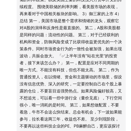
的存储，迎来了史诗级的上涨，利润也是史诗级的上涨。
续程度。 围绕美联储的利率判断，看美股市场的表现，
日本股市：非常割裂，标志性事件是铠侠（东芝分裂的半导
再来看对于中国相关板块的影响。 3）御三家的上市 4）
体部门）超过了丰田，成为日本第一大市值股票。
总结 第一，美国市场是整个需求和情绪的龙头，观察它
标普500：回调是日线、周线级别。
这套会员体系比较有意思的一点是，它不仅以持有的资产
对A股的演绎和反身性是最直接的。 第二，A股和美股都
上年半，七巨头重新崛起，重新成为了整个美股叙事中的中
总额作为升级标准，还包括一些其他任务，比如完成一个
是同样的问题：流动性的问题。 第三，对于已经获利的
坚力量。
机构和资金，防御风险变成了比获得收益更优先的一个决
知识学习任务，或者分散投资任务，都可以获取相应的积
2）股票市场之外
策条件。同时市场资金行为的一致性会被加强，如果出现
分。
黄金：阶段性高点，往往都带着一根很长的上影线。上半年
波动，共振会放大。 「✅上半年没有“站在光里”的投资
到六月底-7.2%，拉出了一根长长的上影线，主要的跌幅由二
者，接下来该怎么办？」 第一，配置是应对不同周期的
我觉得很用心的地方在于，它做到了投资者教育和资产积
季度贡献。
唯一方式。不能没有科技，但也不能太高。 第二，作为
累的相互融合。如果你正好在股票账户里投了华夏基金出
石油：对通胀的影响，环比在下降。对比去年，依然有20%
普通投资人，在以情绪、资金和主题驱动的市场里，假设
涨幅。现在，油价反映的预期过于乐观，可能会有一些反
品的ETF产品，或者接下来有投资指数基金的计划，那薅
没有信息优势、深入的研究，一定要控制自己在个股上暴
复。美联储、美国中期选举、油价，三者之间有点像相互竞
点福利也是顺手的事情。
露的仓位，不要盲目追强势热点。如果风险偏好较高，又
力的关系。
不想追光，可以看一些中游行业（量价见底），下行空间
大宗商品在二季度是一个哀鸿遍野的状态。
嘉宾介绍：
很小，唯一消耗的是时间。 第三，如果想做配置，不要
汇率：上半年美元指数上涨了3%，突破压力位。人民币兑美
着急，牛市不会这么快结束。总会有机会，下一波如果能
元的中间价走强3.1%。两者叠加，人民币对一篮子货币上半
Ricky，思瑞投资创始合伙人、首席投资官。
参与，拉长看这两三年，收益也不差。 至少到现阶段，
年出现明显升值。
不要再以这些科技企业的PE、PB麻醉自己，更应该探讨
美元走强的同时，黄金并没有很好的表现。如果美元能够稳