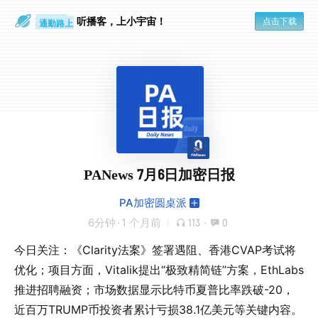
散步时
听播客，上小宇宙！
通勤路上
点击下载
PANews 7月6日加密日报
PA加密圆桌派
6分钟
·
1 个月前
113
·
0
今日关注：《Clarity法案》签署遇阻、香港CVAP考试将
优化；项目方面，Vitalik提出“极致精简链”方案，EthLabs
推进招聘融资；市场数据显示比特币夏普比率跌破-20，
近百万TRUMP币投资者累计亏损38.1亿美元等关键内容。