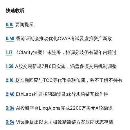
快速收听
0:10
要闻提示
0:48
香港证期会推动优化CVAP考试及虚拟资产新政
1:17
《Clarity法案》未签署，协调分歧仍有望年内通过
1:38
A股交易新规7月6日实施，涵盖多项交易机制调整
2:16
赵长鹏回应与TCC等代币关联传闻，称不了解不持有
2:40
EthLabs推进招聘融资及zk异步跨链互操作性
3:04
AI投研平台LinqAlpha完成2200万美元A轮融资
3:34
Vitalik提出以太坊极致精简链方案压缩状态存储