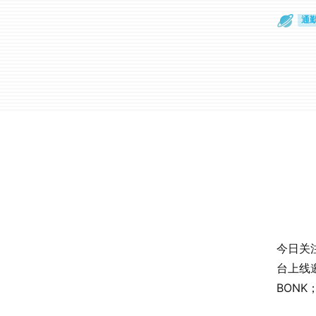
散
通
今日关注
台上线邀
BONK