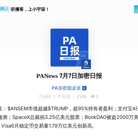
步时
勤路上
听播客，上小宇宙！
PANews 7月7日加密日报
PA加密圆桌派
7分钟
·
1 个月前
95
·
0
：$ANSEM市值超越$TRUMP，超95%持有者盈利；支付宝A
测；SpaceX总裁捐3.25亿美元股票；BonkDAO被盗2000万
；Visa6月稳定币交易量1.79万亿美元创新高。