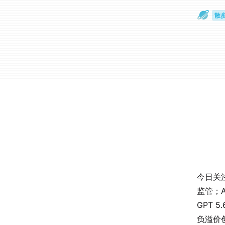
散
通
今日关
监管；A
GPT 
负溢价创