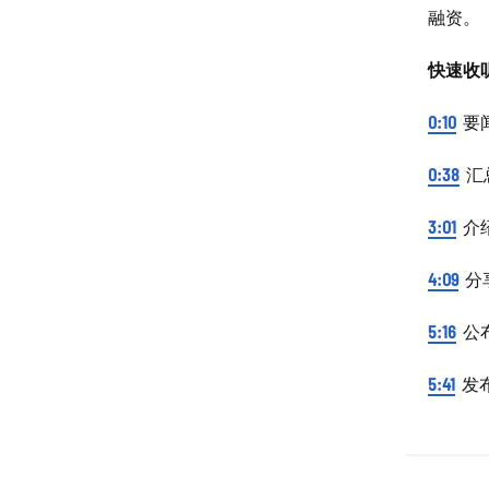
融资。
快速收
0:10
要
0:38
汇
3:01
介
4:09
分
5:16
公
5:41
发