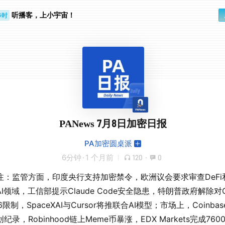
听播客，上小宇宙！
步时
勤路上
PANews 7月8日加密日报
PA加密圆桌派
6分钟
·
1 个月前
120
·
0
注：监管方面，印度央行支持加密禁令，欧洲议会要求审查DeFi和
I领域，工信部提示Claude Code安全隐患，特朗普政府解除对Op
5.6限制，SpaceXAI与Cursor将推联合AI模型；市场上，Coinba
纪录，Robinhood链上Meme币暴涨，EDX Markets完成76