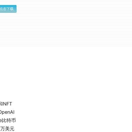
点击下载
NFT
enAI
se比特币
00万美元