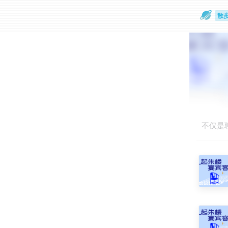
散
通
不仅是