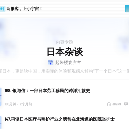
听播客，上小宇宙！
步时
勤路上
内容专题
日本杂谈
起朱楼宴宾客
聊日本，更是映中国，用实际的体验和观感来解构“下一个日本”这一
168. 银与信：一部日本劳工移民的跨洋汇款史
106分钟
·
2个月前
38249
147.再谈日本医疗与照护行业之我曾在北海道的医院当护士