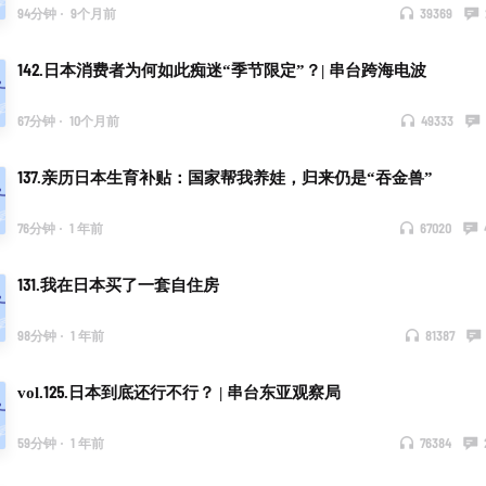
94分钟
·
9个月前
39369
142.日本消费者为何如此痴迷“季节限定”？| 串台跨海电波
67分钟
·
10个月前
49333
137.亲历日本生育补贴：国家帮我养娃，归来仍是“吞金兽”
76分钟
·
1 年前
67020
131.我在日本买了一套自住房
98分钟
·
1 年前
81387
vol.125.日本到底还行不行？ | 串台东亚观察局
59分钟
·
1 年前
76384