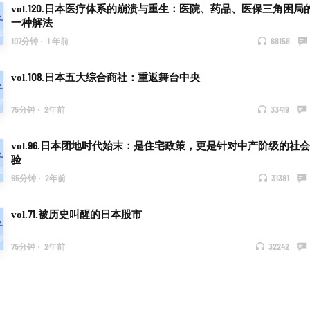
vol.120.日本医疗体系的崩溃与重生：医院、药品、医保三角困局
一种解法
107分钟
·
1 年前
68158
vol.108.日本五大综合商社：重返舞台中央
75分钟
·
2年前
33419
vol.96.日本团地时代始末：是住宅政策，更是针对中产阶级的社
验
65分钟
·
2年前
31381
vol.71.被历史叫醒的日本股市
75分钟
·
2年前
32242