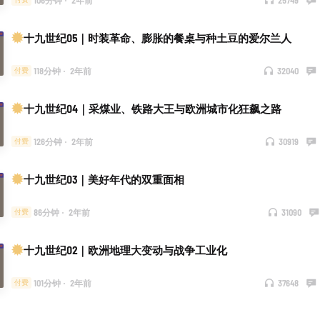
十九世纪05｜时装革命、膨胀的餐桌与种土豆的爱尔兰人
118分钟
·
2年前
32040
付费
十九世纪04｜采煤业、铁路大王与欧洲城市化狂飙之路
126分钟
·
2年前
30919
付费
十九世纪03｜美好年代的双重面相
86分钟
·
2年前
31090
付费
十九世纪02｜欧洲地理大变动与战争工业化
101分钟
·
2年前
37648
付费