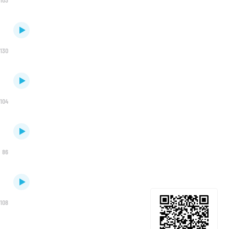
130
104
86
108