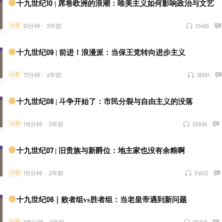
十九世纪10 | 席卷欧洲的浪潮：唯美主义如何影响政治与文艺
91分钟
·
2年前
21465
付费
十九世纪09 | 前进！浪漫派：当保王党转向进步主义
77分钟
·
2年前
19561
付费
十九世纪08 | 斗争开始了：市民分裂与自由主义的没落
116分钟
·
2年前
25649
付费
十九世纪07 | 旧贵族与新爵位：地主家也没有余粮啊
115分钟
·
2年前
24912
付费
十九世纪06｜败者组vs胜者组：当老皇帝遇到新问题
106分钟
·
2年前
25749
付费