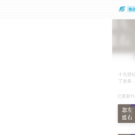
散
通
十九世
了发条
已更新11