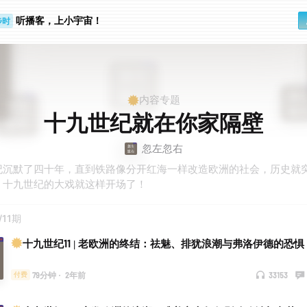
听播客，上小宇宙！
步时
勤路上
内容专题
十九世纪就在你家隔壁
忽左忽右
纪沉默了四十年，直到铁路像分开红海一样改造欧洲的社会，历史就
，十九世纪的大戏就这样开场了！
/11期
十九世纪11 | 老欧洲的终结：祛魅、排犹浪潮与弗洛伊德的恐惧
79分钟
·
2年前
33153
付费