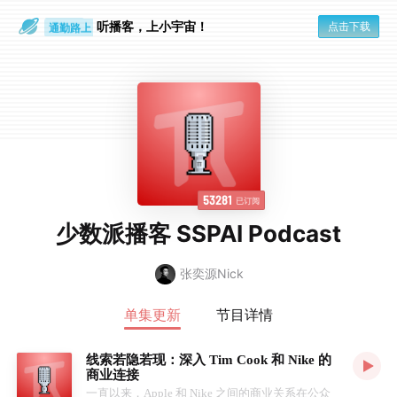
散步时
通勤路上
听播客，上小宇宙！
点击下载
53281
已订阅
少数派播客 SSPAI Podcast
张奕源Nick
单集更新
节目详情
线索若隐若现：深入 Tim Cook 和 Nike 的
商业连接
一直以来，Apple 和 Nike 之间的商业关系在公众