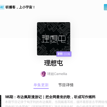
听播客，上小宇宙！
步时
勤路上
8111
已订阅
理想屯
球姐Camellia
单集更新
节目详情
185期：布达佩斯漫游记｜把全网最丧的歌，听成写作燃料
本期节目记录于匈牙利的布达佩斯。当我戴着耳机，循环着那首古早网络
说中的“自杀禁曲”《忧郁的星期天》游走在街头时，内心的虚无感与眼前