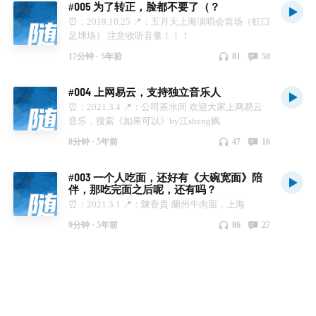
#005 为了转正，脸都不要了（？
WhatDoUThink／路人抓马／Steve说／反潮流俱乐
⏰：2019.10.25 📍：五月天上海演唱会首场（虹口
部／世界莫名其妙物语／散场通道|AfterCine／关
足球场） 注意收听音量！！！
门开窗／贝望录／从球说起｜女球迷的人间观察／
没理想编辑部／不合 时宜／梁文道·八分／一天世
17分钟 ·
5年前
81
50
界／得意忘形／故事FM／伐要去管它|Storm带你
解读生活／最近买了什么书／公园会客厅／High
#004 上网易云，支持独立音乐人
Hanging Fruits／沈奕斐的播客／泡腾VC／隔壁电
台／撕票俱乐部／阿米小酒馆／Blow Your
⏰：2021.3.4 📍：公司茶水间 欢迎大家上网易云
Mind（BYM S02）／别任性／金芝忙忙／不可理
音乐，搜索《如果可以》by江sheng枫
论／拆盒子／乐友记／限时肤浅／邱后算账
8分钟 ·
5年前
47
16
Hindsights／TOKYO STATIONS 放送東京／东亚观
察局／杯弓舌瘾／东京脱线时间／跑题大会／去现
#003 一个人吃面，还好有《大碗宽面》陪
场／Vibration 歪波音室／海马星球／蓝瓶电台／
伴，那吃完面之后呢，还有吗？
说书呐！39／十有八九／六叠半不明事件／Deep
⏰：2021.3.1 📍：陳香貴·蘭州牛肉面，上海
Dark Fantasy／凑近点看／剧谈社｜翻译艺术品／
后视镜／梦呓／影漫台灯 Filmanime Lamp／有朝
9分钟 ·
5年前
86
27
一日／旁若无人 NobodyNearby／小宇宙编辑部／
姜思达／宇宙尽头小酒馆／哔哔时刻／余生第一天
／ONLY YEAH／2.5％／噫嘻／牛奶吐司岛／大言
不惭／恋如雨止｜AfterTheRain／锦鲤浴缸／车间
访谈／嘻谈录／一言不合／基本无害 Mostly
Harmless／无聊斋／谐星聊天会／曼联时间Lite／