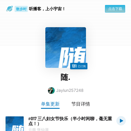
听播客，上小宇宙！
点击下载
散步时
通勤路上
131
已订阅
随.
Jaylun257248
单集更新
节目详情
#017 三八妇女节快乐（半小时闲聊，毫无重
点！）
云南·抚仙湖