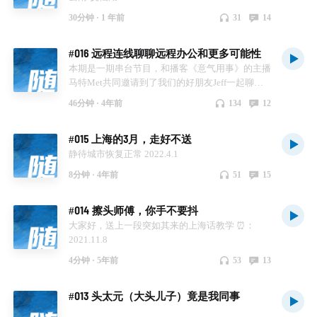
30分钟 ·
1 年前
31
14
#016 远程连线聊聊远程办公和更多可能性
本期是一期串台节目，和播客《意气用事》的主播
马特Met共同邀请到了我们的好朋友Jeff一起聊一
聊远程办公的工具、场景、问题和可能性。 本期
46分钟 ·
4年前
134
12
节目同步更新在《意气用事》，欢迎大家订阅！
https://www.xiaoyuzhoufm.com/episode/625ff00b4
#015 上海的3月，走好不送
93ea2f504a55ced?
s=eyJ1IjogIjVlZTBjMjA4YmVjZTQ4OGNlMmM2
静待城市恢复正常 2022.4.1
MGZiMSJ9 涉及内容如下： 01:00 话题由来及远
8分钟 ·
4年前
51
15
程恋爱良方 03:40 畅谈下常用远程办公工具及国产
化趋势 07:13 飞书提供的完整工具链和工作流有什
#014 擦头师傅，你手不要抖
么？ 13:05 文件共享编辑功能的进化 16:09 远程办
公的丰富体验会淡化线下沟通的必要性吗？ 19:03
大家好，送上一段突如其来的上海话教学 ⏰：
远程办公目前能达到线下的效率吗？ 24:15 元宇
2021.11.8
宙，VR等技术能够为远程办公提供更多可能性
4分钟 ·
5年前
53
13
吗？ 31:05 远程办公运作于为效率服务的各种场景
34:16 远程办公存在的问题，关于生活与工作的界
限，数据访问的便捷性 主播 / 马特Met
#013 头太元（大头儿子）竟是我同事
Jaylun257248 嘉宾 / Jeff 2022.4.19