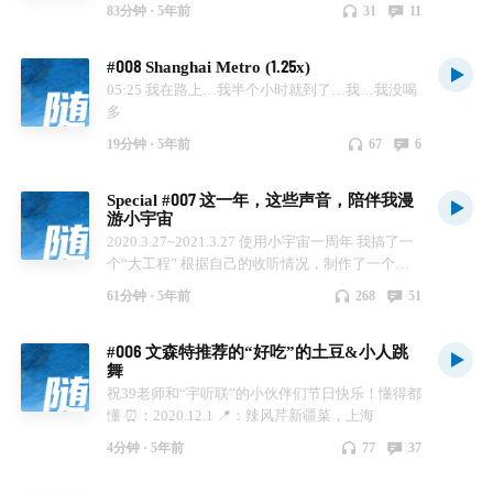
些其他声音，还请大家见谅！ 建议在安静环境下
83分钟 ·
5年前
31
11
收听并加大音量
#008 Shanghai Metro (1.25x)
05:25 我在路上…我半个小时就到了…我…我没喝
多
19分钟 ·
5年前
67
6
Special #007 这一年，这些声音，陪伴我漫
游小宇宙
2020.3.27~2021.3.27 使用小宇宙一周年 我搞了一
个“大工程” 根据自己的收听情况，制作了一个声
音回顾 * 你将会听到以下播客声音🎧 曼联时间／
61分钟 ·
5年前
268
51
从卡灵顿到梦剧场／红魔电台｜听我们聊曼联／曼
联／贤者时间／一点不同／文化有限FM／随机波
#006 文森特推荐的“好吃”的土豆&小人跳
动StochasticVolatility／Fishes' Wishes／Nice Try／
舞
请回答，普鲁斯特／展开讲讲／天才捕手FM-打捞
祝39老师和“宇听联”的小伙伴们节日快乐！懂得都
带劲的职业故事／日谈公园／声东击西／厚大法考
懂 ⏰：2020.12.1 📍：辣风芹新疆菜，上海
2019年刑法系统强化罗翔／津津乐道／三五环／
咸鱼罐头／城市罐头／艺术叨叨／音乐剧怎么听？
4分钟 ·
5年前
77
37
每晚一首入心好歌／温柔人类 GentleHuman／来都
来了｜听了再走／鸡零狗碎电台／你觉得呢