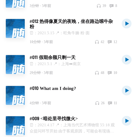
3分钟 ·
5年前
39
8
#012 热得像夏天的夜晚，坐在路边嗦牛杂
粉
⏰：2021.5.15 📍：旺角牛腩·粉·面
10分钟 ·
5年前
42
12
#011 假期余额只剩一天
⏰：2021.5.1 📍：上海➡️南京
29分钟 ·
5年前
48
10
#010 What am I doing?
4分钟 ·
5年前
26
11
#009 <暗处里寻找微火>
⏰：2021.4.17 📍：上海当代艺术博物馆 55:18 观
众提问环节开始 由于客观原因，可能会有现场一