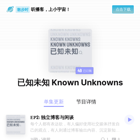
听播客，上小宇宙！
点击下载
散步时
通勤路上
49
已订阅
已知未知 Known Unknowns
单集更新
节目详情
EP2: 独立博客与闲谈
每个人都有表达欲，有人偏好使用社交媒体抒发自
己的观点，有人则通过博客输出内容、沉淀新知。
本期我们聊了聊在信息过剩的时代，博客的存在与
16秒 ·
5年前
1
0