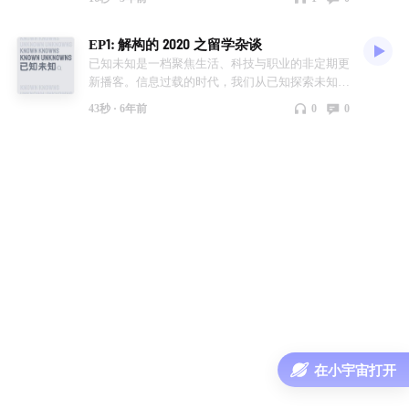
意义。同时附加了一些当然不是为了凑时长的闲聊
内容。 主持：Tony 嘉宾：Leon - 00:00 - 音乐起 -
EP1: 解构的 2020 之留学杂谈
00:29 - 背景与自我介绍 - 02:20 - 做博客的缘由 -
04:05 - 做博客是为了记录同时引起共鸣 - 05:41 -
已知未知是一档聚焦生活、科技与职业的非定期更
去社交化的独立博客 - 06:18 - 微信朋友圈、QQ 空
新播客。信息过载的时代，我们从已知探索未知。
间与价值内容输出 - 06:33 - 独立博客 101 - 08:26 -
**第一期** 2020 是特殊的一年，每个国家和社会
43秒 ·
6年前
0
0
闲谈开始 提及内容：https://fruitionsite.com Tony
都经历着多种多样的变革，各行各业也面临着全新
的博客：https://www.ouorz.com 节目邮箱：
的挑战。在这样的不同寻常的时期，不论是准备出
hi@kukfm.com 感谢收听，欢迎订阅
国或是计划留学的朋友或多或少地都有着一些疑虑
和困惑；本期的节目请到两位九月赴英留学、刚刚
结束大学第一学期的留学生来分享他们的经历和想
法，希望对即将出国或是 2021 计划留学的同学有
所启发。 主持：Tony 嘉宾：Leon, Levi - 00:23 -
背景介绍 - 00:57 - 嘉宾们的自我介绍 - 02:20 - 选择
专业/学校的方式方法与缘由 - 07:38 - 大学申请心
得与踩过的坑 - 16:05 - 出国预备/签证/机票等琐碎
经验 - 20:31 - 航班旅途与当地疫情状况 - 22:42 - 离
乡留学的不舍/伤感与心态调整 - 24:25 - 网课与线
下授课的区别与偏好 - 27:39 - 生活起居/宿舍状况/
本地服务使用经验 - 33:30 - 文化差异与其造成的社
在小宇宙打开
交困境 - 38:10 - 国内外学习的差异/大学生活新体
验 订阅 RSS: