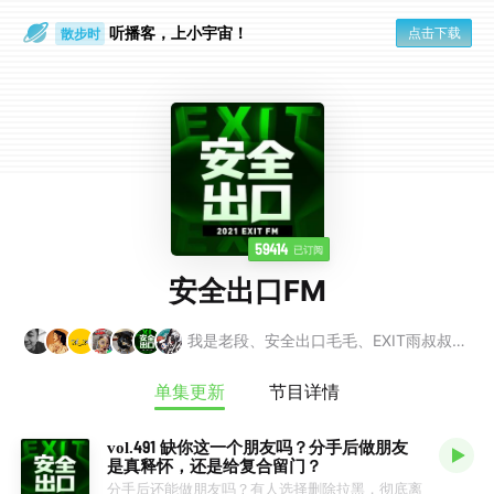
听播客，上小宇宙！
点击下载
散步时
通勤路上
59414
已订阅
安全出口FM
我是老段、安全出口毛毛、EXIT雨叔叔、安全出口的粒粒安、EXIT老魏、安全传达室、安全出口FM熊猫君
单集更新
节目详情
vol.491 缺你这一个朋友吗？分手后做朋友
是真释怀，还是给复合留门？
分手后还能做朋友吗？有人选择删除拉黑，彻底离