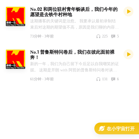
性吐露自己遭遇骚扰，很多人下意识的行为是说
一乐就好！！ 好啦！一个月的存货终于发了，
No.02 和两位驻村青年畅谈后，我们今年的
“你一定很漂亮吧”？恳请各位摆出无所谓的态度和
「阁楼一日」没有理由再继续拖延，今后会保证每
愿望是去铁牛村种地
说出这些话时，千万别假惺惺的表露自己是渴望社
两周一更，欢迎各位监督！同时祝大家钱袋子鼓鼓
这期播客的关键词是治愈。 我要承认最初录制结
会平等和关爱社会的姿态了，这真的不是理性客
哦～ - 主播 - 开朗 阿哲 年糕 - 推荐影音书籍 - 《无
束后对这期的期望值不高，原因是我们聊的内容散
观。 -本期善意提醒- 我们今天从这个故事开始，
节制的消费元凶》—— b 站可找 《贫穷的质感：
乱以及偏离最初的主题。 可当我收到开朗的粗剪
没有压抑也没有紧张，由回忆小时候对“性”的好奇
王梆的英国观察》 Money (That’s What I Want)
73分钟 ·
3年前
225
5
后，我决定把这期播客的内容作为日常疏解压力和
来展开聊聊性教育！主播的观点也完全主观性，不
—— The Beatles -「阁楼一日」小互动- 你们干过
指引方向的工具。 为什么会有如此的信心？先卖
要上升到价值观哦～ -主播- 开朗 年糕 阿哲 -小互
什么有意思的兼职？ 你们有哪些省钱小妙招？ ......
No.1 普鲁斯特问卷后，我们在彼此面前裸
个关子，大家可以在听完整期内容后明白。 在这
动- 欢迎大家在评论区分享你的故事和观点，也希
奔！
里感谢 铁牛村麦昆塔社区 的 含含子 和 得一鱼 以
望各位可以大胆谈论有关“性”的话题！！ - 本期音
新的一年，我们为自己留下今后足以自我嘲笑的证
及 一直在路上的阿坤 能抽出时间和我们分享他们
乐 - 《Heal my broken heart》
据。 这期是开朗 with 阿哲的普鲁斯特问卷对谈。
的故事，也是在与他们的对谈中让我知道好好生活
请注意这只是自我审视后的回答，不具有权威性，
的意义。 如果大家想知道更多有关铁牛村和驻村
61分钟 ·
3年前
131
6
大家随意听听。 我们也打算在每年的年末做一期
青年的故事 or 参观铁牛村，可以评论区大声告诉
类似的主题来回顾【阁楼一日】的我们，但具体形
我们哦～我们也会再来邀请更多村里的伙伴来【阁
式仍待定中。
楼一日】坐坐！！ 希望大家听后能在繁忙生活中
感受到一丝丝的疗愈——年糕碎碎念。 就是在这
个帐篷里，趁着夜色，我们聊完了这一期节目 和
大家分享录制当晚云南的星空～ 天越黑，星星就
越明亮 - 聊天的人- * 含含子，铁牛村驻村设计
师，摄影师 * 得一鱼，铁牛村驻村设计师，摄影师
在小宇宙打开
* 阿坤，一直在路上的导演 - 主播 - 开朗 @开朗
Kylan 年糕 @年糕糯叽叽 - 本期音乐 - 去有风的地