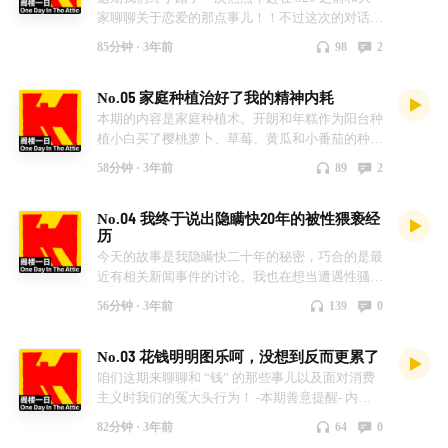
家聊聊关于恋爱的那点事儿！！不过这次的对话是
发生在两个月之前，截止到今天，很多事情都变
85分钟 ·
3年前
98
2
了，比如说曾经三人单身小组已经大变样。因此，
这次的对话对于我们来说更像是搞笑版公开处刑，
No.05 家庭种植治好了我的精神内耗
并且我们相约找个黄道吉日互相打脸。 这次的恋
爱话题为上集，涉及过去的恋爱经历，相亲经历，
本期的内容是家庭种植术。开朗和年糕作为阳台种
搞笑告白经历以及恋爱之前大家的小心思，之后还
植小白买了樱桃萝卜、草莓、黄瓜和小番茄的种
会有现阶段恋爱关系大揭秘，请各位敬请期待！！
子，把它们播种在了公司的阳台。 年糕在离职前
58分钟 ·
3年前
89
2
-主播- 开朗 年糕 阿哲 - bgm - First love Jody - 山下
送给开朗一本关于阳台种植的书籍，并且像托付孩
達郎 さよなら夏の日 - 山下達郎 夜翔(Night-Fly) -
子一样辛苦开朗记得照看。因此，这片阳台菜地也
No.04 我终于说出隐瞒快20年的被性猥亵经
山下達郎 Sparkle - 山下達郎
成了开朗最爱待的地方。不过，事情的魔幻在于开
历
朗两周后也离职了。 不过，我们和植物种植的故
今天的故事是我隐瞒快二十年的秘密，巧合的是最
事刚刚开始。我们也相约要共同去农场或者乡村搞
近有相关新闻事件的讨论。我也在想当遭遇性骚扰
些事情，当然具体事情是什么呢？这个会在之后的
或者性侵犯时，受害者到底该如何保护自己呢？
播客中告诉大家哦～ 如果大家对于乡村生活以及
56分钟 ·
3年前
139
0
绝大多数的骚扰行为，比如抚摸、触碰等，受害者
种植感兴趣，也欢迎多多评论！ 年糕带来的草莓
是很难留证的。当事情发生时，放空的大脑以及女
苗也终于结小草莓🍓啦 -主播- 开朗 年糕 -音乐-
No.03 花钱明明图乐呵，没想到反而更累了
性从小被教育的羞耻感很难让受害人选择报警。
《我会等》——福与花儿（cover承桓） 我们一起
因此我厌恶看到网络上的某些言论 “你怎么不反抗
咱们这期来聊聊和 “钱” 的那些事儿以及面对消费
种的樱桃萝卜在两个月之后也大了，好辣哈哈但是
啊、你要保护自己啊，留下证据”！我想试问说出
主义时我们的冤大头行为！ -本期善意提醒- 内容
很甜！
这些话的人是真的有在保护受害者吗？我不明白在
是个人观点，不涉及说教也不适用所有人，请大家
82分钟 ·
3年前
64
0
遭遇到这种境况的受害人为何还要承受指责？当女
根据自己的情况使用和管理金钱，希望各位听后图