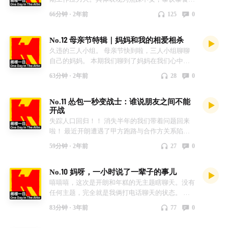
心情起伏大。对压力感知较快的他迅速调整，有获
66分钟 ·
2年前
125
0
得一些积极反馈。 年糕作为长期压力山大且不自
知选手又是如何在生活中与压力相处呢？ 本期我
No.12 母亲节特辑｜妈妈和我的相爱相杀
们主要聊聊当代牛马能否和压力握手以及遇到焦虑
压力时我们如何缓解。 -主播- 开朗 年糕 - bgm - 烦
久违的三人小组。 母亲节快到啦，三人小组聊聊
恼歌-张学友
自己的妈妈。 本期我们聊到了妈妈在我们心中的
形象；我和妈妈之间的关系；万年躲不过的催婚；
63分钟 ·
2年前
28
0
以及那些我们和妈妈超级幸福的瞬间！ 不拘泥于
形式，爱妈妈不止在母亲节这天哦～ -主播- 开朗
No.11 怂包一秒变战士：谁说朋友之间不能
年糕 阿哲
开战
失踪人口回归！！ 消失半年的我们带着问题回来
啦！ 最近开朗遭遇了甲方跑路与合作方关系陷入
尴尬的破烂事，他提出了自己在交际过程中自己迫
59分钟 ·
2年前
27
0
切想要改掉的缺点。本期我们聊到了如何处理各类
关系；为什么委屈自己咽也不要发生冲突；开心交
No.10 妈呀，一小时说了一辈子的事儿
友杜绝内耗的方法；以及那些我们真的超想改掉的
坏毛病。 -主播- 开朗 年糕
嘻嘻嘻，这次是开朗和年糕的无主题瞎聊天。没有
任何主题，完全就是我俩打电话聊天的状态。 不
过，虽说无主题，依然涉及：同龄压力、工作、健
83分钟 ·
3年前
77
0
康、家庭关系等 一小时说了一辈子都会涉及的
事，赚啦！ 今后会继续不定期的无主题聊天，希