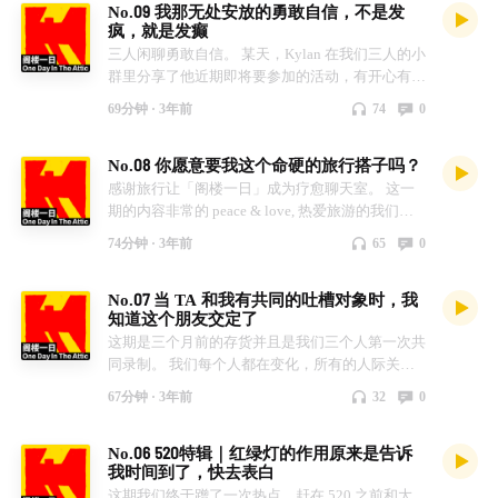
No.09 我那无处安放的勇敢自信，不是发
望大家喜欢～ -主播- 开朗 年糕 - bgm - 夏夜晚风-伍
疯，就是发癫
佰
三人闲聊勇敢自信。 某天，Kylan 在我们三人的小
群里分享了他近期即将要参加的活动，有开心有激
动，但除此之外还有困惑和对自己的一丢丢怀疑。
69分钟 ·
3年前
74
0
秉承着想到啥聊啥，我们开启了这次话题！ 不正
经语录： Kylan：自信的人是有魅力的！ 年糕：不
No.08 你愿意要我这个命硬的旅行搭子吗？
一定要勇敢和自己，但请不要过度怀疑自己，做自
己舒服的状态就好。 阿哲：生命是勇敢者的游
感谢旅行让「阁楼一日」成为疗愈聊天室。 这一
戏。 -主播- 开朗 年糕 阿哲 - bgm - 吴青峰 - 逃亡
期的内容非常的 peace & love, 热爱旅游的我们分
享了彼此旅行中的彩蛋时刻：有爱情、友谊甚至生
74分钟 ·
3年前
65
0
死。最后的最后，还有「阁楼一日」破壳的原因以
及年糕的激情表白！ 和大家聊天真的好快乐，下
No.07 当 TA 和我有共同的吐槽对象时，我
次要三人一起旅行！ -主播- 开朗 年糕 阿哲 - bgm -
知道这个朋友交定了
戴佩妮-三四点了还没睡
这期是三个月前的存货并且是我们三个人第一次共
同录制。 我们每个人都在变化，所有的人际关系
也是处于动态，对于结交朋友的方式和维系朋友的
67分钟 ·
3年前
32
0
方法大家也都各有一套，当然随着年龄的增长，我
们也在慢慢学习如何对朋友说再见。不管如何，大
No.06 520特辑｜红绿灯的作用原来是告诉
家珍惜每一阶段陪伴在身边的朋友吧！ -主播- 开
我时间到了，快去表白
朗 年糕 阿哲 - bgm - mii channel music
这期我们终于蹭了一次热点，赶在 520 之前和大