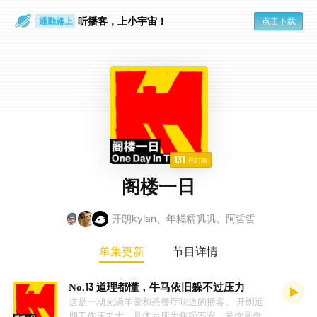
散步时
通勤路上
听播客，上小宇宙！
点击下载
131
已订阅
阁楼一日
开朗kylan、年糕糯叽叽、阿哲哲
单集更新
节目详情
No.13 道理都懂，牛马依旧躲不过压力
这是一期充满羊羹和茶餐厅味道的播客。 开朗近
期工作压力大。具体表现为焦躁不安，暴饮暴食，