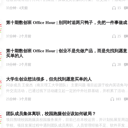
用户调研、产品验证、行业积累等方面给出了建议，也分享了创业过程中
35分钟 ·
4天前
15
何深入行业、理解用户、一步步验证想法的方法 线上问诊由校园VC创始人
建松老师在腾讯会议上坐诊，为大学生创业项目或有创业想法的大学生进
第十期数创班 Office Hour | 别同时追两只鸭子，先把一件事做成
创业项目和人生规划方面的指导与解惑。 📆时间：周四 15:00（线上·腾讯
议） 🔗名额：本周仅开放 2 位 ✨ 不聊鸡汤，只聊方向 👇如果你正站在选择
十字路口，这一次，可能就是你理顺方向的开始 （扫码报名 / 私信占位）
37分钟 ·
2个月前
25
第十期数创班 Office Hour | 创业不是先做产品，而是先找到愿意
买单的人
19分钟 ·
2个月前
28
大学生创业想法很多，但先找到愿意买单的人
问诊成员 王俊杰（南京理工大学团队） 主要问题 项目起源于校内英语角与
外交流活动，已通过线下活动建立起一定的中外社群基础，并积累了活动
织经验。当前团队希望在此基础上进行商业化扩张，包括B端服务、文旅结
25分钟 ·
3个月前
103
合、内容输出、跨境电商等多个方向，但在商业模式选择、变现路径以及
先级判断上存在不确定，希望理清方向并找到可落地的切入点。 线上问诊
团队成员集体离职，校园跑腿创业该如何破局？
校园VC创始人殷建松老师在腾讯会议上坐诊，为大学生创业项目或有创业
法的大学生进行创业项目和人生规划方面的指导与解惑。 📆时间：周四
项目围绕校园跑腿及校园服务展开，目前已在本校运营，并计划拓展至周
15:00（线上·腾讯会议） 🔗名额：本周仅开放 2 位 ✨ 不聊鸡汤，只聊方向 
学校。项目发展过程中遇到团队成员离职、人员管理经验不足、软件开发