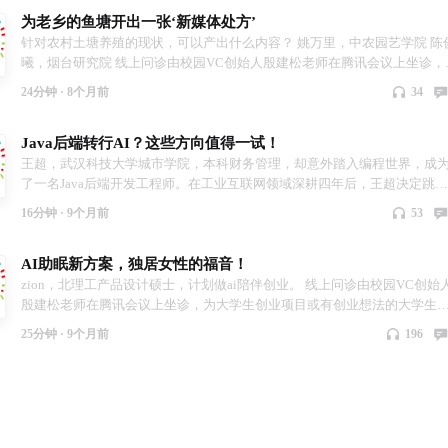
学生答疑解惑。
为老乡的鱼塘开出一张‘新媒体处方’
针对农村土塘养殖的现状，可以产出什么内容？ 姚万里，中农园艺学院 陈
曦，烟台研究院 线上问诊由校园VC创始人殷建松老师在腾讯会议上坐诊，
大学生创业项目或有创业想法的大学生进行创业项目和人生规划方面的指
24分钟 ·
8个月前
34
与解惑。问诊活动每一期都会特邀清华、南开创业导师，曾邀请殷建松，
峰，张正明 三位导师，为大学生答疑解惑。
Java后端转行AI？这些方向值得一试！
王超，武汉科技大学城市学院，本科财务管理，却意外踏入编程世界，成
了一名Java后端开发工程师。在工业互联网领域深耕四年后，王超决定跳出
舒适区，探索人工智能等前沿技术领域。 线上问诊由校园VC创始人殷建松
16分钟 ·
9个月前
53
师在腾讯会议上坐诊，为大学生创业项目或有创业想法的大学生进行创业
目和人生规划方面的指导与解惑。问诊活动每一期都会特邀清华、南开创
AI助眠新方案，独居女性的福音！
导师，曾邀请殷建松，陶峰，张正明 三位导师，为大学生答疑解惑。
zion，北理工产品设计硕士，计划做ai陪伴创业。 线上问诊由校园VC创始
殷建松老师在腾讯会议上坐诊，为大学生创业项目或有创业想法的大学生
行创业项目和人生规划方面的指导与解惑。问诊活动每一期都会特邀清华
25分钟 ·
9个月前
196
南开创业导师，曾邀请殷建松，陶峰，张正明 三位导师，为大学生答疑解
惑。