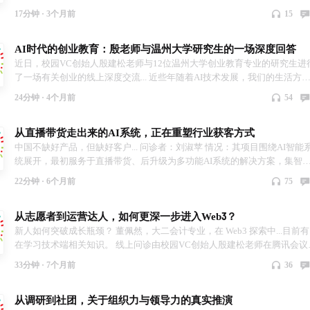
如果你正站在选择的十字路口，这一次，可能就是你理顺方向的开始 （扫
业务扩展压力以及现金流问题，希望获得关于项目发展方向、团队管理和
17分钟 ·
3个月前
15
报名 / 私信占位）
金运作方面的建议。 问诊成员 周金鑫 线上问诊由校园VC创始人殷建松老
在腾讯会议上坐诊，为大学生创业项目或有创业想法的大学生进行创业项
AI时代的创业教育：殷老师与温州大学研究生的一场深度回答
和人生规划方面的指导与解惑。问诊活动每一期都会特邀清华、南开创业
师，曾邀请殷建松，陶峰，张正明 三位导师，为大学生答疑解惑。
近日，校园VC创始人殷建松老师与12位温州大学创业教育专业的研究生进
了一场有关创业的线上深度交流... 近些年随着AI技术发展，我们的生活方
与工作方式都在发生变化。创业与创业教育也随之进入新的阶段，许多围
24分钟 ·
4个月前
54
AI与创业的问题开始被重新讨论。 在这次交流活动中，同学们围绕AI与创
教育提出了许多现实的问题。例如：AI时代下，创业教育能为学生们带来
从直播带货走出来的AI系统，正在重塑行业获客方式
些新的就业方向？AI降低创业门槛后，研究生如何平衡科研与创业？ Q1：A
时代学生的核心竞争力是成为"AI驾驭者" Q2：AI工具越强，高校越需要回
中国不缺好产品，但缺好客户... 问诊者：刘淑苹 情况：其项目围绕AI智能
“真实思考”的培养 Q3：创业教育核心不是商业计划书，而是创业者精神
统展开，最初服务于直播带货、后升级为多功能AI系统的解决方案，集智
文案、短视频生成、客服机器人与精准获客于一体。 线上问诊由校园VC创
22分钟 ·
6个月前
75
人殷建松老师在腾讯会议上坐诊，为大学生创业项目或有创业想法的大学
进行创业项目和人生规划方面的指导与解惑。问诊活动每一期都会特邀清
从志愿者到运营达人，如何更深一步进入Web3？
华、南开创业导师，曾邀请殷建松，陶峰，张正明 三位导师，为大学生答
解惑。
新人如何突破成长瓶颈？ 董佩然，大二会计专业，在 Web3 探索中...目前有
在学习技术端相关知识。 线上问诊由校园VC创始人殷建松老师在腾讯会议
坐诊，为大学生创业项目或有创业想法的大学生进行创业项目和人生规划
33分钟 ·
7个月前
36
面的指导与解惑。问诊活动每一期都会特邀清华、南开创业导师，曾邀请
建松，陶峰，张正明 三位导师，为大学生答疑解惑。
从调研到社团，关于组织力与领导力的真实推演