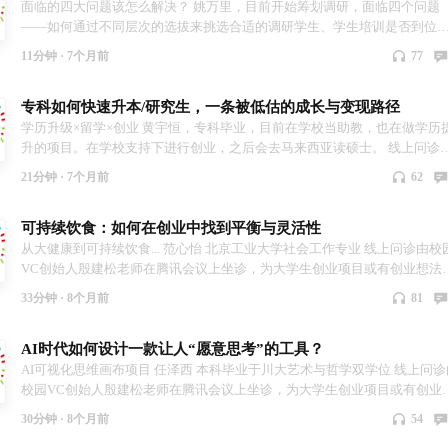
面临的四大问题该怎么解决？ 姚万里，目前开始筹划调研，面临四个问题
——如何通过不同层次的选拔来挑选合适的调研学生、学生培训是否到位
目前的方式宣传是否有效、关于社团的主要发展方向。 线上问诊由校园VC
11分钟 ·
7个月前
77
始人殷建松老师在腾讯会议上坐诊，为大学生创业项目或有创业想法的大
生进行创业项目和人生规划方面的指导与解惑。问诊活动每一期都会特邀
专科如何快速升本/研究生，一条被低估的成长与变现路径
华、南开创业导师，曾邀请殷建松，陶峰，张正明 三位导师，为大学生答
解惑。
学历升级×留学×创业 黄宇恒，专科毕业，目前在学校当助教，也在做学历
升的项目。在学校支持下进行创业，之后会去马来西亚读硕士。 线上问诊
校园VC创始人殷建松老师在腾讯会议上坐诊，为大学生创业项目或有创业
21分钟 ·
7个月前
62
法的大学生进行创业项目和人生规划方面的指导与解惑。问诊活动每一期
会特邀清华、南开创业导师，曾邀请殷建松，陶峰，张正明 三位导师，为
可持续饮食：如何在创业中找到平衡与灵活性
学生答疑解惑。
从大健康到可持续饮食... 范心怡 北京工业大学社会工作专业 线上问诊由校
VC创始人殷建松老师在腾讯会议上坐诊，为大学生创业项目或有创业想法
大学生进行创业项目和人生规划方面的指导与解惑。问诊活动每一期都会
33分钟 ·
8个月前
81
邀清华、南开创业导师，曾邀请殷建松，陶峰，张正明 三位导师，为大学
答疑解惑。
AI时代如何设计一款让人“愿意思考”的工具？
AI可视化思维画布项目 任泽西 本科毕业于川大艺术与哲学双学位 线上问诊
校园VC创始人殷建松老师在腾讯会议上坐诊，为大学生创业项目或有创业
法的大学生进行创业项目和人生规划方面的指导与解惑。问诊活动每一期
30分钟 ·
8个月前
54
会特邀清华、南开创业导师，曾邀请殷建松，陶峰，张正明 三位导师，为