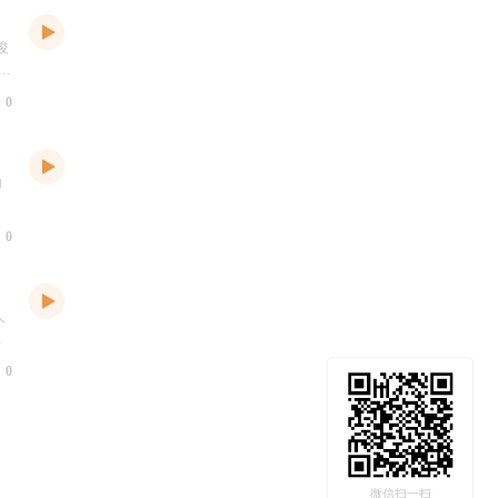
俊
为
导
0
陶
为
老
0
项
业
人
进
、
0
微信扫一扫