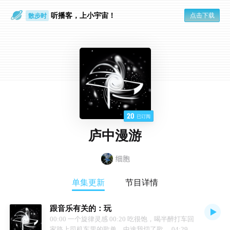
听播客，上小宇宙！
点击下载
散步时
通勤路上
20
已订阅
庐中漫游
细胞
单集更新
节目详情
跟音乐有关的：玩
00:00 一个旋律灵感 00:20 吃很饱，喝半醉打车回
家路上司机车里的歌单，中途我切了歌。 04:29 开