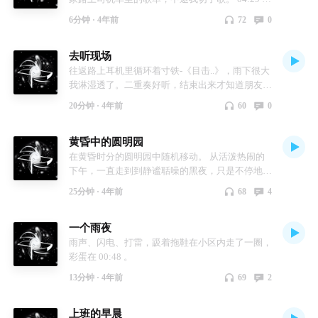
始学着玩Ableton Live，尝试编的第一个小节。
6分钟 ·
4年前
72
0
05:02 试着编了一个更复杂的：这次加了鼓、贝
斯、和弦跟旋律。
去听现场
往返路上耳机里循环着寸铁-《目击..》，雨下很大
我淋湿透了。二重奏好听，结束出来才知道朋友今
天生日。回家吃了很多鱼皮花生。
20分钟 ·
4年前
60
0
黄昏中的圆明园
在黄昏时分的圆明园中随机移动。 从活泼热闹的
下午，一直走到到静谧聒噪的黑夜，只是不停地
走。 00:00 踩着湖边石头前进，对岸老人在吹笛
25分钟 ·
4年前
68
4
子，驻足聆听 03:50 在两侧杂草丛生的主路行进
06:20 踏过木桥，前往森林的湖边，等风吹树叶
一个雨夜
12:12 停下听鸟交谈 22:07 晚八点，暮色下的荷塘
开始聒噪起来 更新：小宇宙的音频压缩过于严
雨声、闪电、打雷，趿着拖鞋在小区内走了一圈，
重，音频中许多自然声已经被压缩成了瑕疵的杂
彩蛋在 00:48 。
音，后续可能不考虑继续上传了。
13分钟 ·
4年前
69
2
上班的早晨