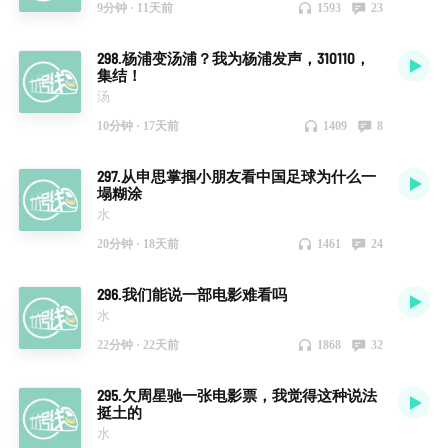
9分钟 ·
11天前
1593
23
298.杨浦变汤浦？我为杨浦发声，310110，
集结！
汤
10分钟 ·
17天前
1409
8
297.从申思掌掴小朋友看中国足球为什么一
塌糊涂
水
20分钟 ·
18天前
1461
24
296.我们能说一部电影难看吗
水
22分钟 ·
22天前
1868
32
295.欠周星驰一张电影票，我觉得这种说法
挺土的
水