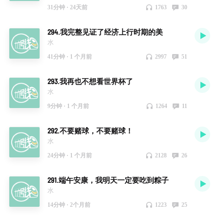
31分钟 ·
24天前
1763
30
294.我完整见证了经济上行时期的美
水
41分钟 ·
1 个月前
2997
51
293.我再也不想看世界杯了
水
9分钟 ·
1 个月前
1264
11
292.不要赌球，不要赌球！
水
24分钟 ·
1 个月前
2128
26
291.端午安康，我明天一定要吃到粽子
水
14分钟 ·
2个月前
1223
25