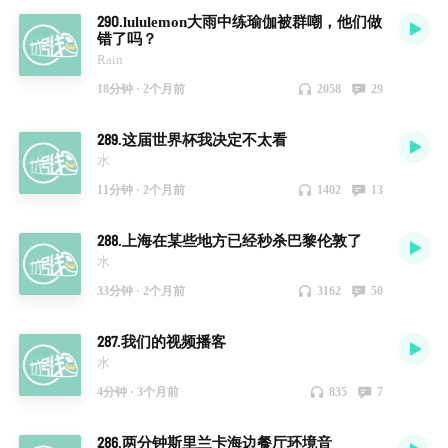
290.lululemon大雨中练瑜伽被群嘲，他们做
错了吗？
Rain
18分钟 ·
2个月前
2058
29
289.这届世界杯我决定不太看
水
11分钟 ·
2个月前
1402
13
288.上海在某些地方已经秒杀巴黎伦敦了
水
33分钟 ·
2个月前
3162
50
287.我们的视频播客
水
4分钟 ·
3个月前
835
7
286.两分钟斯里兰卡海边餐厅环境音