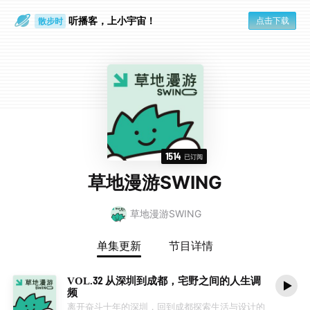
散步时
听播客，上小宇宙！
点击下载
通勤路上
1514
已订阅
草地漫游SWING
草地漫游SWING
单集更新
节目详情
VOL.32 从深圳到成都，宅野之间的人生调
频
离开奋斗十年的深圳，回到成都探索生活与设计的