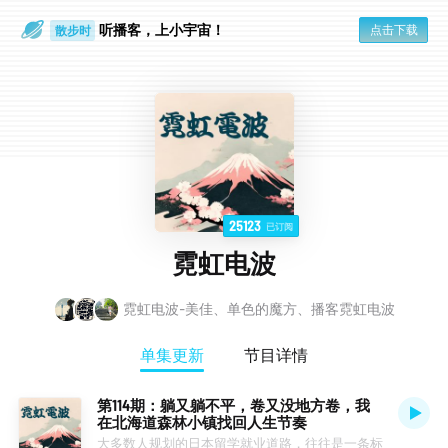
听播客，上小宇宙！
点击下载
散步时
通勤路上
25123
已订阅
霓虹电波
霓虹电波-美佳、单色的魔方、播客霓虹电波
单集更新
节目详情
第114期：躺又躺不平，卷又没地方卷，我
在北海道森林小镇找回人生节奏
大多数人规划的日本留学就业道路，往往是一条标