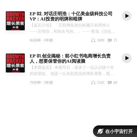
且分享了我为什么想在现在 AI 技术浪潮早期，重
你也可以在我的油管频道，看到它的现场视频版，
字节豆包 14:29 盘点年度产品二：Meta Rayban 智
晚八点，选出我最喜欢的三条评论，送出上述奖
启「增长黑客」这个 IP。 我还分享了这段时间，
地址是：youtu.be。 ————————————
能 AI 眼镜 20:28 盘点年度产品三：OPPO FindN 系
品。 ———————————— 【本期话题时间
EP 02. 对话庄明浩：十亿美金级科技公司
通过内部实践、项目合作与访谈，收集到的 AI 落
本期话题时间点： 02:06 Web3 还是个概念，AI 已
折叠屏手机 + ColorOS 16 25:42 盘点年度产品四：
点】 * 00:00 最近在忙啥，为什么更新频率略低？
VP：AI投资的明牌和暗牌
地的真实案例和幕后洞察。希望对你有帮助。 这
是一种令人眼花缭乱的流行病毒 12:25 披露公司最
Plaud Note Pro AI 智能录音卡片 32:14 盘点年度产
* 09:01 为什么要聊失败、聊血泪史？ * 15:09 AI
【嘉宾介绍】 「互联网投资分析圈只有两种人
本来是一个带 PPT 演示文档的分享，因为播客无
重要的 AI 内测产品 Chato，从产品功能、用户定
品五：Manus 全球最强的通用智能体平台 40:58 盘
创业的血泪史之1：操着卖白粉的心，赚着卖白菜
——庄明浩，和装名号的。」 —— 鲁迅（没说
法原生查看 PPT 格式，所以我把 PPT 内页截图发
位、行业应用、落地场景（以会务、VC为例），
点年度产品六：氛围编程神器 Google
的钱 * 21:01 AI创业的血泪史之2：融资很多很
过） 本期节目对话的是互联网投资分析圈的知名
在了下面 shownotes 区，给位可以对照截图来跟随
到标杆客户、扩展空间、规模化的临界点 38:55 预
Antigravity（/Windsurf） 50:42 盘点年度产品七：
猛，烧钱更多更猛 * 24:54 AI创业的血泪史之3：
86分钟 ·
3年前
1889
25
大 V——庄明浩老师（web.okjike.com）。 他现在
我的演讲进度。 另外，完整视频，我已经上传到
算紧、见识多、数据少，如何说服这样一个挑剔的
沉浸式翻译 Immersive Traslator 54:19 盘点年度产
用AI解决的问题，完全可以换个更便宜的实现 *
是某十亿美金级互联网公司的副总裁兼首席战略
了我的油管频道。如果你会魔法上网，那么入口
土老板采购你们的 AI 产品 45:03 百姓AI 如何在公
品八：超强启动器 Raycast 58:43 盘点年度产品
30:18 AI创业的血泪史之4：咨询的多，掏钱的
EP 01.创业揭秘：前小红书电商增长负责
官，之前也曾在顶尖美元投资基金任职多年，并且
在这里。 欢迎对这个话题和商业方向有兴趣的朋
司层面 all in AI？ 资金和人才储备并非第一梯队，
九：播客消化与降噪神器 Podwise 01:02:39 盘点年
少，经常被白嫖时间和洞察 * 35:01 AI创业的血泪
人，想要保管你的AI阅读脑
还曾经自己亲身下海创业，担任过头部直播公司的
友，随时联络我。 ------------------- 【关于《AI 增长
如何应对潜在竞争？ 59:06 「研究AI新闻」不等于
度产品十：flomo（与 one more thing:
史之5：没有行业know-how，臆想的场景并不PMF
【本期嘉宾】 本期节目，请来了一位认识快十年
副总裁。 我跟庄明浩老师算是相识于微时，我俩
黑客》】 这是一档商业向的播客节目，旨在探索
「研究AI」，这届年轻人究竟如何抓住 AI 大趋势
SuperWhisper） 01:07:17 年度不推荐产品：AI 浏
* 43:32 AI创业的血泪史之6：不能背锅的AI我们不
的老朋友。 他是一位名副其实的增长黑客，既亲
十几年初出茅庐就在一家著名的美国上市互联网公
增长黑客的商业案例，传达增长向善的价值目标，
———————————— 关于 百姓AI： 百姓AI
览器（点名 Comet） ------------------- 【互动方式】
要 * 47:18 AI创业的血泪史之7：大模型巨头亲自
历过创业，也曾在大厂就职，担任过美团微信生态
司狩猎着移动互联网的早期爆发机会，并且一起感
希望在新的技术周期里，探究如何具体地利用日新
致力于为客户提供全面的AI解决方案和服务。我们
你可以在下面这些地方找到我： * 订阅简中世界最
下场，套壳应用哀鸿遍野 * 53:13 AI创业的血泪史
79分钟 ·
3年前
5342
69
负责人、小红书电商增长负责人。 现在他正悄咪
受了时代浪潮的一波更迭和捶打。 这期节目，庄
月异的 AI 技术，来落地实践企业增长和商业智
的技术涵盖图像、语音、自然语言处理等方面，并
大的 AI Newsletter： www.zengzhang.ai * 欢迎加入
之8：技术迭代演进太快，躺平反而省心省力 *
咪地开启新一轮创业，利用当下最热的 AI 技术，
老师非常实诚且承诺一刀不剪地，将他对创投谈判
能，用产品和技术手段，而非简单粗暴地撒钱，来
且能够实现多种形式的智能交互，包括生成图片、
我的 AI 学习者内部小圈子：www.zengzhang.ai *
59:56 企业如何践行 AI 落地，实现 AI Ready？分
开发了一款大幅提升阅读效率的工具，名叫「会
桌两端的两种截然不同的职业生涯进行了解剖复
帮助企业决策者达成增长目标。 -------------------
视频、数字人和语音等。我们拥有强大的专业知识
微信公众号：范冰的二次学习 mp.weixin.qq.com *
享国内头部公司的成功经验和资源
读」，英文名「ReadFlow」。我个人已经是会读
盘，并且我们深入聊了聊 AI 时代对投资机会的判
【联系主播】 你可以在下面这些地方找到我： - 微
和实时的网络访问能力，为客户提供高效、智能的
即刻：@范冰 web.okjike.com * YouTube 频道 范
———————————— 【提及资源】 * 飞
的重度用户了。 这期节目中，你会听到：小红书
断，以及公司决策层该如何用比较轻盈开放的姿
信公众号：范冰FANBING mp.weixin.qq.com - 即
AI解决方案。 关于 Chato： Chato（chato.cn）是
冰 FANBING：www.youtube.com * 电报频道「冰
书：https://www.feishu.cn/ * 2023 秋季飞书未来无
平台的某些不为大众所知的规则奥秘、互联网大厂
态，在内部鼓励拥抱 AI 带来的机会。 因为是老熟
刻：@范冰FANBING web.okjike.com - YouTube 频
百姓AI 自主研发的企业级 AI 知识服务和内容生产
器库」：t.me/ifanbing * Email：xdash@duck.com
限大会 直播回放：https://future.feishu.cn/ * 《产品
员工的工作日常，当然更重点的是有关这一波 AI
人，所以还有许多其它地方别人不敢问或者吐槽
道「范冰 FANBING」：www.youtube.com - 电报频
工具。通过角色设定和学习素材，生成定制版 AI
* 商业合作/咨询微信：ifanbing（请注明「商业合
沉底录》：https://xiaobot.net/p/pmsink ---------------
浪潮催生的新创业机会的独家复盘和商业揭秘，以
的，我也就顺口问了。你大概也只有在我的节目
道「冰器库」：t.me/ifanbing - 商业合作邮件：
助理机器人，支持发布到各个终端，提供知识服
作」） * 读者/听众微信：zengzhangheike（请注
在小宇宙打开
---- 【关于播客《AI增长黑客》】 这是一档商业向
及我们对于阅读学习新范式的思考判断，还有个人
里，才能听到庄明浩指点业界江山之外的另一面，
xdash@duck.com - 商业合作+V：ifanbing （请注
务，帮助企业释放无限生产力。 Chato 内测二维
明「播客粉丝」） ------------------- 【音乐版权】 *