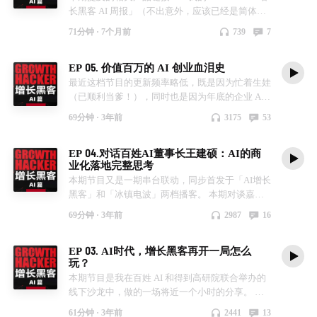
长黑客 AI 周报」（不出意外，应该已经是简体中
文世界最大的 AI Newsletter）：zengzhang.ai * 通
71分钟 ·
7个月前
739
7
过我的专属邀请码「 XDash 」或点击链接注册订
阅 Podwise（我最爱的播客/油管视频降噪提效工
EP 05. 价值百万的 AI 创业血泪史
具）可获得六五折优惠，并且续费也可享受这个价
格：podwise.ai * 通过我的邀请链接注册全球最强
最近这档节目的更新频率略低，既是因为忙着生娃
的通用智能体平台 Manus，你和我都将额外获得
（已顺利当爹！），同时也是因为年底的企业 AI
500 点数，能多做很多任务：manus.im * 我的
合作接洽变多、进度却不如预期，期间遇到各种辛
69分钟 ·
3年前
3175
53
Plaud Note Pro 邀请码（如您用此购买会员，我们
酸血泪，索性就更新一期节目，做个盘点吐槽，希
都将额外获赠 2 个月卓越会员）：「 8E9W2E
望为能帮各位 AI 创业者避坑。 本期我分享了八个
EP 04.对话百姓AI董事长王建硕：AI的商
」； * 我自己亲身打造 AI 产品、使用 AI hacks 骚
AI 创业者可能会遭遇的困境和陷阱，每个都是实
业化落地完整思考
操作、体验新工具、分享邀请码等，会首发在 VIP
战中蹚出来的，听完之后这些经验说是价值百万也
本期节目又是一期串台联动，同步首发于「AI增长
圈子，欢迎付费加入，详情：www.zengzhang.ai *
一点不为过。 所有案例来自我的亲身实践+从业者
黑客」和「冰镇电波」两档播客。 本期对谈嘉
我系统性地做了一门 《我如何用 AI 打造 100X 知
聊天的水下内幕+公开可查的线上信息，经过了脱
宾，请到了王建硕老师。他是 百姓AI 创始人、董
识萃取系统》 视频课程：
敏/授权/保密协议处理。 同时，我还分享了近期收
69分钟 ·
3年前
2987
16
事长，同时也是著名的 IT 评论者和专栏作家。 我
zerodaybook.mikecrm.com * 畅销行业多年的出版
集的国内顶尖公司如何理解和推动 AI 在企业中落
们分享了创业者在今年 AI 热潮爆发后的兴奋、工
著作：《增长黑客》（虽然是移动互联网时代的产
地的案例，值得企业决策者认真借鉴。
EP 03. AI时代，增长黑客再开一局怎么
作/生活状态变化，交流了围绕这轮新技术趋势，
物，但在今天 AI 新品爆发初阶的时点来读，似乎
———————————— 【听众福利】 感谢飞
玩？
看到的全新商业落地机会，披露了百姓 AI 刚启动
各种 tricky 的增长伎俩、心法、思路一点不过
书为本期节目提供了听众福利奖！奖品是：飞书发
本期节目是我在百姓 AI 和得到高研院联合举办的
内测的新产品 —— Chato 的开发内幕、商业定
时）：book.douban.com ------------------- 本期时间
布会限量托特包 x 3 获赠方法： 请在评论区留言，
线下沙龙中，做的一场将近一个小时的分享。 我
位、市场打法、定价策略、前景预期，并且还面向
轴： 00:00 好久不见~一些人生状态的最新 update
聊聊你们公司（或者你所知道的公司）是如何推进
聊了聊这两年创业经验给我的启发和失败复盘，并
所有听众开放了若干个 AI 相关的工作岗位。 同时
07:46 盘点年度产品一：Ola Friends 智能耳机 by
AI 落地的？（不少于 30 字） 我会在 11 月 25 日
61分钟 ·
3年前
2441
13