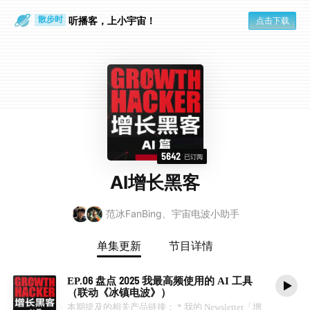
听播客，上小宇宙！
点击下载
散步时
通勤路上
5642
已订阅
AI增长黑客
范冰FanBing、宇宙电波小助手
单集更新
节目详情
EP.06 盘点 2025 我最高频使用的 AI 工具
（联动《冰镇电波》）
本期提及的相关产品链接： * 我的 Newsletter「增