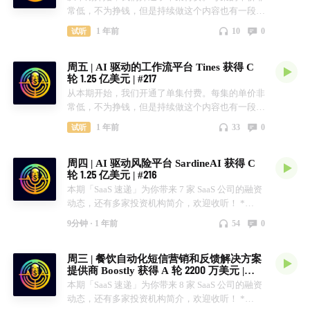
常低，不为挣钱，但是持续做这个内容也有一段时
间了，但是迟迟无法获得大家的反馈，所以想通过
1 年前
10
0
试听
付费的方式来验证这个节目是否真的给你带来了价
值。 欢迎大家评论留言！ 本期「SaaS 速递」为你
周五 | AI 驱动的工作流平台 Tines 获得 C
带来 7 家 SaaS 公司的融资动态，还有多家投资机
轮 1.25 亿美元 | #217
构简介，欢迎收听！ * Alexi 获得 450 万加元。 *
从本期开始，我们开通了单集付费。每集的单价非
Renew Risk 获得 590 万欧元。 * Voyantis 获得
常低，不为挣钱，但是持续做这个内容也有一段时
4100 万美元。 * Finmo 获得 A 轮 1850 万美元。 *
间了，但是迟迟无法获得大家的反馈，所以想通过
Bluebook 获得早期种子轮 300 万美元。 * Eudia
1 年前
33
0
试听
付费的方式来验证这个节目是否真的给你带来了价
获得 A 轮 1.05 亿美元。 * Tofu 获得 A 轮 1200 万
值。 欢迎大家评论留言！ 本期「SaaS 速递」为你
美元。 幕后制作 AI + TTS 加持
周四 | AI 驱动风险平台 SardineAI 获得 C
带来 8 家 SaaS 公司的融资动态，还有多家投资机
轮 1.25 亿美元 | #216
构简介，欢迎收听！ * Lucidity 获得 A 轮 2100
本期「SaaS 速递」为你带来 7 家 SaaS 公司的融资
万。 * Not Just Tickets 获得 A 轮 1500 万。 *
动态，还有多家投资机构简介，欢迎收听！ *
Features & Labels 获得 B 轮 4900 万美元。 * Suger
Harrison-AI 获得 C 轮 1.120 亿美元。 * Pinkfish AI
获得 A 轮 1500 万。 * ACCURE Battery
9分钟 ·
1 年前
54
0
获得早期种子轮 760 万美元。 * ConverzAI 获得 A
Intelligence 获得 B 轮 1600 万。 * Keragon 获得种
轮 1600 万。 * Moderne 获得 B 轮 3000 万美元。
子轮 750 万美元。 * Jscrambler 获得 520 万美元。
周三 | 餐饮自动化短信营销和反馈解决方案
* Ardent Labs 获得 B 轮 2000 万。 * SardineAI 获
* Tines Security Services 获得 C 轮 1.25 亿美元。
提供商 Boostly 获得 A 轮 2200 万美元 |
得 C 轮 1.250 亿美元。 * Noxus 获得早期种子轮
幕后制作 AI + TTS 加持
#215
本期「SaaS 速递」为你带来 8 家 SaaS 公司的融资
150 万美元。 加入我们 你可以在知识星球上搜索
动态，还有多家投资机构简介，欢迎收听！ *
「SaaS 速递」，在这里你将可以与我们和其他