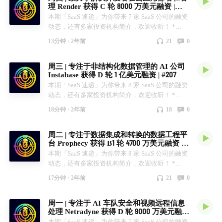
理 Render 获得 C 轮 8000 万美元融资 |
A 轮 750 万美元。 * Engyon 获得种子轮 100 万欧
「SaaS 速递」公众号。 幕后制作 AI + TTS 加持
#208
本期「SaaS 速递」为你带来 7 家 SaaS 公司的融资
元。 加入我们 你可以在知识星球上搜索「SaaS 速
动态，还有多家投资机构简介，欢迎收听！ *
递」，在这里你将可以与我们和其他 SaaS 行业的
Render 获得 C 轮 8000 万美元。 * Mitiga Security
从业者们深入探讨。 你也可以在微信上搜索
13分钟 ·
2年前
21
0
获得 B 轮 3000 万美元。 * Package.ai 获得 A 轮
「SaaS 速递」公众号。 幕后制作 AI + TTS 加持
1400 万美元。 * Sampo AI 获得早期种子轮 75 万
周三 | 专注于非结构化数据管理的 AI 公司
美元。 * Zynap 获得种子轮 570 万欧元。 *
Instabase 获得 D 轮 1 亿美元融资 | #207
Vivident 获得种子轮 150 万美元。 * Qumis 获得早
本期「SaaS 速递」为你带来 8 家 SaaS 公司的融资
期种子轮 220 万美元。 加入我们 你可以在知识星
动态，还有多家投资机构简介，欢迎收听！ *
球上搜索「SaaS 速递」，在这里你将可以与我们
Outfindo 获得种子轮 120 万欧元。 * AUDAVIS 获
和其他 SaaS 行业的从业者们深入探讨。 你也可以
18分钟 ·
2年前
18
0
得种子轮 110 万欧元。 * Instabase 获得 D 轮 1 亿
在微信上搜索「SaaS 速递」公众号。 幕后制作 AI
美元。 * ControlMonkey 获得种子轮 700 万美
+ TTS 加持
周二 | 专注于数据集成和转换的数据工程平
元。 * Fusebox 获得 260 万欧元。 * ProcureYard
台 Prophecy 获得 B1 轮 4700 万美元融资 |
获得种子轮 172 万美元。 * MailMoo 获得早期种
#206
本期「SaaS 速递」为你带来 8 家 SaaS 公司的融资
子轮 30 万欧元。 * Quantifind 获得 2200 万美元。
动态，还有多家投资机构简介，欢迎收听！ *
加入我们 你可以在知识星球上搜索「SaaS 速
nexos.ai 获得 800 万美元。 * TreZix 获得种子轮
递」，在这里你将可以与我们和其他 SaaS 行业的
17分钟 ·
2年前
21
0
200 万美元。 * Lyteflo 获得种子轮 300 万美元。 *
从业者们深入探讨。 你也可以在微信上搜索
Butler Labs 获得 A 轮 4700 万美元。 * Borderless
「SaaS 速递」公众号。 幕后制作 AI + TTS 加持
周一 | 专注于 AI 车队安全和视频远程信息
AI 获得种子扩展轮 500 万美元。 * Meterly SAS 获
处理 Netradyne 获得 D 轮 9000 万美元融资
得种子扩展轮 1000 万美元。 * Teammates.ai 获得
| #205
本期「SaaS 速递」为你带来 7 家 SaaS 公司的融资