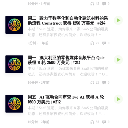
Boostly 获得 A 轮 2200 万。 * Nirmata 获得 960 万
SaaS 行业的从业者们深入探讨。 你也可以在微信
10分钟 ·
1 年前
45
0
美元。 * Serene 获得早期种子轮 93 万英镑。 *
上搜索「SaaS 速递」公众号。 幕后制作 AI + TTS
Goliday 获得早期种子轮未公开。 * InvestNext 获
加持
周二 | 致力于数字化和自动化建筑材料的采
得 B 轮 1500 万。 * Planted 获得种子轮 500 万欧
购流程 Comstruct 获得 1250 万美元 | #214
元。 * Trace.Space 获得种子轮 380 万欧元。 *
本期「SaaS 速递」为你带来 7 家 SaaS 公司的融资
LogicStar 获得早期种子轮 300 万美元。 加入我们
动态，还有多家投资机构简介，欢迎收听！ *
你可以在知识星球上搜索「SaaS 速递」，在这里
Model ML 获得 1200 万。 * Lawpath 获得 1000
你将可以与我们和其他 SaaS 行业的从业者们深入
9分钟 ·
1 年前
27
0
万。 * FLiiP 获得种子轮 320 万美元。 * Edgecom
探讨。 你也可以在微信上搜索「SaaS 速递」公众
获得种子轮 250 万美元。 * Self Inspection 获得种
号。 幕后制作 AI + TTS 加持
周一 | 澳大利亚的零售媒体音频平台 Qsic
子轮 300 万美元。 * Rosterfy 获得增长轮 850 万美
获得 B 轮 2500 万美元 | #213
元。 * Comstruct 获得 1250 万欧元。 加入我们 你
本期「SaaS 速递」为你带来 8 家 SaaS 公司的融资
可以在知识星球上搜索「SaaS 速递」，在这里你
动态，还有多家投资机构简介，欢迎收听！ * Qsic
将可以与我们和其他 SaaS 行业的从业者们深入探
获得 B 轮 2500 万美元。 * Cognida 获得 A 轮
讨。 你也可以在微信上搜索「SaaS 速递」公众
10分钟 ·
2年前
25
0
1500 万美元。 * Ensemble Labs 获得 A 轮 1900 万
号。 幕后制作 AI + TTS 加持
美元。 * Pendulum Systems 获得 2200 万美元。 *
周五 | AI 驱动合同审查 Ivo AI 获得 A 轮
PARTSCLOUD 获得种子轮 500 万欧元。 * Visarun
1600 万美元 | #212
获得早期种子轮 70万美元。 * fileAI 获得 A 轮
本期「SaaS 速递」为你带来 8 家 SaaS 公司的融资
1400 万美元。 * Monograph 获得 B+ 轮 2000 万美
动态，还有多家投资机构简介，欢迎收听！ *
元。 加入我们 你可以在知识星球上搜索「SaaS 速
Astra Security 获得增长轮未公开融资。 * Trayd 获
递」，在这里你将可以与我们和其他 SaaS 行业的
10分钟 ·
2年前
55
0
得种子轮 450 万美元。 * GetWhys 获得种子轮 275
从业者们深入探讨。 你也可以在微信上搜索