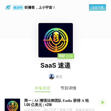
听播客，上小宇宙！
点击下载
散步时
通勤路上
1347
已订阅
SaaS 速递
杨文
单集更新
节目详情
周一 | AI 增强法律团队 Eudia 获得 A 轮
1.05 亿美元 | #218
从本期开始，我们开通了单集付费。每集的单价非