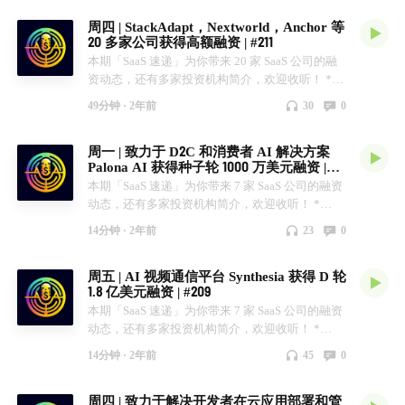
万美元。 * Neofin 获得种子轮 700 万美元。 *
「SaaS 速递」公众号。 幕后制作 AI + TTS 加持
周四 | StackAdapt，Nextworld，Anchor 等
Affineon Health 获得种子轮 500 万美元。 * Largo
20 多家公司获得高额融资 | #211
Films 获得 750 万美元融资。 * Ivo AI 获得 A 轮
本期「SaaS 速递」为你带来 20 家 SaaS 公司的融
1600 万美元。 * Tana 获得 A 轮 1400 万美元。 加
资动态，还有多家投资机构简介，欢迎收听！ *
入我们 你可以在知识星球上搜索「SaaS 速递」，
StackAdapt 获得成长股权 2.35 亿美元。 * Warmly
在这里你将可以与我们和其他 SaaS 行业的从业者
49分钟 ·
2年前
30
0
获得 A+ 轮 600 万美元。 * Lorikeet 获得 900 万美
们深入探讨。 你也可以在微信上搜索「SaaS 速
元。 * Nextworld 获得 F 轮 6500 万美元。 *
递」公众号。 幕后制作 AI + TTS 加持
周一 | 致力于 D2C 和消费者 AI 解决方案
QountHQ 获得战略性 1700 万美元。 * Pandektes
Palona AI 获得种子轮 1000 万美元融资 |
ApS 获得种子轮 290 万欧元。 * qeen.ai 获得种子
#210
本期「SaaS 速递」为你带来 7 家 SaaS 公司的融资
轮 1000 万美元。 * Semeris 获得 430 万美元。 *
动态，还有多家投资机构简介，欢迎收听！ *
Hypori 获得 B 轮扩展 1200 万美元。 * OneVest 获
Riley AI 获得种子轮 300 万美元。 * Attentive 获得
得 B 轮 2000 万美元。 * Suki AI 获得战略性未披
14分钟 ·
2年前
23
0
A 轮 (A1 + A2) 总计 1200 万美元。 * Basetwo AI
露。 * Jump 获得 A 轮 2000 万美元。 * Crown 获
获得 A 轮 1150 元美元。 * StormHarvester 获得 A
得早期种子轮 200 万欧元。 * Gallabox Global 获
周五 | AI 视频通信平台 Synthesia 获得 D 轮
轮 1020 万美元。 * CapeZero 获得种子轮 260 万美
得种子轮融资 350 万美元。 * Aligned 获得 800 万
1.8 亿美元融资 | #209
元。 * Matchory 获得种子扩展轮 600 万欧元。 *
美元。 * Symphony Commerce 获得 200 万英镑。
本期「SaaS 速递」为你带来 7 家 SaaS 公司的融资
Palona AI 获得种子轮 1000 万美元。 加入我们 你
* Riot Security 获得 B 轮 3000 万美元。 *
动态，还有多家投资机构简介，欢迎收听！ *
可以在知识星球上搜索「SaaS 速递」，在这里你
Backline AI 获得种子轮 900 万美元。 * Anchor 获
Synthesia 获得 D 轮 1.8 亿美元。 * Doti.AI 获得种
将可以与我们和其他 SaaS 行业的从业者们深入探
得 A 轮 2000 万美元。 * TeamSec 获得 760 万美
14分钟 ·
2年前
45
0
子轮 700 万美元。 * Glue 获得早期种子轮 200 万
讨。 你也可以在微信上搜索「SaaS 速递」公众
元。 加入我们 你可以在知识星球上搜索「SaaS 速
美元。 * Kaya Pay 获得早期种子轮 530 万美元。 *
号。 幕后制作 AI + TTS 加持
递」，在这里你将可以与我们和其他 SaaS 行业的
周四 | 致力于解决开发者在云应用部署和管
Vertice 获得 C 轮 4790 万欧元。 * Teal Labs 获得
从业者们深入探讨。 你也可以在微信上搜索