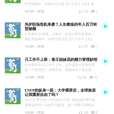
旷野指南针，本期节目也是【只工作不上班】的第
三期。 在本期节目中，我们请来了James老师：他
60分钟 ·
2年前
143
2
是中国首位斯坦福大学认证的设计人生教练，曾全
球百强国际商学院亚洲区执行董事及中国区首席代
35岁职场危机来袭？人生教练的年入百万转
表，而后在管理咨询和领导力培训领域深耕多年。
型秘籍
俗话说：中年以前不要怕，中年以后不要悔。当
🩵本期内容 哈喽，大家好，欢迎大家收听新的一
James 确诊癌症的时候，他感觉自己这前半生没有
期旷野指南针，本期节目也是【只工作不上班】的
什么好后悔的。在进手术室前，他还对着镜头笑着
第二期。 那和大家更新一下：我最近在学习life
比了个耶。 这段经历也让他更加想活出自己热辣
70分钟 ·
2年前
287
7
coach, 也就是人生教练~ 在这个过程中我遇到了自
滚烫的人生。在此之后，他每天都会问自己，这一
己非常喜欢的一位教练老师佳莹，我特别喜欢她的
天是不是活好了？如果这仍然是可以“打钩”的一
只工作不上班：卷王姐妹花的精力管理妙招
柔软、敏锐和通透，那更让我佩服的是佳莹老师在
天，那就没什么遗憾。 他说：人终有一死，而我
她只工作不上班的第一年，就完成了自己年入百万
🩵本期内容 只工作不上班，这应该是大家都羡慕
时刻都能幸福、坦然的说：我没白走这一遭。 🩵
的小目标。我今天这期播客就邀请到了佳音老师来
的一个状态吧？ 本期节目，我邀请到了嘉宾西
本期亮点 00:02:20 每个来上领导力课程的高管都
和我们聊聊她只工作不上班的一些心得体会。 🩵
卡，一起聊聊我俩只工作不上班的这2年，是如何
不幸福 00:05:16 17岁那年我第一次直面死亡，思
36分钟 ·
2年前
245
12
嘉宾介绍 王佳莹 - 资深创始人教练/高管教练，国
进行精力管理的。精力管理不仅仅关乎于效率和自
考生命的意义 00:07:40 在上海建立完学校后，送
际教练联盟认证Level 2课程的教练老师，播客
律，更是一种平衡的艺术：卷累了，随时都可以躺
走第一批学生我就裸辞了 00:13:26 前天诊断出癌
ENFP的纵身一跃：大学裸辞后，全球旅居
【进化人生】主播。 如果对教练学习和教练商业
一躺。慢下来，才能走得更远~ 本期对谈参考书籍
症，第二天继续去给高管上课 00:20:31 给自己写
让我重获自由了吗？
化感兴趣的小伙伴，欢迎关注佳莹老师的播客：进
《精力管理》、《时间贫困》，干货满满 🩵嘉宾
遗书的那一刻：我好像没有什么后悔的事情
Hello 旷野中的小伙伴好久不见~ 最近在旷野中探
化人生 🩵本期亮点 02:58 兢兢业业工作5年累到去
介绍 Jessica (西卡）- 7年上海头部双语学校教师 ，
00:24:34 成为了中国第一位设计人生教练
索得还好吗？有想开启旅居，做一回数字游民的朋
医院检查：什么破班我不上了！ 09:31 35岁职场危
也是教师成长营的主理人。目前1人公司创业2
00:29:04 人生真的可以被设计出来吗？ 00:36:53
友吗？ 这期节目适合你！ 本期节目我邀请到了我
机让我开始思考转型 15:24 谋划1年，当第一次副
年，工作时间减半，收入翻倍 Freesia(西雅）- 外资
James 老师的奥德赛计划大公开！ 00:49:32 学员故
36分钟 ·
2年前
419
8