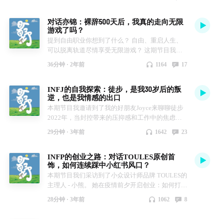
的教练伙伴 - 艾格，一位95后PCC教练。从大学裸
业月入10万时，我跟自己说：是时候了！ 16:16 自
金融打工人，ICF体系国际教练认证中。远程工作
事：从啃老富二代到MCN 机构老板 00:55:00 小福
辞后，艾格开启了2年的全球旅居。录制这期播客
由职业的第一年，还在摇摆是否要回到职场 21:10
第3年，只工作不上班，开启多元收入管道 🩵本期
利惊喜掉落！ 🩵 惊喜福利 报暗号“小宇宙”，扫码
对话亦锦：裸辞500天后，我真的走向无限
的时候，艾格刚好在巴厘岛旅行。让我们来听听她
把注意力放在构建自己的核心价值上才是最重要的
亮点 00:02:12 只工作不打工的一天长什么样？
添加JC助理老师微信，即可领取James 老师精心准
游戏了吗？
的故事吧！
24:32 自由职业初期，我是如何建立安全感的？
00:04:13 追求效率而忽略了快乐与成长，如何做
备的设计人生大礼包，包含20+工具及PDF。
提到自由职业你想到了什么？ 自由、重启人生、
——————————————————————
29:30 跳出了职场，为什么还是感觉被人拿捏？
好精力管理？ 00:06:14 进入心流状态的秘诀！
James 老师新一期设计人生工作坊请见：
可以脱离轨道尽情享受无限游戏？ 这期节目我邀
— 本期嘉宾：艾格✨ 95后PCC 教练 & 教育工作者
41:43 什么样的人能成为优秀的人生教练？ 46:23
00:08:49 建立新习惯：空腹爬楼和深度思考任务
https://mp.weixin.qq.com/s/svgb7At9zbZ3upP0Ppd
请到了嘉宾亦锦，来一个坦白局，聊聊自由职业后
一个通过教育和教练，用生命影响生命的人 一个
中国现在教练市场的需求是什么样子的？有没有风
的奇妙结合 00:14:46 培养适合自己的精力管理方
nWQ 🩵关于播客 人生是旷野，不是轨道。脱离了
36分钟 ·
2年前
1164
17
的那些酸甜苦辣。 🥂 本期嘉宾：亦锦。非典型
把自己作为方法，探索生命可能性的无限游戏人生
险？ 50:59 我也曾经想过：如果有一天中国没有教
法：记录和觉察很重要！ 00:20:44 从焦虑到放
既定轨道之后，我们应该如何在旷野里奔跑呢？
INFP，哥大硕士，前头部互联网公司产品经理。
玩家 #成为并创造自己的星辰大海 #见自己 见他人
练这个行业了, 我可以做什么？ 57:04 科班出身重
松：用意志力和教练对话修复情感受伤 00:29:38
我是西雅，一名优势教练及Life Coach。在过去一
INFJ的自我探索：徒步，是我30岁后的叛
从初中开始赚钱，尝试过10余种副业。目前是为
见世界 #和恐惧一起，纵身一跃 #一个人的朝圣路
要吗？那些开启第二曲线学习的人，反而拥有更大
慢即是快，给自己多一点耐心 小福利：点赞评论
年里，我花了1年时间在旷野中奔跑，重新建立起
逆，也是我情感的出口
友《人生事业创造营》项目合伙人，已帮助
——冈仁波齐转山
的自我负责的勇气 60:15 目前每天的工作节奏
将抽取3名听友，获得《精力管理》及《时间贫
我的人生坐标系。 在这个播客栏目中，我将通过
本期节目我邀请到了我的好朋友Joyce来聊聊徒步
400+伙伴从0到1找到人生事业。 通过1年的时间，
——————————————————————
76:06 佳莹老师的快速回气血妙招！ 🩵精力管理营
困》读书笔记一份。期待留下你的订阅和评论呀
对谈又或是单口的形式，了解大家是如何重构人生
2022年，当封控带来的压抑感和工作中的焦虑感
亦锦从日复一日的上班循环中挣脱出来，用人生事
— Shownotes: 06:22 旅居是一种“见自己 见他人 见
预告 8.15-8.29 我会带领第一期精力复盘营，和大
🩵精力复盘营预告 8.15-8.29 西卡和西雅会带领第
坐标系，重新定位人生的方向。希望可以通过声
袭来，Joyce 和她的伴侣感到手足无措，无处宣
业赋予了生活新的意义，她也逐渐明白：每一步，
世界”的方式 10:31 在大理封控的1个月里，我发现
家一起进行每天10分钟的无痛打卡。帮助你从快
一期精力复盘营，和大家一起进行每天10分钟的
音，给正在旷野中又或是想要奔赴旷野的你们带来
29分钟 ·
3年前
1642
23
泄。 一个偶然的机会， Joyce 看到了旅游博主发
都是命运精心布局的礼物。 📝 本期播客你将会听
自由在我心中 20:22 在薄荷岛过着上午出海浮潜看
速整理出一套独属于你的个人精力管理计划，并且
无痛打卡。帮助你从快速整理出一套独属于你的个
一些力量。 欢迎添加微信：itsfresia，备注【小宇
布的雨崩徒步视频。 她问父母借了件防风外套，
到： 00:01:25 入职3个月经历双减，从天选之子到
海豚，下午咖啡厅里工作的日子 28:23 现实中的旅
通过14天打卡，给人生创造新的可能性，实现无
人精力管理计划，并且通过14天打卡，陪伴你从
宙】，进入听友群。旷野探索的路上，有你不孤单
INFP的创业之路：对话TOULES原创首
穿了双防水鞋，连蒙带骗地带着伴侣开始了40公
被裁员 00:02:55 上班如上刑，还没到公司我就累
居和大众想象中的旅居一样吗？ 33:48 关于人生选
痛职场转型。如果你是自由职业者或者想探索自由
知道到做到。想要借着暑假重启人生，开启新规划
🩵
饰，如何连续踩中小红书风口？
里的高原徒步。 三十而立的她迫切地想要脱离原
了 00:06:35 第一天报到就拉肚子，命运给了我一
择：“你真正能抓住的只有脚下的那一步，一步一
职业道路，欢迎扫码或者添加微信号（itsfresia) 咨
的朋友们，欢迎扫码或者添加微信号（itsfresia) 咨
本期节目我们采访到了小众设计师品牌 TOULES的
先的轨道，开启自己的叛逆之旅。 然而在一次次
个暗示 00:08:58 拼命在工作外寻找出口，摄影让
步走着，这个路就出来了”
询报名~ 🩵关于播客 人生是旷野，不是轨道。脱离
询报名~ 🩵关于播客 人生是旷野，不是轨道。脱离
主理人 - 小熊。 她在疫情前夕开启创业：如何打造
徒步后，她说：“我是奔着人生不是轨道去徒步，
我重新感受到创造的美好 00:11:58 把我的经历做
——————————————————————
了既定轨道之后，我们应该如何在旷野里奔跑呢？
了既定轨道之后，我们应该如何在旷野里奔跑呢？
第一款爆品，如何运用线上渠道进行营销，如何面
到最后发现 no one is coming - 你想寻找的答案就
成课程，帮助更多在职场困境中挣扎的人找到一个
— 主播：西雅 优势教练 & 人生教练 致力于帮助
我是西雅，一名优势教练及Life Coach。在过去一
我是西雅，一名优势教练及Life Coach。在过去一
28分钟 ·
3年前
1062
8
对市场的变化坚持初心？ 让我们来听她聊聊创业
在自己身上。” 在徒步100公里后，她的伴侣找到
出口 00:16:20 在自由职业和上班之间反复横跳
100位女孩重构人生坐标系, 开启旷野之旅 欢迎添
年里，我花了1年时间在旷野中奔跑，重新建立起
年里，我花了1年时间在旷野中奔跑，重新建立起
背后的那些故事。
了除工作之外新的出口，她也慢慢放下了自己的掌
00:19:45 我花了1年时间适应自由职业：抛弃上班
加微信：itsfresia，进入听友群
我的人生坐标系。 在这个播客栏目中，我将通过
我的人生坐标系。 在这个播客栏目中，我将通过