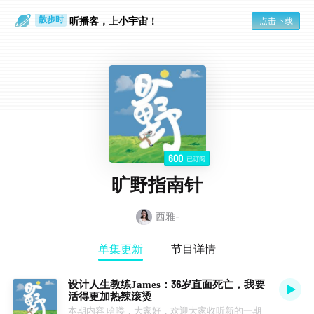
听播客，上小宇宙！
点击下载
散步时
通勤路上
600
已订阅
旷野指南针
西雅-
单集更新
节目详情
设计人生教练James：36岁直面死亡，我要
活得更加热辣滚烫
本期内容 哈喽，大家好，欢迎大家收听新的一期