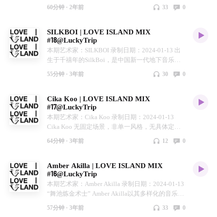
的嘉宾常客。民族音乐和根源音乐作为她重要的底
60分钟 ·
2年前
33
0
色影响，Tribal House，UK Bass 和 Club 等标签在
她的混沌能量下形成了 Sirens 独有的风格。偏爱用
SILKBOI | LOVE ISLAND MIX
各式各樣的异域聲音蠱惑人心，部落的原始律動与
#18@LuckyTrip
多变的低音迴蕩，展开未知又神秘的冒险。作为深
本期艺术家：SILKBOI 录制日期：2024-01-13 出
圳 OIL Club 的驻场 ，参与支持过的国际嘉宾包括
生于千禧年的SilkBoi，是中国新一代地下音乐界
Objekt, Le Motel, DJ Nigga Fox, DJ Plead, Doon
的代表人物之一，2019年从洛杉矶回到中国，作
Kanda, Safety Trance, object blue 等。舞池外，她
55分钟 ·
3年前
30
0
为 co-operator 运营着创意单位Pulse, 以及开创性北
的另一个身份Siren’s Lighthouse 乐队主唱则用于叙
京音乐单位 S!LK 的成员，他一直活跃在国内和国
述其他另类,古典的黑暗梦境。 LOVE ISLAND（爱
Cika Koo | LOVE ISLAND MIX
际地下音乐界，你可以在NTS, Resident Advisor, i-
之岛）是SILK和三里屯Lucky Trip咖啡在周末下午
#17@LuckyTrip
D, HYPEBEAST等门户媒体觅到他的身影。 LOVE
合作的音乐分享活动，传递都市漫步舒适午后的概
本期艺术家：Cika Koo 录制日期：2024-01-13
ISLAND（爱之岛）是SILK和三里屯Lucky Trip咖
念，在咖啡店小憩之余也能听到动听音乐；我们将
Cika Koo ⽆固定场景，⾮单⼀风格，⽆具体定
啡在每周末下午合作的音乐分享活动，传递都市漫
下午活动搬到线上，在Love Island电台你能听到每
义，不断⽤独到的品味构建出独特风格的代号。⼚
步舒适午后的概念，在咖啡店小憩之余也能听到动
周演出艺术家的私藏音乐，也是您在繁忙工作之余
64分钟 ·
3年前
12
0
牌创办⼈、派对活动组织发起⼈、Promoter、DJ、
听音乐；我们将下午活动搬到线上，在Love Island
的舒适庇护所。
创意⼈、市场推⼴⼈…Pulse, theboyhasnopatience,
电台你能听到每周演出艺术家的私藏音乐，也是您
Amber Akilla | LOVE ISLAND MIX
Luciachex, Cika Koo…兼具多重⾝份的她在多个领
在繁忙工作之余的舒适庇护所。
#16@LuckyTrip
域⾥汲取养分、思考，从⽽形成独特的个⼈视⾓、
本期艺术家：Amber Akilla 录制日期：2024-01-13
观点，并反哺作⽤于⾳乐、⽂化及创意呈现之中。
“舞池炼金术士” Amber Akilla以其多样化的音乐品
她一直活跃于国内外音乐场景中，你可以在
味备受追捧。她混合并酿造音乐药剂，从而创造并
HYPEBEAST、i-D、Dazed、Visla、Resident
57分钟 ·
3年前
33
0
激发她所进入的 每一个空间。 她从不受任何音乐
Advisor等门户网站上找到她的名字，此外，她作