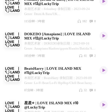
MIX #13@LuckyTrip
律动之间。 LOVE ISLAND（爱之岛）是SILK和三
本期艺术家：Felonboy 录制日期：2023-09-24
里屯Lucky Trip咖啡在每周末下午合作的音乐分享
Genre: Drum & Bass/UK
活动，传递都市漫步舒适午后的概念，在咖啡店小
Garage/House/Electro/Jungle LOVE ISLAND（爱之
憩之余也能听到动听音乐；我们将下午活动搬到线
115分钟 ·
3年前
102
0
岛）是SILK和三里屯Lucky Trip咖啡在每周末下午
上，在Love Island电台你能听到每周演出艺术家的
合作的音乐分享活动，传递都市漫步舒适午后的概
私藏音乐，也是您在繁忙工作之余的舒适庇护所。
DOKEDO [Amapiano] | LOVE ISLAND
念，在咖啡店小憩之余也能听到动听音乐；我们将
MIX #12@LuckyTrip
下午活动搬到线上，在Love Island电台你能听到每
本期艺术家：DOKEDO录制日期：2023-09-16
周演出艺术家的私藏音乐，也是您在繁忙工作之余
Genre: Amapiano/Kudoro/gqom/Kwaito/Batida/Afro
的舒适庇护所。 Felonboy，Beatmaker/DJ，
House LOVE ISLAND（爱之岛）是SILK和三里屯
afterCo 成员，带着对混合不同流派和采样的热
105分钟 ·
3年前
41
2
Lucky Trip咖啡在每周末下午合作的音乐分享活
情，将老唱片重现生机，从Hip-Hop、House到
动，传递都市漫步舒适午后的概念，在咖啡店小憩
Jungle和DnB都有所涉猎，不拘泥于一种风格但同
BeatsHarry | LOVE ISLAND MIX
之余也能听到动听音乐；我们将下午活动搬到线
时又拥有很明显的个人色彩。
#11@LuckyTrip
上，在Love Island电台你能听到每周演出艺术家的
本期艺术家：BeatsHarry 录制日期：2023-09-09
私藏音乐，也是您在繁忙工作之余的舒适庇护所。
Genre: Lo-Fi Beat/Lo-Fi HipHop/Chill Beat/Jazzy
北京低音电子音乐人DOKEDO更喜欢溜出工作
Beat/Soulful Beat ISLAND（爱之岛）是SILK和三
室，行走于街头巷尾，用录音笔捕捉生活中各种有
87分钟 ·
3年前
32
0
里屯Lucky Trip咖啡在每周末下午合作的音乐分享
趣的声响。敏锐的视角，搭配戏谑裁剪与温情拼
活动，传递都市漫步舒适午后的概念，在咖啡店小
贴，走出“编曲套路”的舒适圈，重新解构出一副魔
星星⭐️ | LOVE ISLAND MIX #10
憩之余也能听到动听音乐；我们将下午活动搬到线
幻与现实并存的云云众生图。嗡鸣低频裹挟着市井
@LuckyTrip
上，在Love Island电台你能听到每周演出艺术家的
叫卖一同倾斜耳中，猝不及防的震撼过后，一定是