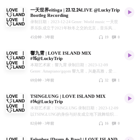
流派的约束，在Breaks、Techno、House、 Hip-
为DJ还活跃在首尔、香港、上海、成都、北京等
一天世界eitisga | 23.12.24LIVE @LuckyTrip
Hop、K-Pop 以及 Pop 中进行混合，重要的是，她
地。在派对场景之外，她也曾参与 Louie Vuitton
Bootleg Recording
通过一个又一个独特且 难忘的声音体验，带领观
、Courrèges、 A Better Feeling、Asics、
录制日期：2023-12-24 Genre: World music 一天世
众体验到音乐所赋予的流动能量。 她曾为国际知
INNERSECT等品牌活动中。 作为Promoter的她以
界乐队成立于2021年秋冬之交的北京，音乐风格
名音乐人热场，包括A$AP MOB, Rae Sremmurd,
敏锐的触觉将多种类型的实验⾳乐⼀览⽆余的展⽰
为沙沙音乐。 LOVE ISLAND（爱之岛）是SILK和
Desiigner, MØ, Aluna George, Brodinski, Mykki
在了⾳乐场景中。⽽以DJ Cika Koo的⾝份出现
45分钟 ·
3年前
19
0
三里屯Lucky Trip咖啡在每周末下午合作的音乐分
Blanco, Tokimonsta 和Venus X。她曾在东京，首
时，你能在她的SET⾥听见不受类型局限，超越国
享活动，传递都市漫步舒适午后的概念，在咖啡店
尔，曼谷，吉隆坡和香港等亚洲大陆各地演出。她
界，以精致复杂的节拍结构杂糅于电⼦背景的元
響九霄 | LOVE ISLAND MIX
小憩之余也能听到动听音乐；我们将下午活动搬到
独特的风格和品味使她在艺术和时尚活动中为包括
素，推⼴着能唤起未来感和空灵感的的新式俱乐部
#15@LuckyTrip
线上，在Love Island电台你能听到每周演出艺术家
Hermès, Chanel, Gucci, Saint Laurent, Burberry,
舞曲。 LOVE ISLAND（爱之岛）是SILK和三里屯
本期艺术家：響九霄 录制日期：2023-12-09
的私藏音乐，也是您在繁忙工作之余的舒适庇护
Nike 和 Takashi Murakami在内的知名人物制作音
Lucky Trip咖啡在每周末下午合作的音乐分享活
Genre: Amapiano/gqom 響九霄，兴趣高雅，爱好
所。
乐。 LOVE ISLAND（爱之岛）是SILK和三里屯
动，传递都市漫步舒适午后的概念，在咖啡店小憩
文艺，精通各种雕虫小技。 LOVE ISLAND（爱之
Lucky Trip咖啡在每周末下午合作的音乐分享活
之余也能听到动听音乐；我们将下午活动搬到线
69分钟 ·
3年前
32
1
岛）是SILK和三里屯Lucky Trip咖啡在每周末下午
动，传递都市漫步舒适午后的概念，在咖啡店小憩
上，在Love Island电台你能听到每周演出艺术家的
合作的音乐分享活动，传递都市漫步舒适午后的概
之余也能听到动听音乐；我们将下午活动搬到线
私藏音乐，也是您在繁忙工作之余的舒适庇护所。
TSINGLUNG | LOVE ISLAND MIX
念，在咖啡店小憩之余也能听到动听音乐；我们将
上，在Love Island电台你能听到每周演出艺术家的
#14@LuckyTrip
下午活动搬到线上，在Love Island电台你能听到每
私藏音乐，也是您在繁忙工作之余的舒适庇护所。
本期艺术家：TSINGLUNG 录制日期：2023-12-09
周演出艺术家的私藏音乐，也是您在繁忙工作之余
以TSINGLUNG的身份与好友成立地下跳舞组织间
的舒适庇护所。
歇性活跃于北京俱乐部场景，北京先厂牌OUT OF
82分钟 ·
3年前
16
0
FASHION BOYS的二分之一。无性别，无情无义，
无影无形。他的Set擅长在Ballroom、HardDrum与
Felonboy [Drum & Bass] | LOVE ISLAND
Gqom之间游走，又喜欢再不经意见穿插于R&B的