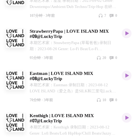
本期艺术家：星星 录制日期：2023-09-02 Genre:
私藏音乐，也是您在繁忙工作之余的舒适庇护所。
豁然开朗的会心一笑。深受UK BASS及LA BEATS
Downtempo/Ambient/Dub Techno/Trip-Hop 在碎裂
BeatsHarry，驻扎北京的音乐制作人/DJ，拥有一定
的双重影响，游走于抽象剥离与魔幻解构之间。与
击打与坚实鼓声的交错中，星星的形状一直在变
拥趸的bilibili音乐博主，曾与Novation、Roland、
此同时，DOKEDO还网罗了一众京城Beats好手，
107分钟 ·
3年前
7
0
化；散发温度的旋律粘连着自由的节拍，是星星内
Arturia等众多一线音乐品牌合作，测评分享有趣音
创立了拥有独特审美的Beats团体after Co_致力于
部的能量活动。 LOVE ISLAND（爱之岛）是SILK
乐制作设备。作为lofi-hiphop制作人，沉醉于将老
创造全新的Beats场景。作为制作人，你会在BBC
StrawberryPapa | LOVE ISLAND MIX
和三里屯Lucky Trip咖啡在每周末下午合作的音乐
唱片的采样切片伴随其温暖质感敲进跳动的节拍
6、Rinse FM、 BOILER ROOM等知名电子音乐电
#09@LuckyTrip
分享活动，传递都市漫步舒适午后的概念，在咖啡
中，制作让人听起来想躺着点头的慵懒律动是他努
台听到他的音乐。 作为DJ，曾经与
本期艺术家：StrawberryPapa (草莓爸爸) 录制日
店小憩之余也能听到动听音乐；我们将下午活动搬
力的方向。
MR.CARMARK 、NOSAJ Thing、
期：2023-08-26 Genre: Lo-Fi Beat/Lo-Fi
到线上，在Love Island电台你能听到每周演出艺术
TOKIMONSTA、KODE9等优秀音乐人同台献艺。
HipHop/Chill Beat/Jazzy Beat/Soulful LOVE
家的私藏音乐，也是您在繁忙工作之余的舒适庇护
全国各地的电子俱乐部场景和各大音乐节，都曾留
95分钟 ·
3年前
20
0
ISLAND（爱之岛）是SILK和三里屯Lucky Trip咖
所。
下他的足迹。潮流商店，艺术展馆，甚至纽约装周
啡在每周末下午合作的音乐分享活动，传递都市漫
的T台上，都曾回响过他充满中国街头趣味的激昂
Eastman | LOVE ISLAND MIX
步舒适午后的概念，在咖啡店小憩之余也能听到动
律动。 对于DOKEDO而言，音乐风格更像是情绪
#08@LuckyTrip
听音乐；我们将下午活动搬到线上，在Love Island
表情，喜怒哀乐交替其中才是最真实的生活状态。
本期艺术家：Eastman 录制日期：2023-08-12
电台你能听到每周演出艺术家的私藏音乐，也是您
关掉节拍器，让旋律随情绪顺流而下，汇聚于他的
LOVE ISLAND（爱之岛）是SILK和三里屯Lucky
在繁忙工作之余的舒适庇护所。
律动之中，凝结成异彩纷呈的生活之音。
Trip咖啡在每周六下午合作的电子音乐分享活动，
BeatStrawberryPapa (草莓爸爸）是一位来自云南生
70分钟 ·
3年前
10
0
传递都市漫步舒适午后的概念，在咖啡店小憩之余
活在北京的年轻Beatmaker/DJ，北京友好而开放的
也能听到动听音乐；我们将下午活动搬到线上，在
气氛推动他对好的能量的追寻。他的音乐是一个包
Kenthigh | LOVE ISLAND MIX
Love Island电台你能听到每周演出艺术家的私藏音
含云南放松摇摆和北京城市冷峻的融合体，
#07@LuckyTrip
乐，也是您在繁忙工作之余的舒适庇护所。 DJ
Beats/Grooves/Jazz /Lo-Fi这些关键词和氛围都可以
本期艺术家：Kenthigh 录制日期：2023-08-12
Eastman，一个喜欢四轨放歌的神经病，所以
在他的作品中找到，他喜欢将老唱片中带有独特质
Genre: Lofi Beats/Lofi HipHop/Chill Beats/Jazzy
mixtape通常很乱，但是足够有趣。最喜欢做的三
感的动人片段赋予Hip-Hop的节奏律动重新呈现，