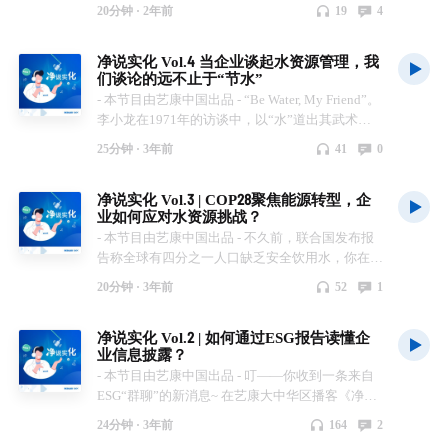
保护地球家园的利益相关者。 在当今企业纷纷设
揭开工业节水的“奥秘”。从一滴洗澡水到一座火力
00:52 是谁在推动国内新能源车市场的飞速发展？
博弈”的状态？ 感谢收听本季艺康自制播客“净”说
20分钟 ·
2年前
19
4
定并践行可持续发展目标之际，艺康集团同样积极
发电厂的水回用，我们将一起发现节水的无限可
01:55 把清洗温度降低30度，竟然能把机器洗得又
实“化”，本季节目里讲述的有关于ESG的科普及艺
响应，秉持可持续发展理念，以科技创新为驱动
能。 本期嘉宾 艺康集团大中华区及亚太区水处理
快又干净？ 04:16 特效成分的加持下，“低温洗衣”
康在可持续创新发展中的贡献，希望对你有所启发
净说实化 Vol.4 当企业谈起水资源管理，我
力，不断通过技术革新助力推动行业变革与升级，
研发高级经理，陈果博士 艺康集团可持续发展网
减少了一半的能源与水资源 05:21 洗碗机的蒸汽竟
或帮助。 评论区留言告诉我们你对本期播客内容
们谈论的远不止于“节水”
携手客户共同为社会带来积极影响。 如何实现有
络大中华区负责人，聂豫蓉 Timeline （节目总时
然也能回收再利用？ 下期预告 在下一期《净说实
的感受，或谈谈我们作为个体可以在减塑或别的可
- 本节目由艺康中国出品 - “Be Water, My Friend”。
限资源的更有效利用？如何让环保变得更有经济价
长：18分23秒） Part 1 什么是工业节水？ 03:55 中
化》中，我们将聚焦于减塑技术，我们将邀请到艺
持续发展方向里做出什么贡献呢？分享你的想法！
李小龙在1971年的访谈中，以“水”道出其武术哲
值？如何用更多中国“智造”影响世界？这些都是艺
国每年的工业用水量相当于大约1万个西湖的储水
康大中华区环保领域的研发负责人，分享艺康在减
还有机会获得艺康中国准备的独家小礼品！ 方寸
学，成为激励数代人的经典之言。时间来到2023
康在研发创新道路上的长期课题。 本期《净说实
量 06:35 工业节水的技术到底复杂在哪？ Part 2 工
塑实践中的洞见和最新的创新解决方案。敬请期
万物，全力以护！与我们一同迈向更加可持续的未
25分钟 ·
3年前
41
0
年的今天，“水载万物”不仅是东西方哲学体系中的
化》特邀第一财经研究院执行院长于舰，对话艺康
业节水中的3R原则 09:36 如何在在每个用水节点
待！ 留言告诉我们你对本期播客内容的感受，或
来~ 微信互动平台 公众号/视频号：艺康中国 音频
深厚思想，也成为当前全人类共同应对气候变化时
集团亚太及大中华区高级研发总监邱凯博士，带领
提升用水效率？ 10:28 如何实现工业用水的循环再
分享你观察到的可持续创新技术将如何通过企业影
收听平台： 喜马拉雅、小宇宙、网易云、苹果播
净说实化 Vol.3 | COP28聚焦能源转型，企
的真实写照。 当我们谈论水时，我们不止在谈论
我们共同了解艺康集团究竟是如何通过创新思维与
使用？ 11:26 怎么做到水回用？ Part 3 有什么技术
响到个人生活？就有机会获得艺康定制专属礼品哦
客 关键词搜索：净说实化 上期获奖名单：添腹亿
业如何应对水资源挑战？
水。正如上期播客所聊到的，水资源管理，挑战与
技术来实现可持续发展目标的。 本期嘉宾 邱凯博
去实现节水的绿色创新？ 13:03 在水处理过程中，
~ 方寸万物，全力以护！与我们一同迈向更加可持
饼_Wbfl
- 本节目由艺康中国出品 - 不久前，联合国发布报
希望并存。同时，它也频频出现在联合国可持续发
士，艺康集团亚太及大中华区高级研发总监 于舰
如何避免对生态环境产生影响？ 14:03 如何将节水
续的未来，我们下期节目不见不散~ 微信互动平台
告称全球有四分之一人口缺乏安全饮用水，你在日
展目标、联合国水事会议《水行动议程》、中国
院长，第一财经研究院执行院长 Timeline （节目
和节能进行串联？ 15:25 如何将人工智能与节水联
公众号/视频号：艺康中国 音频收听平台： 喜马拉
常生活中有哪一刻察觉到水资源的紧缺吗？ 第二
《减污降碳协同增效实施方案》等等可持续发展的
总时长：19分34秒） Part 1 企业是如何通过技术来
系在一起？ 下期预告 下一期《净说实化》将深入
雅、小宇宙、网易云、苹果播客 关键词搜索：净
20分钟 ·
3年前
52
1
十八届联合国气候变化大会（COP28）于11月30
相关议题中，与“能源转型”、“减污降碳”等重要话
实现可持续发展目标的？ 02:44 艺康如何通过产品
探讨节能技术如何在可持续发展战略下发挥关键作
说实化 上期获奖名单：Judy_f9fX 获奖的幸运儿请
日至12月12日在迪拜举行，众多专家和利益相关
题深度联结。 如此“水+X”的耦合视角之下，企
创新实现经济性与保护环境双赢 03:47 企业如何通
用，还为大家带来了三个非常经典的案例，敬请期
留意私信，我们将会在对应平台及时联系您~ 没获
净说实化 Vol.2 | 如何通过ESG报告读懂企
方都出席参与。这场聚焦气候变化与能源转型等多
业，尤其化工企业，应如何看待水资源管理的意义
过点滴改变践行可持续发展理念 Part 2 艺康的可持
待！ 留言告诉我们你对本期播客内容的感受，或
奖的听众们也不要灰心，请持续关注参与哦~下一
业信息披露？
项议题，面向全人类共同的明天而探讨改变的会议
与价值？该如何协同多方，保护运营所在地的社会
续创新技术体现在哪些领域？ 06:43 通过创新技术
分享你观察到的可持续创新技术将如何通过企业影
个幸运儿就是你！
- 本节目由艺康中国出品 - 叮——你收到一条来自
中，“水”的存在不容忽视。这既说明水的珍贵与重
及生态环境？又怎样有效做到以水为桥梁，既实现
降低能源和原材料的消耗以及减少废物的排放
响到个人生活？就有机会获得艺康定制专属礼品哦
ESG“群聊”的新消息~ 在艺康大中华区播客《净说
要，也体现了水资源管理的复杂和艰难。 而企业
自身的可持续运营，又融入运营所在地的绿色发
12:10 艺康的技术能否被全行业复制使用？ 12:51
~ 方寸万物，全力以护！让我们为建设更加绿色的
实化》的首期节目中，两位ESG“学霸”为大家介绍
作为“用水大户”在水资源管理中有着义不容辞的责
展？ 本期节目，第一财经的资深媒体人与两位水
在节能、节水等方面，艺康有什么独家的“黑科
未来贡献智慧和力量。我们下期节目不见不散~ 微
24分钟 ·
3年前
164
2
了“可持续发展”、“CSR”与“ESG”三大热门概念，
任，从前端用水的高要求到后期水排放的高标准，
管理行业深耕多年的从业者，继续围绕“水资源管
技”？ Part 3 艺康可持续发展技术在未来有哪些研
信互动平台 公众号/视频号：艺康中国 音频收听平