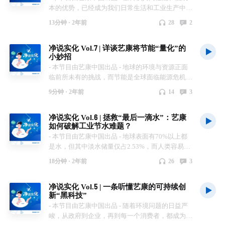
本的优势，已经成为我们日常生活和工业生产中不
可或缺的材料。然而，全球塑料的年产量自2000
13分钟 ·
2年前
28
2
年以来，从2.34亿吨增加到2022年的超过4亿吨。
面对如此巨大的产量，塑料的回收利用率却非常令
净说实化 Vol.7 | 详谈艺康将节能“量化”的
人担忧：仅有9%的废弃塑料被重新利用，而大约
小妙招
70%的塑料最终被焚烧或填埋处理，剩下的21%则
- 本节目由艺康中国出品 - 地球的环境与资源正面
在环境中残留，引发了严重的环境问题和资源的浪
临前所未有的挑战，而节能是全球面临能源危机和
费。 面对这一挑战，如何有效利用塑料的循环再
气候变化挑战时的关键应对策略。 随着化石燃料
生，以减少污染、降低碳排放、节约能源，已经成
9分钟 ·
2年前
14
3
的日益稀缺和环境问题的加剧，提高能源使用效率
为全球共同关注的议题。企业和个人都在积极探索
和采用清洁能源技术变得至关重要。节能不仅能减
和实施有效的措施，以应对塑料污染这一日益严峻
净说实化 Vol.6 | 拯救“最后一滴水”：艺康
少温室气体排放，缓解全球变暖，还能降低能源成
的环境问题。 本期节目，我们将从塑料污染的现
如何破解工业节水难题？
本，提高经济效率。 从家庭到工业，从城市规划
状入手，来了解创新减塑技术的重要性，以及艺康
- 本节目由艺康中国出品 - 地球表面有70%以上都
到国家政策，节能措施包括但不限于：使用节能电
在这一领域的实践和思考。 本期嘉宾 艺康大中华
是水，但其中淡水储量仅占2.53%，而人类容易开
器、推广电动和混合动力汽车、发展智能电网、采
区餐饮酒店行业研发负责人 于春波 艺康大中华区
发利用的湖泊、河流和浅层地下淡水资源，只占淡
用先进的工业节能技术和设备、以及鼓励可持续的
造纸研发负责人 温泉 Timeline （节目总时长：13
18分钟 ·
2年前
26
3
水总储量的0.34%，不足全球水总储量的万分之
生活习惯。通过这些综合性的努力，我们可以朝着
分25秒） Part 1 塑料的历史以及危害 01:04 全球塑
一。我国的淡水资源总量占全球水资源的 6%，仅
更加绿色、可持续的未来迈进。 本期节目，我们
料年产量早已超过4亿吨！ 02:08 2019年全球产生
净说实化 Vol.5 | 一条听懂艺康的可持续创
为世界平均水平的1/4，然而，我国又是世界上用
有幸邀请到艺康食品饮料部研发经理季靓，与我们
了相当于8个西湖的体积的一次性塑料垃圾 03:33
新“黑科技”
水量最多的国家。 站在水资源危机的十字路口，
重点讨论节能技术在食品、餐饮领域的应用及其对
有哪些公司积极响应了减塑的政策？ Part 2 艺康在
- 本节目由艺康中国出品 - 随着环境问题的日益严
警钟已经敲响，节水，已成为我们共同的责任和使
环境的积极影响。 本期嘉宾 艺康食品饮料部研发
减塑方面做出的贡献 05:28 液体清洗剂也能变成
峻，从政府到企业，再到每一个消费者，都成为了
命。 今天就由两位净说实化特邀嘉宾共同带我们
经理，季靓 Timeline （节目总时长：9分02秒）
“泡腾片”？ 08:44 为什么说以纸代塑正处于“相互