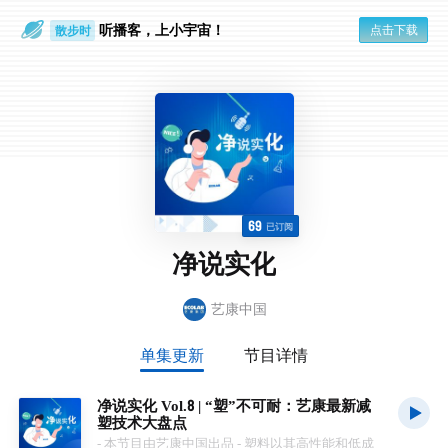
听播客，上小宇宙！
点击下载
散步时
通勤路上
69
已订阅
净说实化
艺康中国
单集更新
节目详情
净说实化 Vol.8 | “塑”不可耐：艺康最新减
塑技术大盘点
- 本节目由艺康中国出品 - 塑料以其高性能和低成