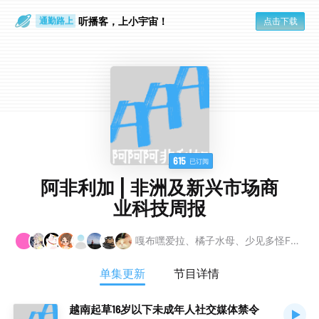
散步时
通勤路上
听播客，上小宇宙！
点击下载
615
已订阅
阿非利加 | 非洲及新兴市场商
业科技周报
嘎布嘿爱拉、橘子水母、少见多怪F、Nancy827、HD723924n、宾果高、巨星不停留、zoe_b4ff
单集更新
节目详情
越南起草16岁以下未成年人社交媒体禁令