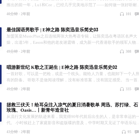
推出的前一年，Lu1和Cee，已经几乎完美地示范了——如何做一张好听耐
听，且言之有物的中文说唱专辑。 午夜列车上的告别——以其鲜明的专辑
40分钟 ·
2年前
101
识和概念的完整度，成熟的整体统筹，把深度的内容表达和音乐性天然融
到了一起，并且随着时间的流逝，这张专辑的稀缺性还在被放大。 我是叁
最佳国语男歌手 | E神之路 陈奕迅音乐简史03
潘，欢迎收听，新青年造音社。 歌曲列表 * 恋旧 / Nostalgia * 不能带你去 *
都市背包客 * 无法衣锦还乡的骑士 * Nod To It * 焦点 * MIC * 自己做决定 *
加盟英皇MusicPlus之后连续两张大热粤语专辑，让陈奕迅在粤语区名声大
深夜 视频版延伸：B站-新青年造音社 * 策划·文案·声音·制作——叁潘 * 频
燥，出道5年，Eason和他的老友谢霆锋，成为新一代香港歌手的领军人物
简介：认真分享好音乐 | 流行&独立音乐杂谈 * 主播：叁潘 | 90后 | 野生吉
并且两位都未满30岁。 前两期节目，都没好好讲下陈奕迅的国语专辑，并
49分钟 ·
2年前
308
手
是我不喜欢他的国语歌，只是时机未到。事实上陈奕迅是2000年之后为数
多国粤语都有多首大热金曲的歌手。 这期我们只聊国语专辑。 【2001年7
唱游新世纪 K歌之王诞生 | E神之路 陈奕迅音乐简史02
的Eason，顺从着自己的渴望，作音乐，唱歌，穿衣服，说话，做陈奕迅。
有矫情的爱语，没有矫揉的演技，你一定要听听看Eason这次的改变！用你
一首好歌，可以是一把枪，或是一个枕头。能给人力量，也能卸下一个人
心，用你的耳朵，顺从你自己的渴望去感受。】 这是即将发行的国语专辑
有的防备。 听歌不是做阅读理解，没有标准答案，没有固定感受。 当一首
《反正是我》的宣传文案。 在征服了粤语区之后，有了更大创作自由度的
能和你的喜怒哀乐同频，在字里行间中道出你心所想，那便是一次有效的
49分钟 ·
2年前
335
奕迅，将再次向国语市场发起冲击。 陈奕迅系列第三期，我们终于迎来了2.
波传导。音乐面前，人人平等。 但一个歌手，却需要得到听众的偏爱，他
版本的国语歌手——陈奕迅。 我是叁潘，欢迎收听，新青年造音社。 本期
歌才能出现在各种场景中。 音乐如果没有听众，那便是一座孤岛。 歌手怎
拯救三伏天！给耳朵注入凉气的夏日消暑歌单 周迅、苏打绿、石
目关键时间线： 00:00 引子 01:14 反正是我 19:12 最近国语男歌手 36:42 
才能被偏爱呢，这期我们继续来听陈奕迅。 他在歌曲中传达的各样情绪，
玫瑰、Oasis…丨新青年造音社
级单曲诞生 歌曲列表 * 你的背包 * 一滴眼泪 * I Never Told You * Because
像是不同频段的信号在空气中漫游，一次次地搜索到与之同频的人群。 音
从流行文化发展的轨迹来看，我觉得90年代前后出生的人，是非常幸运的
You're Good To Me * 不如这样 * 我怎么可以哭 * 我也不会那样做 * 战争 * 
和人，都不再是孤岛，而是彼此的一部分。 我是叁潘，欢迎收听，新青年
代。 小时候赶上了家庭影音和盗版碟的普及，中学时期又见证了华语乐坛
是怀疑 * Special Thanks To 1 * 你的背包 * 谢谢侬 * 故事 * 人造卫星 * 没
音社 本期节目关键时间线： 00:00 引子 01:37 K歌之王诞生 13:02 唱游新
黄金年代，过多几年，互联网时代又来了。 在正式做了10几期节目之后，
机的日子 * 世界 * 寂寞奏鸣曲 视频版延伸：B站-新青年造音社 * 策划·文案·
37:33 乐坛团宠 歌曲列表 * 失恋太少 * 超人的主题曲 * K歌之王 * 低等动物 
43分钟 ·
2年前
95
一种感受越来越清晰，也许我这个小小的频道，本质上就是个怀旧音乐电
声音·制作——叁潘 * 频道简介：认真分享好音乐 | 流行&独立音乐杂谈 * 主
绵绵 * Shall We Dance * Shall We Talk * 单车 * 黑暗中漫舞 * 阿司匹灵 * 打