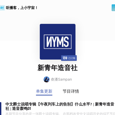
听播客，上小宇宙！
步时
勤路上
139
已订阅
新青年造音社
叁潘Sampan
单集更新
节目详情
中文爵士说唱专辑【午夜列车上的告别】什么水平? | 新青年造音
社 | 造音轰鸣01
本期节目分享的是一张爵士说唱专辑。 在那档改变中文说唱历史的综艺节