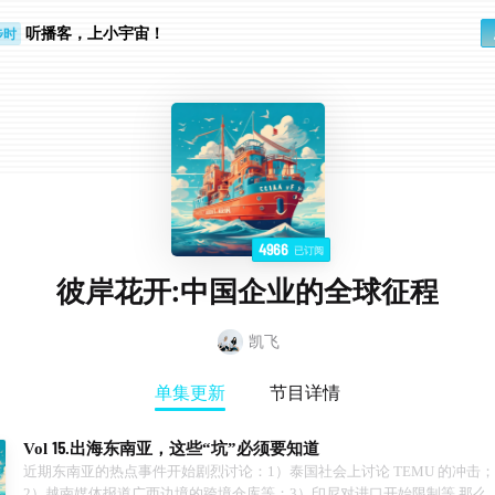
步时
听播客，上小宇宙！
勤路上
4966
已订阅
彼岸花开:中国企业的全球征程
凯飞
单集更新
节目详情
Vol 15.出海东南亚，这些“坑”必须要知道
近期东南亚的热点事件开始剧烈讨论：1）泰国社会上讨论 TEMU 的冲击；
2）越南媒体报道广西边境的跨境仓库等；3）印尼对进口开始限制等 那么