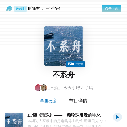
听播客，上小宇宙！
点击下载
散步时
通勤路上
1518
已订阅
不系舟
_三酒_、今天小t学习了吗
单集更新
节目详情
EP68《珍珠》——一颗珍珠引发的罪恶
本期为大家带来的是诺奖得主约翰·斯坦贝克的中
篇小说《珍珠》 讲述了墨西哥一对以采珠为生的