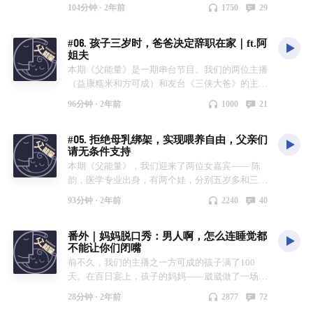
三位主播（方可成、泰格、益康糯米）邀请了《我
女 13:14 在日本生下第一个孩子，面临托儿所难题
后的生活 1:39:28 后悔生孩子了吗？ 👨‍🍼相关链接
57:19 父子对话的温柔时刻与哲学思考 01:02:10 旅
104分钟 ·
2年前
1750
29
不想成为伟大的母亲》作者泓舟，听她分享自己在
18:18 在欧洲，学生阶段结婚生子很普遍 21:30 推
港漂北妈的小红书：
行、共同记忆与亲子“共同账户” 01:06:33 特殊儿
深入探讨母职的话题之后，最想对男性说的话。同
荐使用布尿布 24:51 同龄男性体会不到的生活
https://www.xiaohongshu.com/user/profile/5b27a2f
童家庭的辛苦与珍惜 01:10:08 父母角色的“保存期
#06. 孩子三岁时，爸爸决定辞职在家｜ft.阿
时来和我们聊天的，还有泓舟的队友、清华大学社
32:30 原生家庭的影响 36:18 所有人都应该坐着上
5e8ac2b632bf77d3a 👨‍🍼父能量中转站欢迎投稿
限” 01:16:51 父母的成长与自我改变 👨‍🍼相关链接
姐夫
会学系的严飞老师。他们也分享了自己在育儿过程
厕所 38:26 最重要的是培养孩子的独立人格 42:46
欢迎所有的父母和准父母投稿分享你们的故事、感
黃哲斌《父親這回事──我們的迷惘與驚奇》：
本期《父能量》是一期串台节目。我们的两位主播
中的跌宕起伏。 👨‍🍼时间线 02:48 孩子出生后的
“从今天起，你就是家里最受欢迎的客人” 47:25 北
受，或者提出你们的问题，或者回答其他朋友的提
https://www.books.com.tw/products/0010656285
（益康糯米和方可成）和友台《三侠大爸》的主播
前两年，一直分隔两地 08:52 看不见的妻子和看不
欧如何提升生育率 53:04 让孩子熟悉爸爸的味道
问，希望我们的播客可以成为父能量的中转站。你
《我和我的冠军女儿》（《摔跤吧！爸爸》）：
蔡大风（阿姐夫）聊了聊他当父亲的经历，以及他
见的丈夫 14:34 从望向彼此，到望向同样的方向
56:20 学习分享和沟通 1:02:10 在北欧，育儿的重
可以用文字或声音的方式投稿，我们的邮箱是：
https://movie.douban.com/subject/26387939/ 《可
96分钟 ·
2年前
1000
21
和妻子@Alex绝对是个妞儿 的故事。 本期节目录
17:40 夫妻双方，哪一方做出让步和妥协？ 24:13
要场所是图书馆 1:16:01 瑞典人鸡娃吗 1:19:07 你
bababoom.podcast@gmail.com 👨‍🍼音乐 原创主题
可夜总会》（《寻梦环游记》）：
制于2024年3月25日。 👨‍🍼时间线 01:07 近况
离婚算了？ 33:59 育儿蜜月期在几岁？ 39:21 育儿
会永远记得和孩子相处的时间 👨‍🍼相关链接 《四
曲制作：李其乐 声音出演：三位主播的孩子
https://movie.douban.com/subject/20495023/ 👨‍🍼
#05. 拒绝母乳绑架，实现喂养自由，父亲们
update：出差并邀请太太旅行 03:13 近况update：
让你不断反思生活和工作的意义 46:36 成年人才无
个孩子的全职奶爸是怎样炼成的》：
音乐 原创主题曲制作：李其乐 声音出演：三位主
请无条件支持
准备好了孩子不认识自己 04:58 嘉宾介绍：蔡大
法做选择 58:07 帮助女性走出家庭 1:04:15 家庭生
https://new.qq.com/rain/a/20230618A00XLI00 👨‍🍼
播的孩子 插曲：A Father's First Spring
本期《父能量》，我们迎来了两位女嘉宾—— 陈
风，aka阿姐夫 06:20 三侠大爸的得名 08:48 缺席
活的迷人之处在于帮你理解人性和世界的复杂性
父能量中转站欢迎投稿 欢迎所有的父母和准父母
韵，医学专业出身，有两个娃，分别五岁多和三岁
的三年之后，辞职在家 15:11 做女权博主的丈夫是
1:06:29 爹味男人并没有做过真正的爹 1:11:13 母
投稿分享你们的故事、感受，或者提出你们的问
多，总母乳时长有五年； Sisi，定居在南欧小国克
什么体验 26:21 为何觉得前三年的状态不可持续
职惩罚与父职红利 1:21:44 多问男性：你怎样平衡
题，或者回答其他朋友的提问，希望我们的播客可
93分钟 ·
2年前
2240
40
罗地亚，宝宝现在一岁半。 我们的两位主播（方
43:20 父亲育儿从三岁再开始就可以了吗？ 51:38
家庭和事业 1:26:14 我想成为伟大的父亲 1:37:16
以成为父能量的中转站。你可以用文字或声音的方
可成和泰格）与两位嘉宾一起探讨了母乳这个话
二胎的决定如何做出的？为何想要女孩？ 1:05:21
错过前两年之后，怎样和孩子重新建立起连接
式投稿，我们的邮箱是：
番外｜妈妈脱口秀：男人啊，怎么连睡觉都
题：和配方奶粉比起来，母乳的营养究竟有何特
孩子的性别意识 1:13:38 夫妻收入差距的影响
1:40:00 互助式育儿 👨‍🍼相关链接 《我不想成为伟
bababoom.podcast@gmail.com 👨‍🍼音乐 原创主题
不能让你们闭嘴
殊？母乳喂养是更方便还是更麻烦？选择母乳或配
1:22:31 会对孩子灌输价值观吗？ 1:27:11 蔡大风
大的母亲》：
曲制作：李其乐 声音出演：三位主播的孩子
前不久，我们的主播之一方可成的孩子满了100
方奶的原因分别有哪些？社会应该给选择母乳或不
目前的生活状态 👨‍🍼相关链接 《三侠大爸》：
https://book.douban.com/subject/36573570/ 《婚姻
天。在百日宴上，孩子的妈妈——崴崴做了一场关
母乳的妈妈怎样的支持？爸爸又应该如何支持？
https://www.xiaoyuzhoufm.com/podcast/652511fa4f
故事》：
于育儿的脱口秀，题目叫《使出了吃奶的劲儿》。
本期节目录制于2024年2月16日。 👨‍🍼时间线
4730ba12ebed00 Alex的播客《绝对是个妞》：
https://movie.douban.com/subject/27202818/ 《马
28分钟 ·
2年前
2877
72
这期番外，就是这场脱口秀的现场录音。如果你和
02:30 父能量第一次迎来女嘉宾 06:09 一个真实的
https://www.xiaoyuzhoufm.com/podcast/646c90df6
尔科姆与玛丽》：