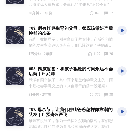
台湾媒体人黄哲斌，分享他20年来从“不婚不育”到
成为两个十几岁孩子父亲的经历。节目中，他回顾
80分钟 ·
1 年前
845
17
了自己和太太在面对婚姻、生育和育儿决策时的沟
通与思考，也谈到身为父亲在家庭分工、亲子陪伴
#09. 所有打算生育的父母，都应该做好产后
和日常教育中的实际做法。 黄哲斌还结合个人经
抑郁的准备
验，讨论了如何照顾有特殊需求的孩子，以及兄弟
有统计数据显示，刚生育孩子的女性，产后抑郁情
之间的互动和家庭中的“公平”问题。他详细讲述了
绪的发生率高达80%左右，而已经达到了疾病诊断
在孩子成长过程中，如何平衡对手机、社交媒体和
标准的产后抑郁症的发生率也达到了15%左右。产
AI等新兴科技的引导与规范，以及如何通过阅读、
125分钟 ·
2年前
1127
26
后抑郁可能发生在任何新成为母亲的人，乃至任何
运动和旅行，丰富家庭生活和亲子关系。在节目的
新成为父亲的人身上。一旦发生产后抑郁症，需要
后半部分，他也分享了孩子逐渐长大、家庭关系变
#08. 四孩爸爸：和孩子相处的时间永远不会
整个家庭的支持以及专业的医药介入。 在本期节
化后的感受，包括作为“空巢期”父母的展望与调
后悔｜ft.武洋
目中，主播Tiger和方可成邀请了两位经历过产后
整。 本期节目录制于2025年4月23日。感谢崴崴剪
武洋有四个孩子，其中两个是生物学意义上的，两
抑郁症的妈妈：港漂北妈和Jo，分享她们的经历和
辑这期播客。 👨‍🍼时间线 00:00 开场与嘉宾介绍
个是社会学意义上的（来自妻子的前一段婚姻）。
走出抑郁的心得。尤为重要的是，她们分享了丈夫
02:01 不到一年，从单身到丈夫到父亲 05:45 台湾
武洋在中国出生长大，先后旅居日本、德国、瑞典
和家人应该如何支持产后抑郁症患者的tips。我们
人怎么看父亲育儿 08:32 育儿让人反思与原生家庭
81分钟 ·
2年前
770
38
等地。父能量主播泰格和方可成跟他聊了聊，当四
认为，所有打算生育的父母，都应该提前了解这些
的关系 11:01 孩子出生时的感受与责任感 14:23 父
个孩子的爸爸是一种怎样的体验，以及他现在所生
信息，为产后抑郁的发生做好充分的准备。 本期
母“劳心”与“劳力”的阶段演变 18:41 决定生二胎背
#07. 母亲节，让我们聊聊爸爸怎样做靠谱的
活的北欧国家提供了怎样的育儿支持。 本期节目
节目录制于2024年8月23日。 👨‍🍼时间线 01:02 产
后的故事与勇气 22:45 对孩子的期待如何随成长调
队友｜ft.泓舟&严飞
录制于2024年4月18日。 👨‍🍼时间线 01:12 近况
后抑郁的发生与发现 25:06 内地和香港就医经历的
整 28:37 如何帮助孩子探索兴趣 30:51 兄弟互动与
母亲节快到了，作为一档探讨父职的播客，我们想
update1：吃货宝宝 05:51 近况update2：第一次坐
异同 47:26 老公和家人如何提供支持 1:05:03 老公
父母的“外交官”角色 34:50 数字时代的育儿挑战与
要聊聊男性如何成为育儿和家庭的好队友。我们的
飞机 09:59 四个孩子叫我爸爸 11:03 第一代独生子
不再是我最好的朋友了 1:22:14 从产后抑郁恢复之
手机规范 53:32 AI时代下的育儿新焦虑与建议