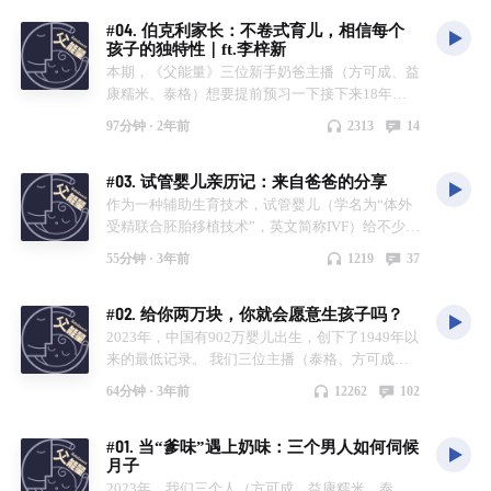
我们一样，也是新手爸妈，相信听了之后会格外有
母乳从挣扎到放弃的故事 18:58 母乳的健康益处究
038dbe328bda20d 👨‍🍼父能量中转站欢迎投稿 欢
https://movie.douban.com/subject/35135958/ 👨‍🍼
#04. 伯克利家长：不卷式育儿，相信每个
感触。如果你没有孩子，应该也会喜欢听的。特别
竟有多少 24:17 对母乳的执念是如何放下的 29:00
迎所有的父母和准父母投稿分享你们的故事、感
父能量中转站欢迎投稿 欢迎所有的父母和准父母
孩子的独特性｜ft.李梓新
是，如果你恐婚恐育，那么这场脱口秀简直就是为
半年？2年？各种组织推荐母乳时长为何不一致
受，或者提出你们的问题，或者回答其他朋友的提
投稿分享你们的故事、感受，或者提出你们的问
本期，《父能量》三位新手奶爸主播（方可成、益
你设计的！[手动狗头] 👨‍🍼相关链接 脱口秀没听
31:10 母乳为何可以是很快乐很轻松的 34:58 社会
问，希望我们的播客可以成为父能量的中转站。你
题，或者回答其他朋友的提问，希望我们的播客可
康糯米、泰格）想要提前预习一下接下来18年的
够，可以继续听她的播客：
应该怎样支持母乳妈妈 42:39 男性应该怎样支持太
可以用文字或声音的方式投稿，我们的邮箱是：
以成为父能量的中转站。你可以用文字或声音的方
人生——我们请到了一位18岁孩子的爸爸，听他
https://www.xiaoyuzhoufm.com/podcast/60d73eba2
太关于母乳的选择 54:13 千万别给婴儿喂凉茶
bababoom.podcast@gmail.com 👨‍🍼音乐 原创主题
式投稿，我们的邮箱是：
97分钟 ·
2年前
2313
14
分享自己的育儿经验。这位爸爸就是写作平台“三
5da4f997b8ba0f6 👨‍🍼父能量中转站欢迎投稿 欢迎
57:46 母乳是实现与孩子亲密联系的一种 1:01:06
曲制作：李其乐 声音出演：三位主播的孩子
bababoom.podcast@gmail.com 👨‍🍼音乐 原创主题
明治”的创始人李梓新。 李梓新有一个18岁的儿子
所有的父母和准父母投稿分享你们的故事、感受，
母乳对妈妈的影响 1:11:10 中小城市的母乳比例低
曲制作：李其乐 声音出演：三位主播的孩子
#03. 试管婴儿亲历记：来自爸爸的分享
和一个8岁的女儿，儿子其乐爱好音乐，最近刚得
或者提出你们的问题，或者回答其他朋友的提问，
于大城市和农村 1:17:41 母乳的社会压力从何而来
到伯克利音乐学院的本科录取offer（我们播客的主
作为一种辅助生育技术，试管婴儿（学名为“体外
希望我们的播客可以成为父能量的中转站。你可以
1:25:22 爱你的孩子有很多很多的方式 👨‍🍼相关链
题音乐也是请其乐制作的）。作为当今意义上大城
受精联合胚胎移植技术”，英文简称IVF）给不少想
用文字或声音的方式投稿，我们的邮箱是：
接 Emily Oster《Cribsheet: A Data-Driven Guide to
市的早婚早育者，李梓新与我们分享了自己的育儿
成为家长的人带来了希望。不过，在做试管婴儿的
bababoom.podcast@gmail.com 👨‍🍼音乐 原创主题
Better, More Relaxed Parenting, from Birth to
55分钟 ·
3年前
1219
37
观念，以及如何与同为创业者的妻子在矛盾中磨
过程中，女性需要经历额外的痛苦，夫妻双方也都
曲制作：李其乐 声音出演：三位主播的孩子
Preschool》：https://amzn.to/3IiPeRc 《我不想成
合。 本期节目录制于2024年2月2日。 👨‍🍼时间线
面临着巨大的心理压力，因为成功率只有50%。
为“母乳喂养英雄”》：
#02. 给你两万块，你就会愿意生孩子吗？
01:02 近况update：三位主播，两位空巢 08:18 本
《父能量》的主播之一泰格和他的太太就是通过试
https://mp.weixin.qq.com/s/6PsJ2LPOpzgGogNFVE
期嘉宾：李梓新 10:29 怎么走上早婚早育的道路
管婴儿的方式迎来他们的宝宝的。在本期节目中，
2023年，中国有902万婴儿出生，创下了1949年以
_fkw 《母乳主义》：
的？ 13:39 查出怀孕后直接被问：什么时候打掉？
另两位主播（益康糯米、方可成）向泰格提问，听
来的最低记录。 我们三位主播（泰格、方可成、
https://book.douban.com/subject/35921765/ 《中国
16:30 比育儿更大的挑战：抚慰太太的情绪 18:50
他从男性的视角分享了试管婴儿的过程。我们也期
益康糯米）都在2023年成为了爸爸，这让我们对
母乳喂养影响因素调查报告》：
64分钟 ·
3年前
12262
102
作为知青一代的父辈的影响 27:38 二胎的挑战为什
待有辅助生育经历的父母，分享你们的故事和感
于“生育政策”有了更多的切肤感受。在本期《父能
https://www.cdrf.org.cn/jjh/pdf/mu.pdf 👨‍🍼父能量
么更大？ 33:26 老人和育儿嫂带孩子的问题 37:05
受。 本期节目录制于2024年1月6日。 👨‍🍼时间线
量》播客中，我们一起聊了聊，家长们期待得到哪
中转站欢迎投稿 欢迎所有的父母和准父母投稿分
放弃个人职业机会，是否遗憾？ 46:59 怎样让孩子
#01. 当“爹味”遇上奶味：三个男人如何伺候
02:31 新鲜事1：孩子改成妈妈的姓 12:20 新鲜事
些支持，有没有什么样的政策是可以让人愿意生娃
享你们的故事、感受，或者提出你们的问题，或者
月子
学音乐而不恐惧和厌烦？ 58:20 不打安全牌的勇气
2：决定停母乳了 19:27 新鲜事3：一个人带孩子坐
的。 本期节目录制于2024年1月6日。 👨‍🍼时间线
回答其他朋友的提问，希望我们的播客可以成为父
和收获 1:05:27 不要把孩子们变成相似的人
2023年，我们三个人（方可成、益康糯米、泰
长途飞机 23:35 什么是试管婴儿？ 25:29 决定做试
03:14 新鲜事1：突然不愿意洗澡了 07:18 新鲜事